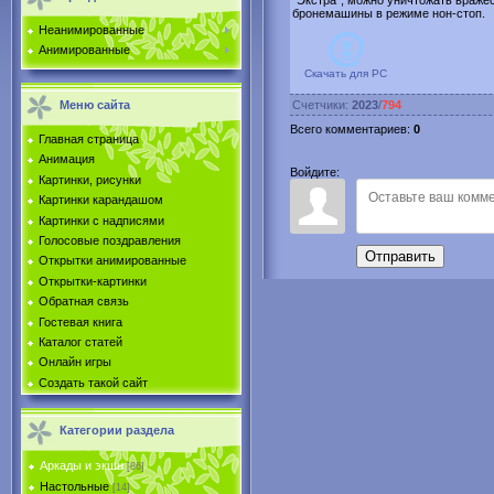
"Экстра", можно уничтожать враже
бронемашины в режиме нон-стоп.
Неанимированные
Анимированные
Скачать для
PC
Меню сайта
Счетчики
:
2023
/
794
Всего комментариев
:
0
Главная страница
Анимация
Войдите:
Картинки, рисунки
Картинки карандашом
Картинки с надписями
Голосовые поздравления
Отправить
Открытки анимированные
Открытки-картинки
Обратная связь
Гостевая книга
Каталог статей
Онлайн игры
Создать такой сайт
Категории раздела
Аркады и экшн
[86]
Настольные
[14]