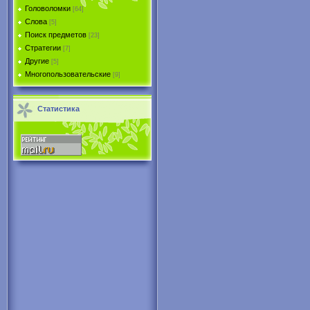
Головоломки
[64]
Слова
[5]
Поиск предметов
[23]
Стратегии
[7]
Другие
[5]
Многопользовательские
[9]
Статистика