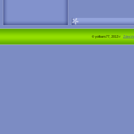
© yolbars77, 2013 г
ZdesV