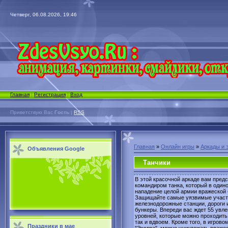
Четверг, 06.08.2026, 19:46
Главная
|
Регистрация
|
Вход
Приветствую Вас
Гость
|
RSS
Главная
»
Онлайн игры
»
Аркады и 
Объявления Google
Танчики
В этой красочной аркаде вам предс
командиром танка, который в один
нападение целой армии вражеской 
Защищайте самые уязвимые участк
железнодорожные станции, дороги
бункеры. Впереди вас ждет 55 увл
уровней, которые можно проходить 
так и вдвоем. Кроме того, в игров
Праздники в мае