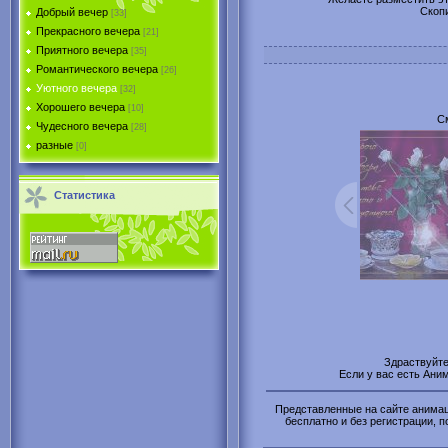
Скоп
Добрый вечер
[33]
Прекрасного вечера
[21]
Приятного вечера
[35]
Романтического вечера
[26]
Уютного вечера
[32]
Хорошего вечера
[10]
С
Чудесного вечера
[28]
разные
[0]
Статистика
Здраствуйт
Если у вас есть Ани
Представленные на сайте анимаци
бесплатно и без регистрации, п