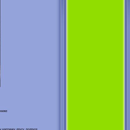
 ниже
 картинку другу, подруге,