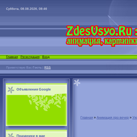
Суббота, 08.08.2026, 08:46
Главная
|
Регистрация
|
Вход
Приветствую Вас
Гость
|
RSS
Объявления Google
Главная
»
Анимация про вечер
»
Ую
Праздники в мае