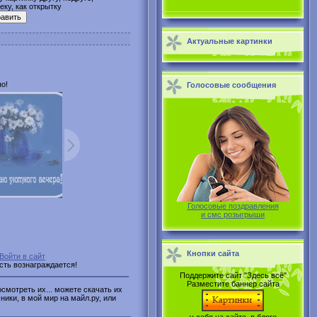
ку, как открытку
Актуальные картинки
о!
Голосовые сообщения
Голосовые поздравления
и смс розыгрыши
Кнопки сайта
Войти в сайт
ость вознаграждается!
Поддержите сайт "Здесь всё"
Разместите баннер сайта
смотреть их... можете скачать их
ники, в мой мир на майл.ру, или