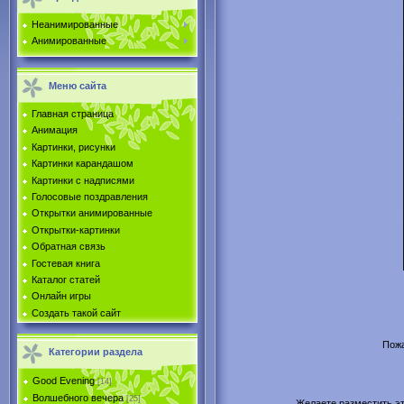
Неанимированные
Анимированные
Меню сайта
Главная страница
Анимация
Картинки, рисунки
Картинки карандашом
Картинки с надписями
Голосовые поздравления
Открытки анимированные
Открытки-картинки
Обратная связь
Гостевая книга
Каталог статей
Онлайн игры
Создать такой сайт
Пожа
Категории раздела
Good Evening
[14]
Волшебного вечера
[25]
Желаете разместить эту