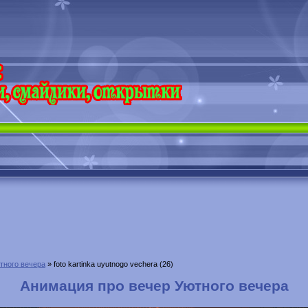
тного вечера
» foto kartinka uyutnogo vechera (26)
Анимация про вечер Уютного вечера