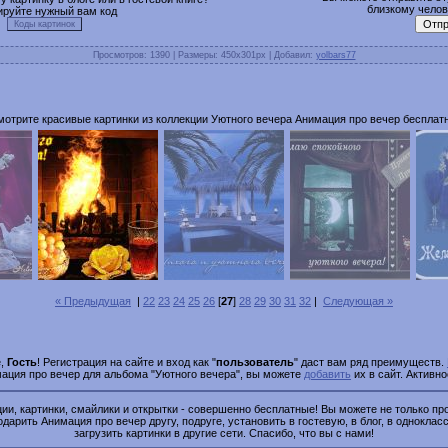
близкому челове
ируйте нужный вам код
Просмотров
: 1390 |
Размеры
: 450x301px |
Добавил
:
yolbars77
мотрите красивые картинки из коллекции Уютного вечера Анимация про вечер бесплатн
« Предыдущая
|
22
23
24
25
26
[
27
]
28
29
30
31
32
|
Следующая »
е,
Гость
! Регистрация на сайте и вход как "
пользователь
" даст вам ряд преимуществ.
мация про вечер для альбома "Уютного вечера", вы можете
добавить
их в сайт. Активн
и, картинки, смайлики и открытки - совершенно бесплатные! Вы можете не только про
одарить Анимация про вечер другу, подруге, установить в гостевую, в блог, в однокласс
загрузить картинки в другие сети. Спасибо, что вы с нами!