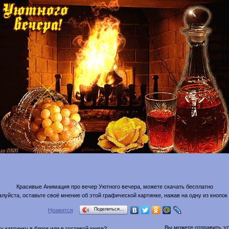
Красивые Анимация про вечер Уютного вечера, можете скачать бесплатно
луйста, оставьте своё мнение об этой графической картинке, нажав на одну из кнопок
Поделиться…
Нравится
Вы можете отправить эту
 картинку в блоге или в гостевой книге?