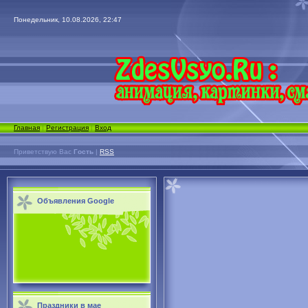
Понедельник, 10.08.2026, 22:47
Главная
|
Регистрация
|
Вход
Приветствую Вас
Гость
|
RSS
Объявления Google
Праздники в мае