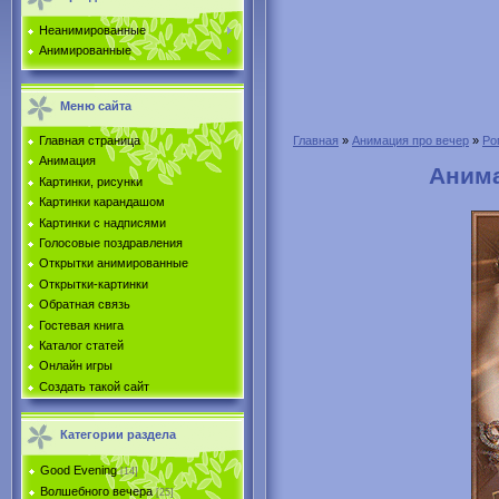
Неанимированные
Анимированные
Меню сайта
Главная страница
Главная
»
Анимация про вечер
»
Ро
Анимация
Анима
Картинки, рисунки
Картинки карандашом
Картинки с надписями
Голосовые поздравления
Открытки анимированные
Открытки-картинки
Обратная связь
Гостевая книга
Каталог статей
Онлайн игры
Создать такой сайт
Категории раздела
Good Evening
[14]
Волшебного вечера
[25]