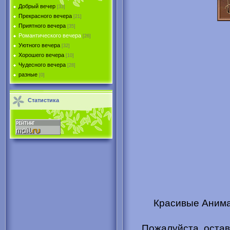
Добрый вечер
[33]
Прекрасного вечера
[21]
Приятного вечера
[35]
Романтического вечера
[26]
Уютного вечера
[32]
Хорошего вечера
[10]
Чудесного вечера
[28]
разные
[0]
Статистика
Красивые Анима
Пожалуйста, остав