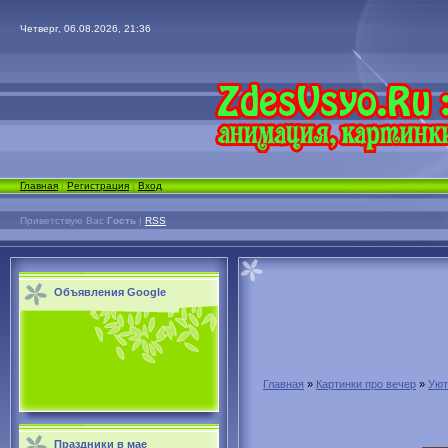
Четверг, 06.08.2026, 21:36
Главная
|
Регистрация
|
Вход
Приветствую Вас
Гость
|
RSS
Объявления Google
Главная
»
Картинки про вечер
»
Уют
Праздники в мае