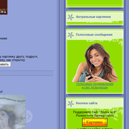
Актуальные картинки
Голосовые сообщения
 ниже
 картинку другу, подруге,
ку, как открытку
Голосовые поздравления
и смс розыгрыши
о!
Кнопки сайта
Поддержите сайт "Здесь всё"
Разместите баннер сайта