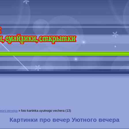
ного вечера
» foto kartinka uyutnogo vechera (13)
Картинки про вечер Уютного вечера