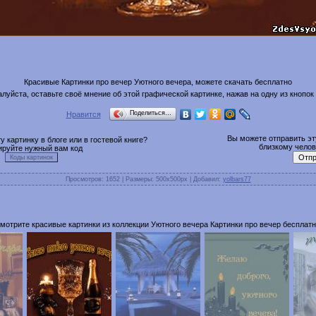
Красивые Картинки про вечер Уютного вечера, можете скачать бесплатно
луйста, оставьте своё мнение об этой графической картинке, нажав на одну из кнопок
Поделиться…
Нравится
Вы можете отправить эту
 картинку в блоге или в гостевой книге?
близкому челове
ируйте нужный вам код
Просмотров
: 1652 |
Размеры
: 500x500px |
Добавил
:
yolbars77
мотрите красивые картинки из коллекции Уютного вечера Картинки про вечер бесплатн