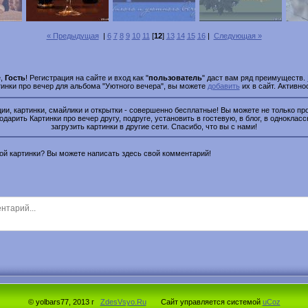
« Предыдущая
|
6
7
8
9
10
11
[
12
]
13
14
15
16
|
Следующая »
е,
Гость
! Регистрация на сайте и вход как "
пользователь
" даст вам ряд преимуществ.
тинки про вечер для альбома "Уютного вечера", вы можете
добавить
их в сайт. Активно
и, картинки, смайлики и открытки - совершенно бесплатные! Вы можете не только про
одарить Картинки про вечер другу, подруге, установить в гостевую, в блог, в однокласс
загрузить картинки в другие сети. Спасибо, что вы с нами!
этой картинки? Вы можете написать здесь свой комментарий!
© yolbars77, 2013 г
ZdesVsyo.Ru
Сайт управляется системой
uCoz