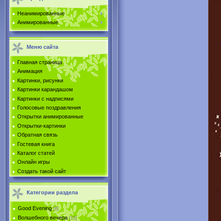
Неанимированные
Анимированные
Меню сайта
Главная страница
Анимация
Картинки, рисунки
Картинки карандашом
Картинки с надписями
Голосовые поздравления
Открытки анимированные
Открытки-картинки
Обратная связь
Гостевая книга
Каталог статей
Онлайн игры
Создать такой сайт
Категории раздела
Good Evening
[8]
Волшебного вечера
[15]