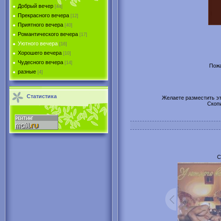
Добрый вечер
[44]
Прекрасного вечера
[12]
Приятного вечера
[40]
Романтического вечера
[17]
Уютного вечера
[16]
Хорошего вечера
[10]
Чудесного вечера
[14]
Пожа
разные
[4]
Статистика
Желаете разместить эту
Скоп
С