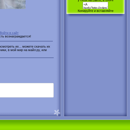
у себя на сайте, в блоге
Копируйте и вставляйте
Войти в сайт
сть вознаграждается!
смотреть их... можете скачать их
ники, в мой мир на майл.ру, или