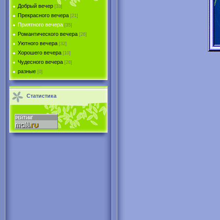
Добрый вечер
[33]
Прекрасного вечера
[21]
Приятного вечера
[35]
Романтического вечера
[26]
Уютного вечера
[32]
Хорошего вечера
[10]
Чудесного вечера
[28]
разные
[0]
Статистика