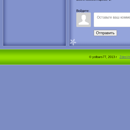
Войдите:
Отправить
© yolbars77, 2013 г
ZdesV