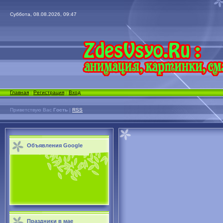
Суббота, 08.08.2026, 09:47
Главная
|
Регистрация
|
Вход
Приветствую Вас
Гость
|
RSS
Объявления Google
Праздники в мае