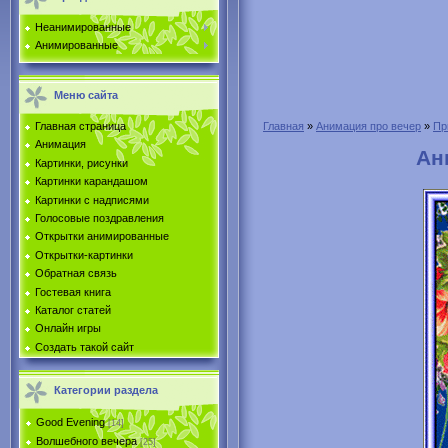
Неанимированные
Анимированные
Меню сайта
Главная страница
Главная
»
Анимация про вечер
»
Пр
Анимация
Ан
Картинки, рисунки
Картинки карандашом
Картинки с надписями
Голосовые поздравления
Открытки анимированные
Открытки-картинки
Обратная связь
Гостевая книга
Каталог статей
Онлайн игры
Создать такой сайт
Категории раздела
Good Evening
[14]
Волшебного вечера
[25]