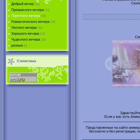
Скоп
Добрый вечер
[33]
Прекрасного вечера
[21]
Приятного вечера
[35]
Романтического вечера
[26]
Уютного вечера
[32]
Хорошего вечера
[10]
См
Чудесного вечера
[28]
разные
[0]
Статистика
Здраствуйт
Если у вас есть Аним
Представленные на сайте анимаци
бесплатно и без регистрации, п