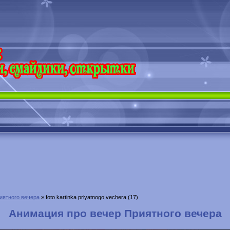
иятного вечера
» foto kartinka priyatnogo vechera (17)
Анимация про вечер Приятного вечера