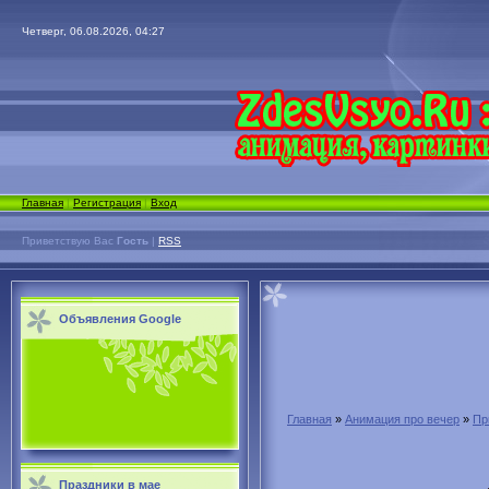
Четверг, 06.08.2026, 04:27
Главная
|
Регистрация
|
Вход
Приветствую Вас
Гость
|
RSS
Объявления Google
Главная
»
Анимация про вечер
»
Пр
Праздники в мае