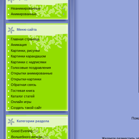
Неанимированные
Анимированные
Меню сайта
Главная страница
Анимация
Картинки, рисунки
Картинки карандашом
Картинки с надписями
Голосовые поздравления
Открытки анимированные
Открытки-картинки
Обратная связь
Гостевая книга
Каталог статей
Онлайн игры
Создать такой сайт
Пожа
Категории раздела
Good Evening
[14]
Волшебного вечера
[25]
Желаете разместить эту