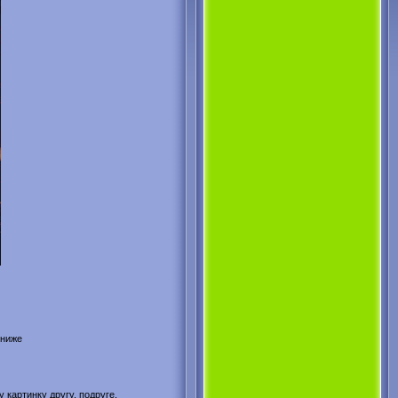
 ниже
 картинку другу, подруге,