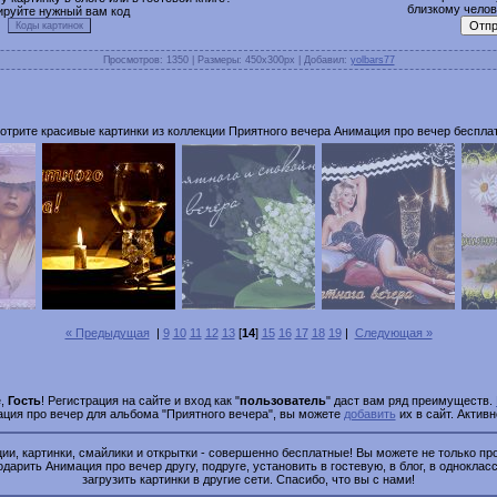
близкому челове
ируйте нужный вам код
Просмотров
: 1350 |
Размеры
: 450x300px |
Добавил
:
yolbars77
отрите красивые картинки из коллекции Приятного вечера Анимация про вечер бесплат
« Предыдущая
|
9
10
11
12
13
[
14
]
15
16
17
18
19
|
Следующая »
е,
Гость
! Регистрация на сайте и вход как "
пользователь
" даст вам ряд преимуществ.
ация про вечер для альбома "Приятного вечера", вы можете
добавить
их в сайт. Актив
и, картинки, смайлики и открытки - совершенно бесплатные! Вы можете не только про
одарить Анимация про вечер другу, подруге, установить в гостевую, в блог, в однокласс
загрузить картинки в другие сети. Спасибо, что вы с нами!