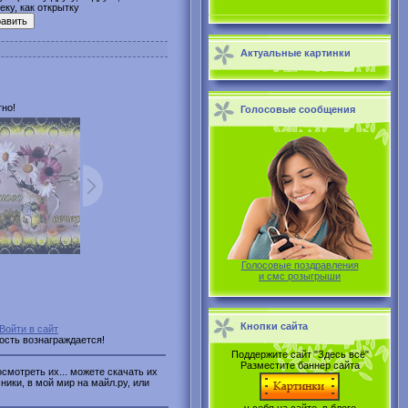
ку, как открытку
Актуальные картинки
но!
Голосовые сообщения
Голосовые поздравления
и смс розыгрыши
Кнопки сайта
Войти в сайт
ность вознаграждается!
Поддержите сайт "Здесь всё"
Разместите баннер сайта
смотреть их... можете скачать их
ники, в мой мир на майл.ру, или