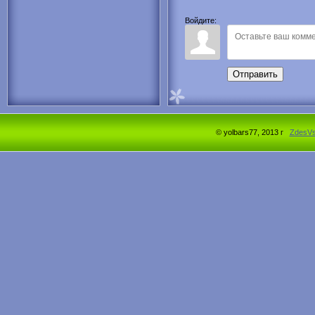
Войдите:
Отправить
© yolbars77, 2013 г
ZdesV