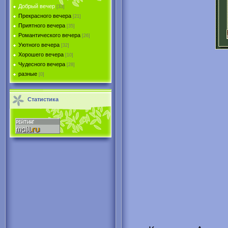
Добрый вечер
[33]
Прекрасного вечера
[21]
Приятного вечера
[35]
Романтического вечера
[26]
Уютного вечера
[32]
Хорошего вечера
[10]
Чудесного вечера
[28]
разные
[0]
Статистика