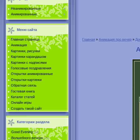
Неанимированные
Анимированные
Меню сайта
Главная страница
Главная
»
Анимация про вечер
»
До
Анимация
А
Картинки, рисунки
Картинки карандашом
Картинки с надписями
Голосовые поздравления
Открытки анимированные
Открытки-картинки
Обратная связь
Гостевая книга
Каталог статей
Онлайн игры
Создать такой сайт
Категории раздела
Good Evening
[14]
Волшебного вечера
[25]