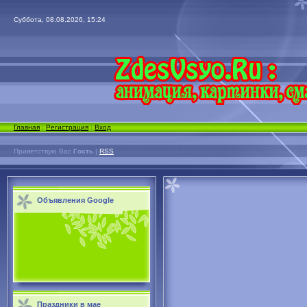
Суббота, 08.08.2026, 15:24
Главная
|
Регистрация
|
Вход
Приветствую Вас
Гость
|
RSS
Объявления Google
Праздники в мае