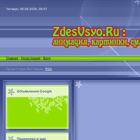
Четверг, 06.08.2026, 09:57
Главная
|
Регистрация
|
Вход
Приветствую Вас
Гость
|
RSS
Объявления Google
Праздники в мае