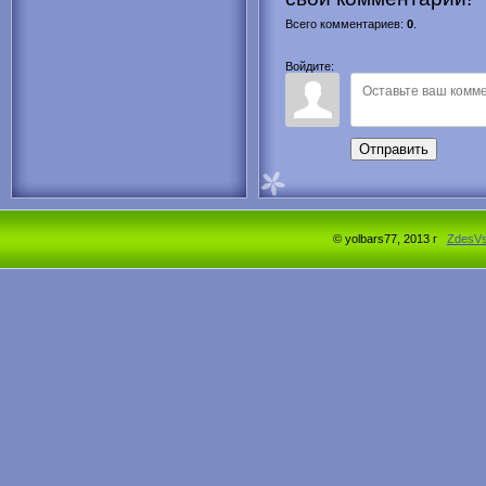
Всего комментариев
:
0
.
Войдите:
Отправить
© yolbars77, 2013 г
ZdesV