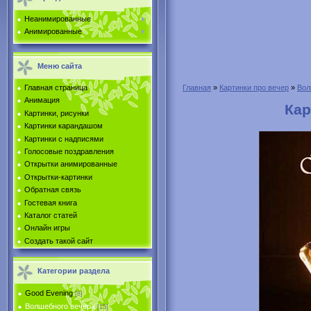
Неанимированные
Анимированные
Меню сайта
Главная страница
Главная
»
Картинки про вечер
»
Вол
Анимация
Кар
Картинки, рисунки
Картинки карандашом
Картинки с надписями
Голосовые поздравления
Открытки анимированные
Открытки-картинки
Обратная связь
Гостевая книга
Каталог статей
Онлайн игры
Создать такой сайт
Категории раздела
Good Evening
[8]
Волшебного вечера
[15]