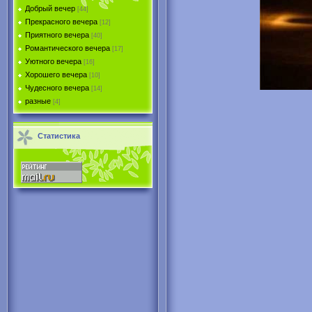
Добрый вечер
[44]
Прекрасного вечера
[12]
Приятного вечера
[40]
Романтического вечера
[17]
Уютного вечера
[16]
Хорошего вечера
[10]
Чудесного вечера
[14]
разные
[4]
Статистика