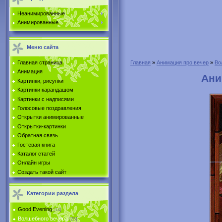
Неанимированные
Анимированные
Меню сайта
Главная страница
Главная
»
Анимация про вечер
»
Во
Анимация
Ани
Картинки, рисунки
Картинки карандашом
Картинки с надписями
Голосовые поздравления
Открытки анимированные
Открытки-картинки
Обратная связь
Гостевая книга
Каталог статей
Онлайн игры
Создать такой сайт
Категории раздела
Good Evening
[14]
Волшебного вечера
[25]