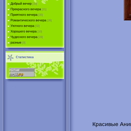
Добрый вечер
[33]
Прекрасного вечера
[21]
Приятного вечера
[35]
Романтического вечера
[26]
Уютного вечера
[32]
Хорошего вечера
[10]
Чудесного вечера
[28]
разные
[0]
Статистика
Красивые Аним