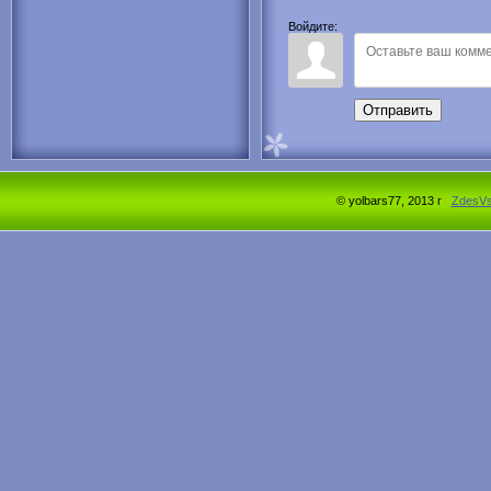
Войдите:
Отправить
© yolbars77, 2013 г
ZdesV