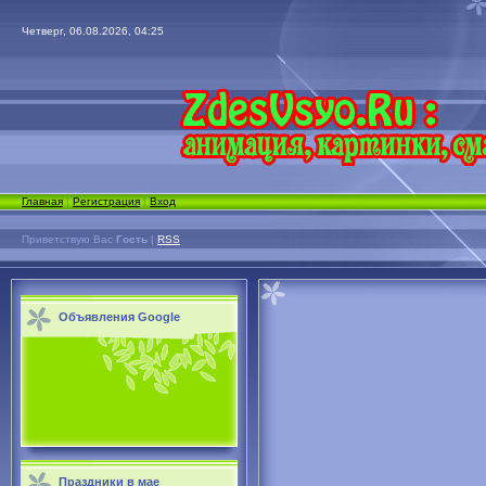
Четверг, 06.08.2026, 04:25
Главная
|
Регистрация
|
Вход
Приветствую Вас
Гость
|
RSS
Объявления Google
Праздники в мае