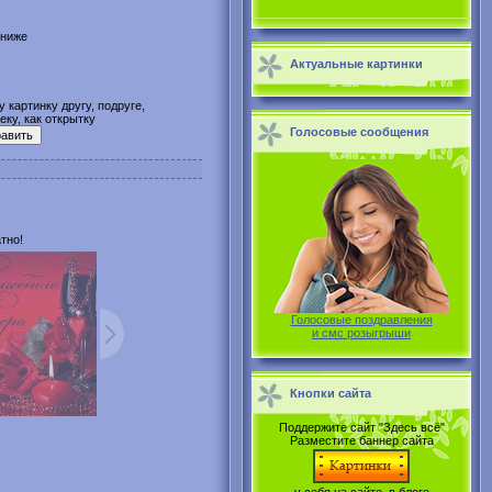
 ниже
Актуальные картинки
 картинку другу, подруге,
ку, как открытку
Голосовые сообщения
тно!
Голосовые поздравления
и смс розыгрыши
Кнопки сайта
Поддержите сайт "Здесь всё"
Разместите баннер сайта