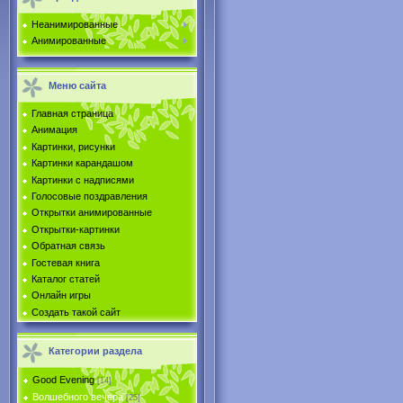
Неанимированные
Анимированные
Меню сайта
Главная страница
Анимация
Картинки, рисунки
Картинки карандашом
Картинки с надписями
Голосовые поздравления
Открытки анимированные
Открытки-картинки
Обратная связь
Гостевая книга
Каталог статей
Онлайн игры
Создать такой сайт
Категории раздела
Good Evening
[14]
Волшебного вечера
[25]