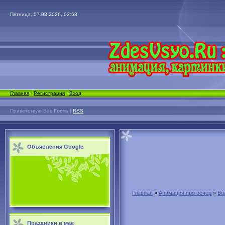
Пятница, 07.08.2026, 03:53
Главная
|
Регистрация
|
Вход
Приветствую Вас
Гость
|
RSS
Объявления Google
Главная
»
Анимация про вечер
»
Во
Праздники в мае