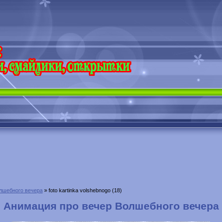
лшебного вечера
» foto kartinka volshebnogo (18)
Анимация про вечер Волшебного вечера