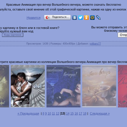
Красивые Анимация про вечер Волшебного вечера, можете скачать бесплатно
луйста, оставьте своё мнение об этой графической картинке, нажав на одну из кнопок
Поделиться…
Нравится
Вы можете отправить эту
 картинку в блоге или в гостевой книге?
близкому челове
ируйте нужный вам код
Просмотров
: 1436 |
Размеры
: 400x400px |
Добавил
:
yolbars77
трите красивые картинки из коллекции Волшебного вечера Анимация про вечер беспла
« Предыдущая
|
8
9
10
11
12
[
13
]
14
15
16
17
18
|
Следующая »