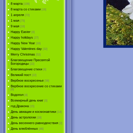
8 марта
[109]
8 марта со стихами
[16]
1 апреля
[72]
1 мая
[75]
9 мая
[16]
Happy Easter
[0]
Happy holidays
[27]
Happy New Year
[16]
Happy Valentines day
[32]
Merry Christmas
[52]
Благовещение Пресвятой
Богородицы
[22]
Благовещение стихи
[8]
Великий пост
[22]
Вербное воскресенье
[58]
Вербное воскресение со стихами
[0]
Водопол
[4]
Всемирный день книг
[0]
год Дракона
[15]
День авиации и космонавтики
[14]
День астрологии
[18]
День весеннего равноденствия
[2]
День влюблённых
[46]