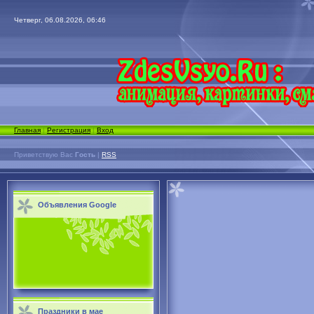
Четверг, 06.08.2026, 06:46
Главная
|
Регистрация
|
Вход
Приветствую Вас
Гость
|
RSS
Объявления Google
Праздники в мае