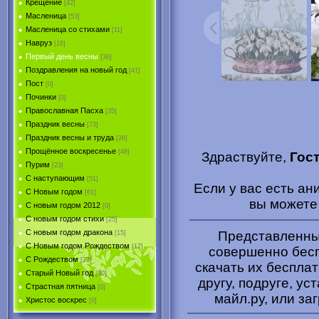
Крещение
[42]
Масленица
[53]
Масленица со стихами
[11]
Навруз
[16]
Первый день весны
[36]
Поздравления на новый год
[41]
Пост
[0]
Починки
[0]
Православная Пасха
[35]
Праздник весны
[73]
Праздник весны и труда
[26]
Прощённое воскресенье
[48]
Здраствуйте,
Гос
Пурим
[23]
C наступающим
[51]
Если у вас есть а
С Новым годом
[61]
вы может
С новым годом 2012
[0]
С новым годом стихи
[25]
С новым годом дракона
Представленные
[15]
C Новым годом Рождеством
[17]
совершенно бесп
С Рождеством
[73]
скачать их беспла
Старый Новый год
[30]
другу, подруге, ус
Страстная пятница
[0]
майл.ру, или за
Христоc воскрес
[0]