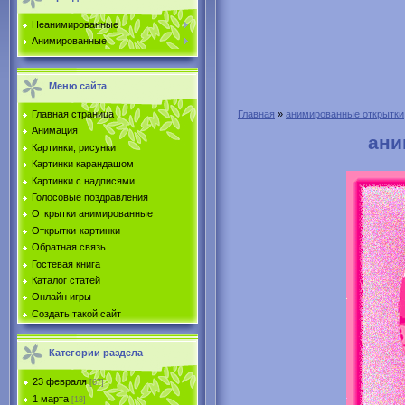
Неанимированные
Анимированные
Меню сайта
Главная страница
Главная
»
анимированные открытки
Анимация
ани
Картинки, рисунки
Картинки карандашом
Картинки с надписями
Голосовые поздравления
Открытки анимированные
Открытки-картинки
Обратная связь
Гостевая книга
Каталог статей
Онлайн игры
Создать такой сайт
Категории раздела
23 февраля
[67]
1 марта
[18]