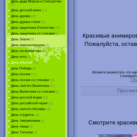
День деда Мороза и Снегурочки
[0]
День детской книги
[12]
День дурака
[46]
День дурака стихи
[11]
День защитника Отечества
[70]
День защитника со стихами
[4]
Красивые анимиров
День Земли
[0]
Пожалуйста, остав
День компьютерщика
[0]
День космонавтики
[14]
День кота
[3]
День объятий
[21]
день Победы
[0]
Желаете разместить эту карт
День поэзии
[17]
Скопируйт
День поэзии со стихами
[11]
День святого Валентина
[72]
Просмо
День Валентина со стихами
[5]
День русской водки
[10]
День российской науки
[11]
День святого Иосифа
[16]
День студента
[16]
День таможенника
Смотрите красив
[0]
День танца
[0]
День Татьяны
[3]