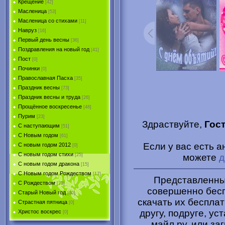
Крещение
[42]
Масленица
[53]
Масленица со стихами
[11]
Навруз
[16]
Первый день весны
[36]
Поздравления на новый год
[41]
Пост
[0]
Починки
[0]
Православная Пасха
[35]
Праздник весны
[73]
Праздник весны и труда
[26]
Прощённое воскресенье
[48]
Пурим
[23]
Здраствуйте,
Гос
C наступающим
[51]
С Новым годом
[61]
Если у вас есть 
С новым годом 2012
[0]
С новым годом стихи
можете
д
[25]
С новым годом дракона
[15]
C Новым годом Рождеством
[17]
Представленные
С Рождеством
[73]
совершенно бесп
Старый Новый год
[30]
скачать их беспла
Страстная пятница
[0]
другу, подруге, ус
Христоc воскрес
[0]
майл.ру, или за