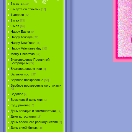
8 марта
[109]
8 марта со стихами
[16]
1 апреля
[72]
1 мая
[75]
9 мая
[16]
Happy Easter
[0]
Happy holidays
[27]
Happy New Year
[16]
Happy Valentines day
[32]
Merry Christmas
[52]
Благовещение Пресвятой
Богородицы
[22]
Благовещение стихи
[8]
Великий пост
[22]
Вербное воскресенье
[58]
Вербное воскресение со стихами
[0]
Водопол
[4]
Всемирный день книг
[0]
год Дракона
[15]
День авиации и космонавтики
[14]
День астрологии
[18]
День весеннего равноденствия
[2]
День влюблённых
[46]