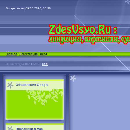
Воскресенье, 09.08.2026, 15:36
Главная
|
Регистрация
|
Вход
Приветствую Вас
Гость
|
RSS
Объявления Google
Праздники в мае