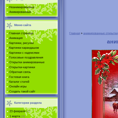
Неанимированные
Анимированные
Меню сайта
Главная страница
Главная
»
анимированные открытки
Анимация
ани
Картинки, рисунки
Картинки карандашом
Картинки с надписями
Голосовые поздравления
Открытки анимированные
Открытки-картинки
Обратная связь
Гостевая книга
Каталог статей
Онлайн игры
Создать такой сайт
Категории раздела
23 февраля
[67]
1 марта
[18]