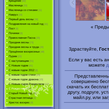
Крещение
[42]
Масленица
[53]
Масленица со стихами
[11]
Навруз
[16]
Первый день весны
[36]
Поздравления на новый год
[41]
« Пред
Пост
[0]
Починки
[0]
Православная Пасха
[35]
Праздник весны
[73]
Праздник весны и труда
[26]
Здраствуйте,
Гос
Прощённое воскресенье
[48]
Пурим
[23]
Если у вас есть 
C наступающим
[51]
можете
д
С Новым годом
[61]
С новым годом 2012
[0]
С новым годом стихи
Представленные
[25]
С новым годом дракона
[15]
совершенно бесп
C Новым годом Рождеством
[17]
скачать их беспла
С Рождеством
[73]
другу, подруге, ус
Старый Новый год
[30]
майл.ру, или за
Страстная пятница
[0]
Христоc воскрес
[0]