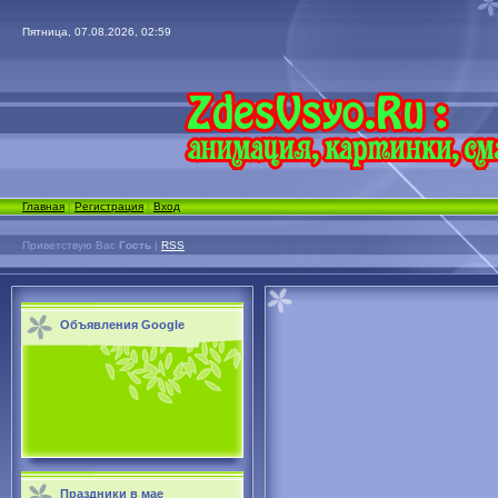
Пятница, 07.08.2026, 02:59
Главная
|
Регистрация
|
Вход
Приветствую Вас
Гость
|
RSS
Объявления Google
Праздники в мае