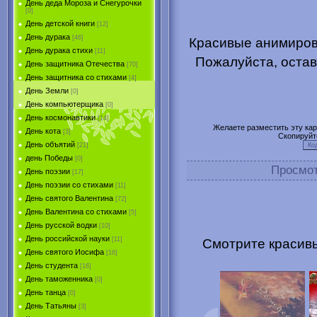
День деда Мороза и Снегурочки
[0]
День детской книги
[12]
День дурака
[46]
Красивые анимиров
День дурака стихи
[11]
Пожалуйста, остав
День защитника Отечества
[70]
День защитника со стихами
[4]
День Земли
[0]
День компьютерщика
[0]
День космонавтики
[14]
Желаете разместить эту карт
День кота
[3]
Скопируйт
День объятий
[21]
день Победы
[0]
Просмо
День поэзии
[17]
День поэзии со стихами
[11]
День святого Валентина
[72]
День Валентина со стихами
[5]
День русской водки
[10]
День российской науки
[11]
Смотрите красив
День святого Иосифа
[16]
День студента
[16]
День таможенника
[0]
День танца
[0]
День Татьяны
[3]