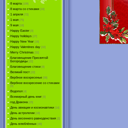
8 марта
[109]
8 марта со стихами
[16]
1 апреля
[72]
1 мая
[75]
9 мая
[16]
Happy Easter
[0]
Happy holidays
[27]
Happy New Year
[16]
Happy Valentines day
[32]
Merry Christmas
[52]
Благовещение Пресвятой
Богородицы
[22]
Благовещение стихи
[8]
Великий пост
[22]
Вербное воскресенье
[58]
Вербное воскресение со стихами
[0]
Водопол
[4]
Всемирный день книг
[0]
год Дракона
[15]
День авиации и космонавтики
[14]
День астрологии
[18]
День весеннего равноденствия
[2]
День влюблённых
[46]