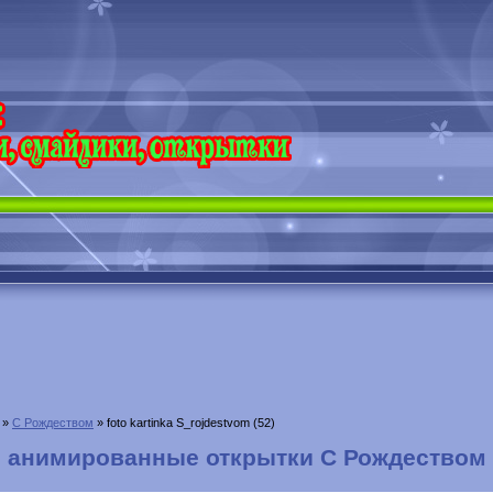
»
С Рождеством
» foto kartinka S_rojdestvom (52)
анимированные открытки С Рождеством