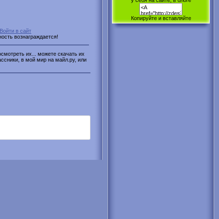
у себя на сайте, в блоге
Копируйте и вставляйте
Войти в сайт
ность вознаграждается!
смотреть их... можете скачать их
ассники, в мой мир на майл.ру, или