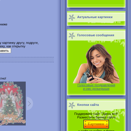
Актуальные картинки
 ниже
Голосовые сообщения
 картинку другу, подруге,
ку, как открытку
тно!
Голосовые поздравления
и смс розыгрыши
Кнопки сайта
Поддержите сайт "Здесь всё"
Разместите баннер сайта