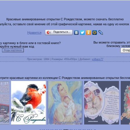
Красивые анимированные открытки С Рождеством, можете скачать бесплатно
луйста, оставьте своё мнение об этой графической картинке, нажав на одну из кнопок
Поделиться…
Нравится
Вы можете отправить эту
 картинку в блоге или в гостевой книге?
близкому челове
ируйте нужный вам код
Просмотров
: 1884 |
Размеры
: 450x450px |
Добавил
:
yolbars77
трите красивые картинки из коллекции С Рождеством анимированные открытки беспла