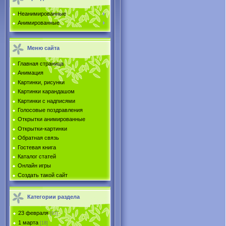
Неанимированные
Анимированные
Меню сайта
Главная страница
Анимация
Картинки, рисунки
Картинки карандашом
Картинки с надписями
Голосовые поздравления
Открытки анимированные
Открытки-картинки
Обратная связь
Гостевая книга
Каталог статей
Онлайн игры
Создать такой сайт
Категории раздела
23 февраля
[67]
1 марта
[18]