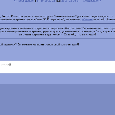
« Предыдущая
|
17
18
19
20
21
[
22
]
23
24
25
26
27
|
Следующая »
е,
Гость
! Регистрация на сайте и вход как "
пользователь
" даст вам ряд преимуществ.
ированные открытки для альбома "С Рождеством", вы можете
добавить
их в сайт. Актив
и, картинки, смайлики и открытки - совершенно бесплатные! Вы можете не только про
рить анимированные открытки другу, подруге, установить в гостевую, в блог, в однокл
загрузить картинки в другие сети. Спасибо, что вы с нами!
этой картинки? Вы можете написать здесь свой комментарий!