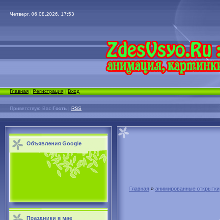
Четверг, 06.08.2026, 17:53
Главная
|
Регистрация
|
Вход
Приветствую Вас
Гость
|
RSS
Объявления Google
Главная
»
анимированные открытки
Праздники в мае