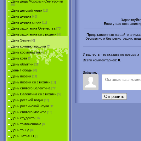
День деда Мороза и Снегурочки
[0]
День детской книги
[12]
День дурака
[46]
Здраствуйт
День дурака стихи
[11]
Если у вас есть аним
День защитника Отечества
[70]
День защитника со стихами
Представленные на сайте анимаци
[4]
бесплатно и без регистрации, пода
День Земли
[0]
День компьютерщика
[0]
День космонавтики
[14]
У вас есть что сказать по поводу 
День кота
[3]
Всего комментариев
:
0
.
День объятий
[21]
день Победы
[0]
Войдите:
День поэзии
[17]
День поэзии со стихами
[11]
День святого Валентина
[72]
День Валентина со стихами
[5]
Отправить
День русской водки
[10]
День российской науки
[11]
День святого Иосифа
[16]
День студента
[16]
День таможенника
[0]
День танца
[0]
День Татьяны
[3]