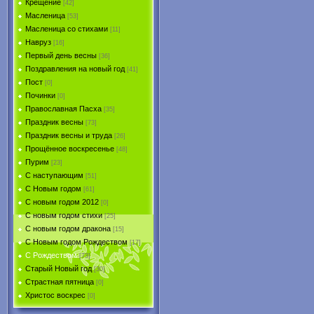
Крещение
[42]
Масленица
[53]
Масленица со стихами
[11]
Навруз
[16]
Первый день весны
[36]
Поздравления на новый год
[41]
Пост
[0]
Починки
[0]
Православная Пасха
[35]
Праздник весны
[73]
Праздник весны и труда
[26]
Прощённое воскресенье
[48]
Пурим
[23]
C наступающим
[51]
С Новым годом
[61]
С новым годом 2012
[0]
С новым годом стихи
[25]
С новым годом дракона
[15]
C Новым годом Рождеством
[17]
С Рождеством
[73]
Старый Новый год
[30]
Страстная пятница
[0]
Христоc воскрес
[0]