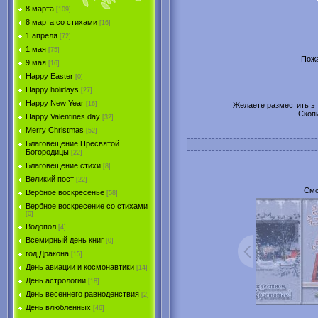
8 марта
[109]
8 марта со стихами
[16]
1 апреля
[72]
1 мая
[75]
Пожа
9 мая
[16]
Happy Easter
[0]
Happy holidays
[27]
Happy New Year
[16]
Желаете разместить эту
Скоп
Happy Valentines day
[32]
Merry Christmas
[52]
Благовещение Пресвятой
Богородицы
[22]
Благовещение стихи
[8]
Великий пост
[22]
Смо
Вербное воскресенье
[58]
Вербное воскресение со стихами
[0]
Водопол
[4]
Всемирный день книг
[0]
год Дракона
[15]
День авиации и космонавтики
[14]
День астрологии
[18]
День весеннего равноденствия
[2]
День влюблённых
[46]