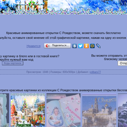
Красивые анимированные открытки С Рождеством, можете скачать бесплатно
луйста, оставьте своё мнение об этой графической картинке, нажав на одну из кнопок
Поделиться…
Нравится
Вы можете отправить эту
 картинку в блоге или в гостевой книге?
близкому челове
ируйте нужный вам код
Просмотров
: 1946 |
Размеры
: 600x500px |
Добавил
:
yolbars77
трите красивые картинки из коллекции С Рождеством анимированные открытки беспла