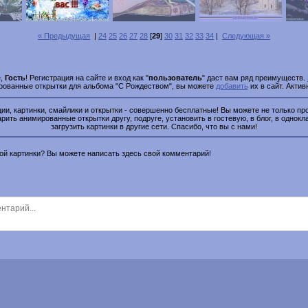
« Предыдущая
|
24
25
26
27
28
[
29
]
30
31
32
33
34
|
Следующая »
е,
Гость
! Регистрация на сайте и вход как "
пользователь
" даст вам ряд преимуществ.
ированные открытки для альбома "С Рождеством", вы можете
добавить
их в сайт. Актив
и, картинки, смайлики и открытки - совершенно бесплатные! Вы можете не только про
рить анимированные открытки другу, подруге, установить в гостевую, в блог, в однокл
загрузить картинки в другие сети. Спасибо, что вы с нами!
этой картинки? Вы можете написать здесь свой комментарий!