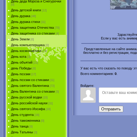
День деда Мороза и Снегурочки
[0]
День детской книги
[12]
День дурака
[46]
День дурака стихи
[11]
День защитника Отечества
[70]
День защитника со стихами
[4]
Здраствуйт
Если у вас есть аним
День Земли
[0]
День компьютерщика
[0]
Представленные на сайте анимаци
День космонавтики
[14]
бесплатно и без регистрации, пода
День кота
[3]
День объятий
[21]
день Победы
У вас есть что сказать по поводу 
[0]
Всего комментариев
:
0
.
День поэзии
[17]
День поэзии со стихами
[11]
День святого Валентина
Войдите:
[72]
День Валентина со стихами
[5]
День русской водки
[10]
День российской науки
[11]
Отправить
День святого Иосифа
[16]
День студента
[16]
День таможенника
[0]
День танца
[0]
День Татьяны
[3]