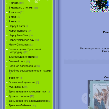
8 марта
[109]
8 марта со стихами
[16]
1 апреля
[72]
1 мая
[75]
9 мая
[16]
Happy Easter
[0]
Happy holidays
[27]
Пожа
Happy New Year
[16]
Happy Valentines day
[32]
Merry Christmas
[52]
Желаете разместить эту
Благовещение Пресвятой
Скоп
Богородицы
[22]
Благовещение стихи
[8]
Великий пост
[22]
Вербное воскресенье
[58]
Вербное воскресение со стихами
[0]
Смо
Водопол
[4]
Всемирный день книг
[0]
год Дракона
[15]
День авиации и космонавтики
[14]
День астрологии
[18]
День весеннего равноденствия
[2]
День влюблённых
[46]