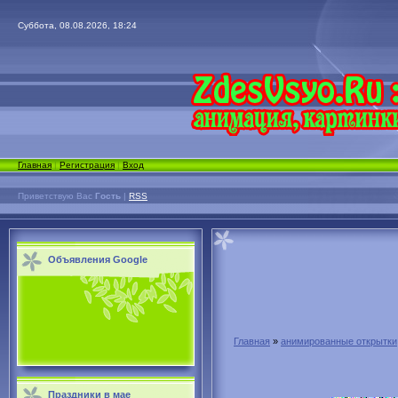
Суббота, 08.08.2026, 18:24
Главная
|
Регистрация
|
Вход
Приветствую Вас
Гость
|
RSS
Объявления Google
Главная
»
анимированные открытки
Праздники в мае