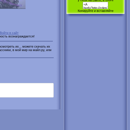
у себя на сайте, в блоге
Копируйте и вставляйте
Войти в сайт
ность вознаграждается!
смотреть их... можете скачать их
ассники, в мой мир на майл.ру, или