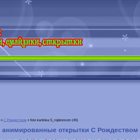
»
С Рождеством
» foto kartinka S_rojdestvom (45)
анимированные открытки С Рождеством