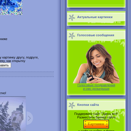
Актуальные картинки
Голосовые сообщения
 ниже
 картинку другу, подруге,
ку, как открытку
Голосовые поздравления
и смс розыгрыши
тно!
Кнопки сайта
Поддержите сайт "Здесь всё"
Разместите баннер сайта