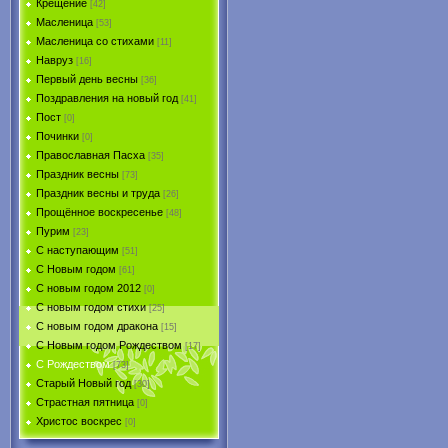
Крещение
[42]
Масленица
[53]
Масленица со стихами
[11]
Навруз
[16]
Первый день весны
[36]
Поздравления на новый год
[41]
Пост
[0]
Починки
[0]
Православная Пасха
[35]
Праздник весны
[73]
Праздник весны и труда
[26]
Прощённое воскресенье
[48]
Пурим
[23]
C наступающим
[51]
С Новым годом
[61]
С новым годом 2012
[0]
С новым годом стихи
[25]
С новым годом дракона
[15]
C Новым годом Рождеством
[17]
С Рождеством
[73]
Старый Новый год
[30]
Страстная пятница
[0]
Христоc воскрес
[0]