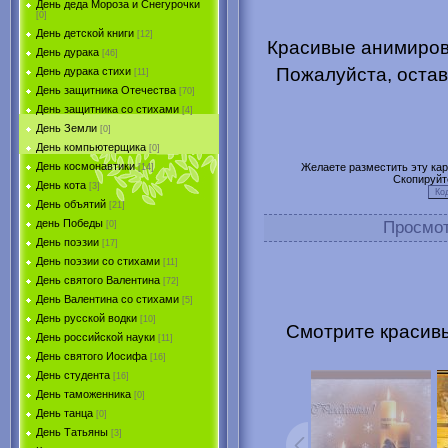
День деда Мороза и Снегурочки
[0]
День детской книги
[12]
Красивые анимиров
День дурака
[46]
Пожалуйста, остав
День дурака стихи
[11]
День защитника Отечества
[70]
День защитника со стихами
[4]
День Земли
[0]
День компьютерщика
[0]
День космонавтики
Желаете разместить эту карт
[14]
Скопируйт
День кота
[3]
День объятий
[21]
день Победы
Просмо
[0]
День поэзии
[17]
День поэзии со стихами
[11]
День святого Валентина
[72]
День Валентина со стихами
[5]
День русской водки
[10]
Смотрите красив
День российской науки
[11]
День святого Иосифа
[16]
День студента
[16]
День таможенника
[0]
День танца
[0]
День Татьяны
[3]