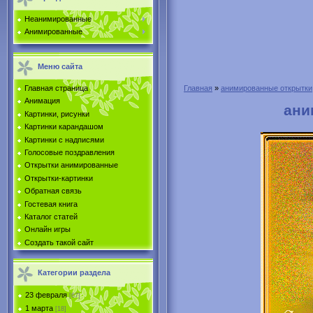
Неанимированные
Анимированные
Меню сайта
Главная страница
Главная
»
анимированные открытки
Анимация
ани
Картинки, рисунки
Картинки карандашом
Картинки с надписями
Голосовые поздравления
Открытки анимированные
Открытки-картинки
Обратная связь
Гостевая книга
Каталог статей
Онлайн игры
Создать такой сайт
Категории раздела
23 февраля
[67]
1 марта
[18]