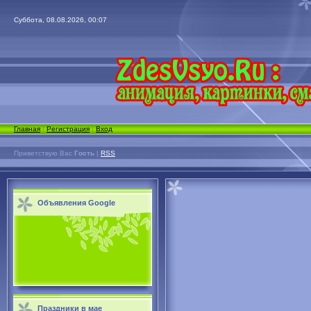
Суббота, 08.08.2026, 00:07
Главная
|
Регистрация
|
Вход
Приветствую Вас
Гость
|
RSS
Объявления Google
Праздники в мае