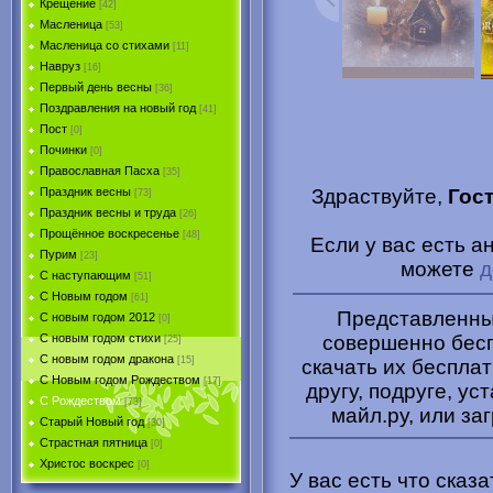
Крещение
[42]
Масленица
[53]
Масленица со стихами
[11]
Навруз
[16]
Первый день весны
[36]
Поздравления на новый год
[41]
Пост
[0]
Починки
[0]
Православная Пасха
[35]
Здраствуйте,
Гос
Праздник весны
[73]
Праздник весны и труда
[26]
Прощённое воскресенье
[48]
Если у вас есть 
Пурим
[23]
можете
д
C наступающим
[51]
С Новым годом
[61]
Представленные
С новым годом 2012
[0]
совершенно бесп
С новым годом стихи
[25]
С новым годом дракона
[15]
скачать их беспла
C Новым годом Рождеством
[17]
другу, подруге, ус
С Рождеством
[73]
майл.ру, или за
Старый Новый год
[30]
Страстная пятница
[0]
Христоc воскрес
[0]
У вас есть что сказ