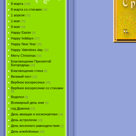
8 марта
[109]
8 марта со стихами
[16]
1 апреля
[72]
1 мая
[75]
9 мая
[16]
Happy Easter
[0]
Happy holidays
[27]
Happy New Year
[16]
Happy Valentines day
[32]
Merry Christmas
[52]
Благовещение Пресвятой
Богородицы
[22]
Благовещение стихи
[8]
Великий пост
[22]
Вербное воскресенье
[58]
Вербное воскресение со стихами
[0]
Водопол
[4]
Всемирный день книг
[0]
год Дракона
[15]
День авиации и космонавтики
[14]
День астрологии
[18]
День весеннего равноденствия
[2]
День влюблённых
[46]