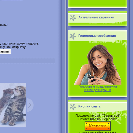
Актуальные картинки
 ниже
Голосовые сообщения
 картинку другу, подруге,
ку, как открытку
Голосовые поздравления
и смс розыгрыши
Кнопки сайта
Поддержите сайт "Здесь всё"
Разместите баннер сайта