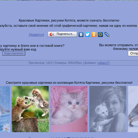
Красивые Картинки, рисунки Котята, можете скачать бесплатно
луйста, оставьте своё мнение об этой графической картинке, нажав на одну из кнопок
Поделиться…
Нравится
Вы можете отправить эту
 картинку в блоге или в гостевой книге?
близкому челове
ируйте нужный вам код
Просмотров
: 1413 |
Размеры
: 600x450px |
Добавил
:
yolbars77
Смотрите красивые картинки из коллекции Котята Картинки, рисунки бесплатно!