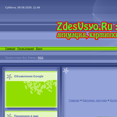
Суббота, 08.08.2026, 11:49
Главная
|
Регистрация
|
Вход
Приветствую Вас
Гость
|
RSS
Объявления Google
Главная
»
Картинки, рисунки
»
Котя
Праздники в мае