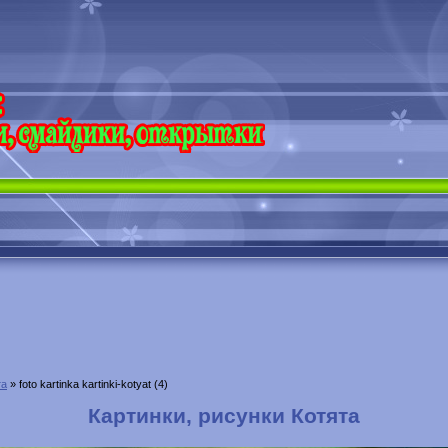
та
» foto kartinka kartinki-kotyat (4)
Картинки, рисунки Котята