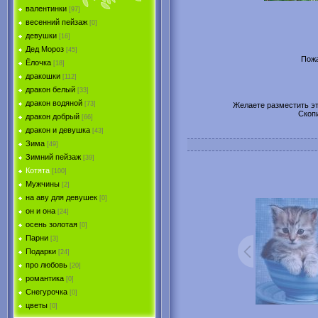
валентинки
[97]
весенний пейзаж
[0]
девушки
[16]
Дед Мороз
[45]
Пожа
Ёлочка
[18]
дракошки
[112]
дракон белый
[33]
дракон водяной
[73]
Желаете разместить эту
Скоп
дракон добрый
[66]
дракон и девушка
[43]
Зима
[49]
Зимний пейзаж
[39]
Котята
[100]
Мужчины
[2]
на аву для девушек
[0]
он и она
[24]
осень золотая
[0]
Парни
[3]
Подарки
[24]
про любовь
[20]
романтика
[0]
Снегурочка
[0]
цветы
[0]