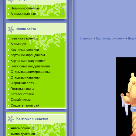
Неанимированные
Анимированные
Меню сайта
Главная страница
Главная
»
Картинки, рисунки
»
Дед 
Анимация
Картинки, рисунки
Картинки карандашом
Картинки с надписями
Голосовые поздравления
Открытки анимированные
Открытки-картинки
Обратная связь
Гостевая книга
Каталог статей
Онлайн игры
Создать такой сайт
Категории раздела
Автомобили
[2]
битва драконов
[21]