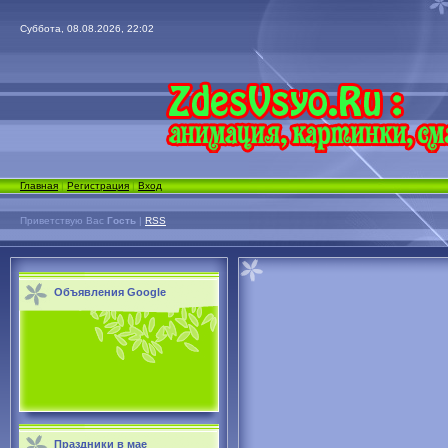
Суббота, 08.08.2026, 22:02
Главная
|
Регистрация
|
Вход
Приветствую Вас
Гость
|
RSS
Объявления Google
Праздники в мае