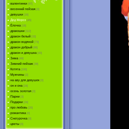
валентинки
[97]
весенний пейзаж
[0]
девушки
[16]
Дед Мороз
[45]
Ёлочка
[18]
дракошки
[112]
дракон белый
[33]
дракон водяной
[73]
дракон добрый
[66]
дракон и девушка
[43]
Зима
[49]
Зимний пейзаж
[39]
Котята
[100]
Мужчины
[2]
на аву для девушек
[0]
он и она
[24]
осень золотая
[0]
Парни
[3]
Подарки
[24]
про любовь
[20]
романтика
[0]
Снегурочка
[0]
цветы
[0]