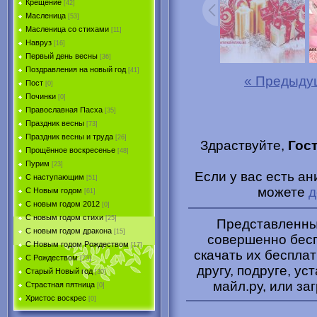
Крещение
[42]
Масленица
[53]
Масленица со стихами
[11]
Навруз
[16]
Первый день весны
[36]
Поздравления на новый год
[41]
« Предыду
Пост
[0]
Починки
[0]
Православная Пасха
[35]
Праздник весны
[73]
Праздник весны и труда
[26]
Здраствуйте,
Гос
Прощённое воскресенье
[48]
Пурим
[23]
Если у вас есть а
C наступающим
[51]
можете
д
С Новым годом
[61]
С новым годом 2012
[0]
С новым годом стихи
[25]
Представленные
С новым годом дракона
[15]
совершенно бесп
C Новым годом Рождеством
[17]
скачать их беспла
С Рождеством
[73]
другу, подруге, ус
Старый Новый год
[30]
майл.ру, или за
Страстная пятница
[0]
Христоc воскрес
[0]