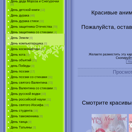
День деда Мороза и Снегурочки
[0]
День детской книги
[12]
Красивые аним
День дурака
[46]
День дурака стихи
[11]
Пожалуйста, остав
День защитника Отечества
[70]
День защитника со стихами
[4]
День Земли
[0]
День компьютерщика
[0]
День космонавтики
[14]
Желаете разместить эту карт
День кота
[3]
Скопируйт
День объятий
[21]
день Победы
[0]
Просмо
День поэзии
[17]
День поэзии со стихами
[11]
День святого Валентина
[72]
День Валентина со стихами
[5]
День русской водки
[10]
День российской науки
[11]
Смотрите красивы
День святого Иосифа
[16]
День студента
[16]
День таможенника
[0]
День танца
[0]
День Татьяны
[3]