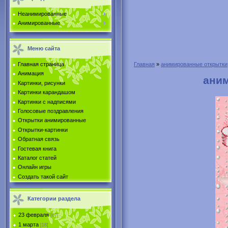
Неанимированные
Анимированные
Меню сайта
Главная страница
Главная
»
анимированные открытки
Анимация
аним
Картинки, рисунки
Картинки карандашом
Картинки с надписями
Голосовые поздравления
Открытки анимированные
Открытки-картинки
Обратная связь
Гостевая книга
Каталог статей
Онлайн игры
Создать такой сайт
Категории раздела
23 февраля
[67]
1 марта
[18]