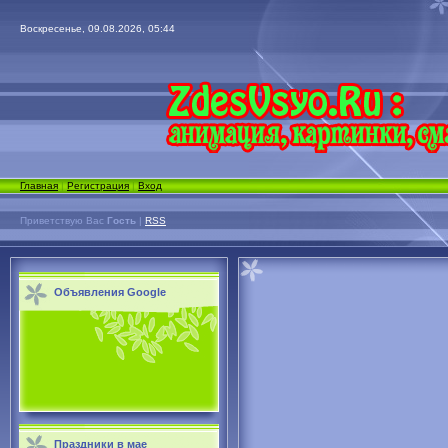
Воскресенье, 09.08.2026, 05:44
Главная
|
Регистрация
|
Вход
Приветствую Вас
Гость
|
RSS
Объявления Google
Праздники в мае