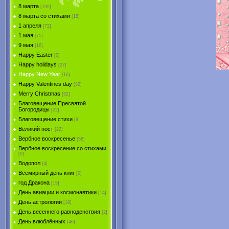
8 марта
[109]
8 марта со стихами
[16]
1 апреля
[72]
1 мая
[75]
9 мая
[16]
Happy Easter
[0]
Happy holidays
[27]
Happy New Year
[16]
Happy Valentines day
[32]
Merry Christmas
[52]
Благовещение Пресвятой
Богородицы
[22]
Благовещение стихи
[8]
Великий пост
[22]
Вербное воскресенье
[58]
Вербное воскресение со стихами
[0]
Водопол
[4]
Всемирный день книг
[0]
год Дракона
[15]
День авиации и космонавтики
[14]
День астрологии
[18]
День весеннего равноденствия
[2]
День влюблённых
[46]