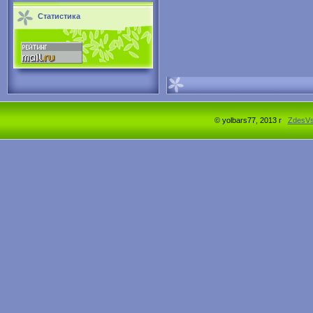
Статистика
© yolbars77, 2013 г
ZdesV