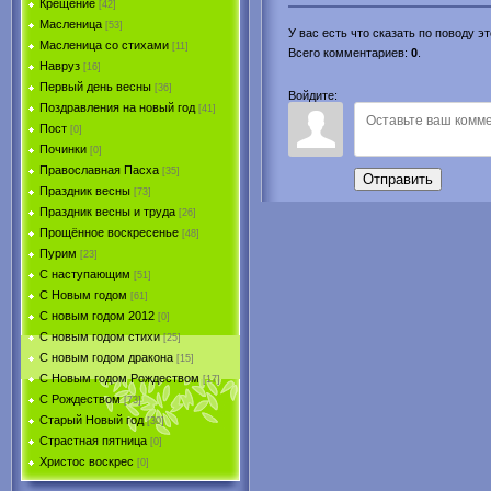
Крещение
[42]
Масленица
[53]
У вас есть что сказать по поводу 
Масленица со стихами
[11]
Всего комментариев
:
0
.
Навруз
[16]
Первый день весны
[36]
Войдите:
Поздравления на новый год
[41]
Пост
[0]
Починки
[0]
Православная Пасха
[35]
Отправить
Праздник весны
[73]
Праздник весны и труда
[26]
Прощённое воскресенье
[48]
Пурим
[23]
C наступающим
[51]
С Новым годом
[61]
С новым годом 2012
[0]
С новым годом стихи
[25]
С новым годом дракона
[15]
C Новым годом Рождеством
[17]
С Рождеством
[73]
Старый Новый год
[30]
Страстная пятница
[0]
Христоc воскрес
[0]