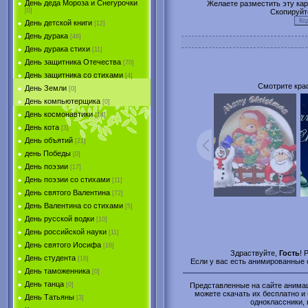
День деда Мороза и Снегурочки
Желаете разместить эту карт
[0]
Скопируйт
День детской книги
[12]
День дурака
[46]
День дурака стихи
[11]
День защитника Отечества
[70]
День защитника со стихами
[4]
Смотрите крас
День Земли
[0]
День компьютерщика
[0]
День космонавтики
[14]
День кота
[3]
День объятий
[21]
день Победы
[0]
День поэзии
[17]
День поэзии со стихами
[11]
День святого Валентина
[72]
День Валентина со стихами
[5]
День русской водки
[10]
День российской науки
[11]
День святого Иосифа
[16]
Здраствуйте,
Гость
! 
День студента
[16]
Если у вас есть анимированные 
День таможенника
[0]
День танца
Представленные на сайте анимаци
[0]
можете скачать их бесплатно и 
День Татьяны
[3]
одноклассники, 