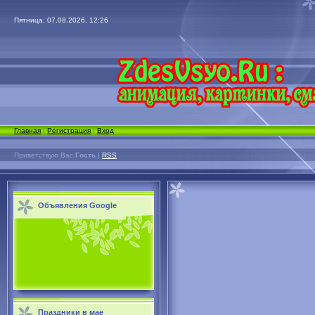
Пятница, 07.08.2026, 12:26
Главная
|
Регистрация
|
Вход
Приветствую Вас
Гость
|
RSS
Объявления Google
Праздники в мае