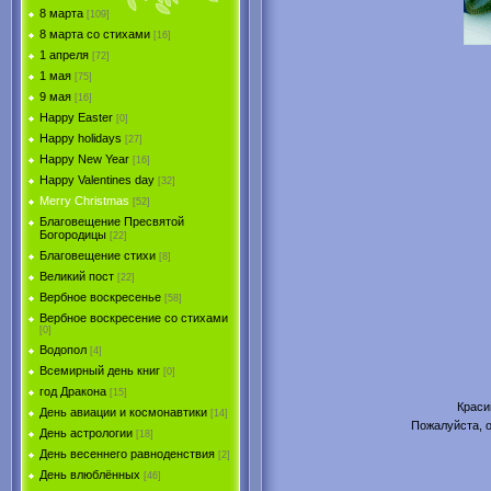
8 марта
[109]
8 марта со стихами
[16]
1 апреля
[72]
1 мая
[75]
9 мая
[16]
Happy Easter
[0]
Happy holidays
[27]
Happy New Year
[16]
Happy Valentines day
[32]
Merry Christmas
[52]
Благовещение Пресвятой
Богородицы
[22]
Благовещение стихи
[8]
Великий пост
[22]
Вербное воскресенье
[58]
Вербное воскресение со стихами
[0]
Водопол
[4]
Всемирный день книг
[0]
год Дракона
[15]
Краси
День авиации и космонавтики
[14]
Пожалуйста, о
День астрологии
[18]
День весеннего равноденствия
[2]
День влюблённых
[46]