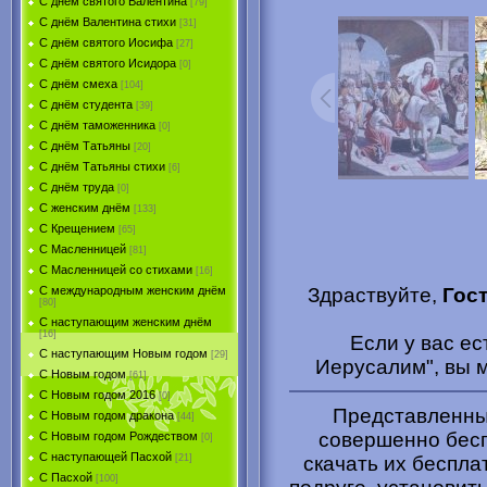
С днём святого Валентина
[79]
С днём Валентина стихи
[31]
С днём святого Иосифа
[27]
С днём святого Исидора
[0]
С днём смеха
[104]
С днём студента
[39]
С днём таможенника
[0]
С днём Татьяны
[20]
С днём Татьяны стихи
[6]
С днём труда
[0]
С женским днём
[133]
С Крещением
[65]
С Масленницей
[81]
С Масленницей со стихами
[16]
Здраствуйте,
Гос
С международным женским днём
[80]
С наступающим женским днём
[16]
Если у вас ес
С наступающим Новым годом
[29]
Иерусалим", вы 
С Новым годом
[61]
С Новым годом 2016
[0]
Представленные
С Новым годом дракона
[44]
совершенно бесп
С Новым годом Рождеством
[0]
С наступающей Пасхой
скачать их беспла
[21]
С Пасхой
[100]