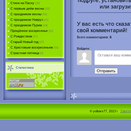
подруге, установить
Стихи на Пасху
[26]
или загрузи
С первым днём весны
[52]
С праздником весны
[63]
С праздником Навруз
[41]
У вас есть что сказ
С праздником Пурим
[29]
свой комментарий!
Прощённое воскресенье
[63]
С Рождеством
[27]
Всего комментариев
:
0
.
Старый Новый год
[27]
С Христовым воскресеньем
[54]
Войдите:
Страстная пятница
[0]
Статистика
Отправить
© yolbars77, 2013 г
ZdesV