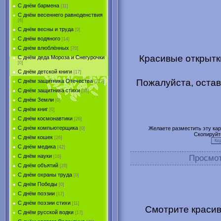
С днём бармена
[11]
С днём весеннего равноденствия
[6]
С днём весны и труда
[0]
С днём водяного
[14]
С днём влюблённых
[70]
Красивые открытк
С днём деда Мороза и Снегурочки
[0]
С днём детской книги
[17]
Пожалуйста, остав
С днём защитника Отечества
[227]
С днём защитника стихи
[35]
С днём Земли
[0]
С днём книг
[0]
С днём космонавтики
[26]
С днём компьютерщика
Желаете разместить эту карт
[0]
Скопируйт
С днём кошек
[26]
С днём медика
[42]
С днём науки
Просмо
[16]
С днём объятий
[28]
С днём охраны труда
[0]
С днём Победы
[0]
С днём поэзии
[17]
С днём поэзии стихи
[11]
Смотрите красив
С днём русской водки
[17]