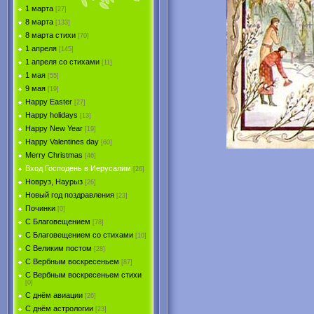
1 марта
[27]
8 марта
[133]
8 марта стихи
[70]
1 апреля
[145]
1 апреля со стихами
[11]
1 мая
[55]
9 мая
[19]
Happy Easter
[27]
Happy holidays
[13]
Happy New Year
[19]
Happy Valentines day
[60]
Merry Christmas
[46]
Вход Господень в Иерусалим
[26]
Новруз, Наурыз
[26]
Новый год поздравления
[23]
Починки
[0]
С Благовещением
[78]
С Благовещением со стихами
[10]
С Великим постом
[28]
С Вербным воскресеньем
[87]
С Вербным воскресеньем стихи
[0]
С днём авиации
[26]
С днём астрологии
[23]