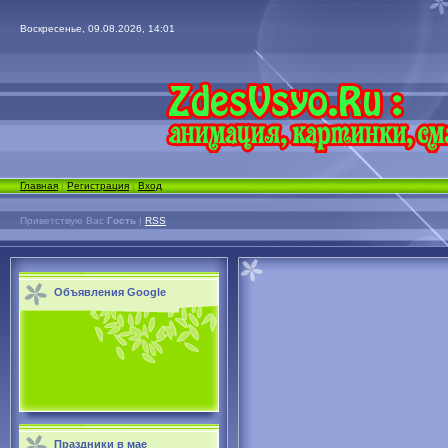
Воскресенье, 09.08.2026, 14:01
Главная
|
Регистрация
|
Вход
Приветствую Вас
Гость
|
RSS
Объявления Google
Праздники в мае