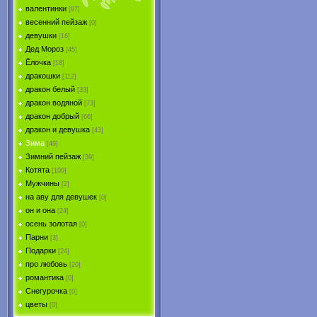
валентинки
[97]
весенний пейзаж
[0]
девушки
[16]
Дед Мороз
[45]
Ёлочка
[18]
дракошки
[112]
дракон белый
[33]
дракон водяной
[73]
дракон добрый
[66]
дракон и девушка
[43]
Зима
[49]
Зимний пейзаж
[39]
Котята
[100]
Мужчины
[2]
на аву для девушек
[0]
он и она
[24]
осень золотая
[0]
Парни
[3]
Подарки
[24]
про любовь
[20]
романтика
[0]
Снегурочка
[0]
цветы
[0]