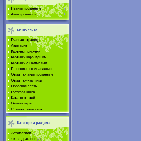
Неанимированные
Анимированные
Меню сайта
Главная страница
Анимация
Картинки, рисунки
Картинки карандашом
Картинки с надписями
Голосовые поздравления
Открытки анимированные
Открытки-картинки
Обратная связь
Гостевая книга
Каталог статей
Онлайн игры
Создать такой сайт
Категории раздела
Автомобили
[2]
битва драконов
[21]