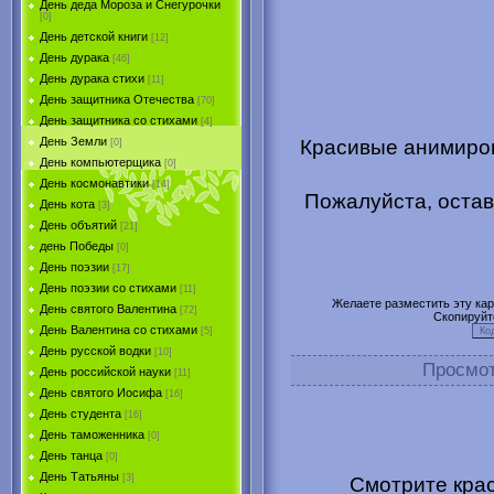
День деда Мороза и Снегурочки
[0]
День детской книги
[12]
День дурака
[46]
День дурака стихи
[11]
День защитника Отечества
[70]
День защитника со стихами
[4]
День Земли
Красивые анимиров
[0]
День компьютерщика
[0]
День космонавтики
[14]
Пожалуйста, остав
День кота
[3]
День объятий
[21]
день Победы
[0]
День поэзии
[17]
День поэзии со стихами
[11]
Желаете разместить эту карт
День святого Валентина
[72]
Скопируйт
День Валентина со стихами
[5]
День русской водки
[10]
Просмо
День российской науки
[11]
День святого Иосифа
[16]
День студента
[16]
День таможенника
[0]
День танца
[0]
День Татьяны
[3]
Смотрите крас