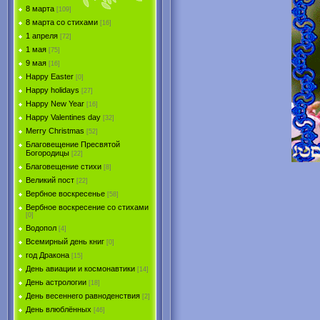
8 марта
[109]
8 марта со стихами
[16]
1 апреля
[72]
1 мая
[75]
9 мая
[16]
Happy Easter
[0]
Happy holidays
[27]
Happy New Year
[16]
Happy Valentines day
[32]
Merry Christmas
[52]
Благовещение Пресвятой
Богородицы
[22]
Благовещение стихи
[8]
Великий пост
[22]
Вербное воскресенье
[58]
Вербное воскресение со стихами
[0]
Водопол
[4]
Всемирный день книг
[0]
год Дракона
[15]
День авиации и космонавтики
[14]
День астрологии
[18]
День весеннего равноденствия
[2]
День влюблённых
[46]