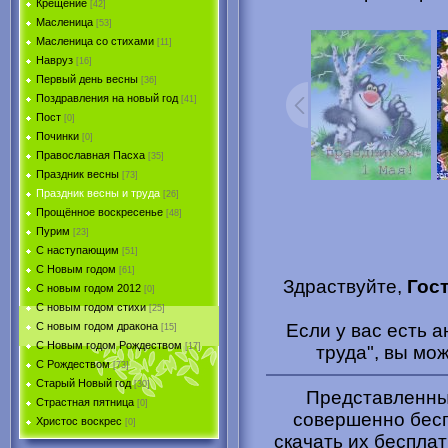
Крещение
[42]
Масленица
[53]
Масленица со стихами
[11]
Навруз
[16]
Первый день весны
[36]
Поздравления на новый год
[41]
Пост
[0]
Починки
[0]
Православная Пасха
[35]
Праздник весны
[73]
Праздник весны и труда
[26]
Прощённое воскресенье
[48]
Пурим
[23]
C наступающим
[51]
С Новым годом
[61]
Здраствуйте,
Гос
С новым годом 2012
[0]
С новым годом стихи
[25]
Если у вас есть 
С новым годом дракона
[15]
C Новым годом Рождеством
[17]
труда", вы мо
С Рождеством
[73]
Старый Новый год
[30]
Представленные
Страстная пятница
[0]
совершенно бесп
Христоc воскрес
[0]
скачать их беспла