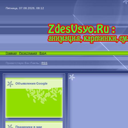
Пятница, 07.08.2026, 08:12
Главная
|
Регистрация
|
Вход
Приветствую Вас
Гость
|
RSS
Объявления Google
Праздники в мае