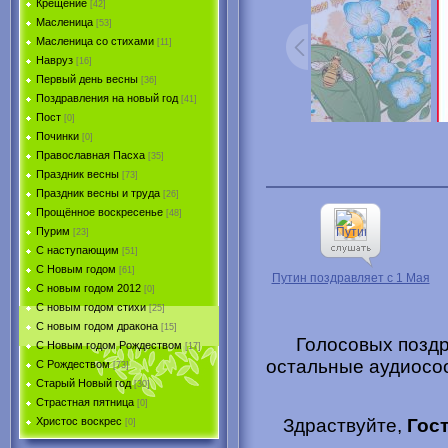
Крещение
[42]
Масленица
[53]
Масленица со стихами
[11]
Навруз
[16]
Первый день весны
[36]
Поздравления на новый год
[41]
Пост
[0]
Починки
[0]
Православная Пасха
[35]
Праздник весны
[73]
Праздник весны и труда
[26]
Прощённое воскресенье
[48]
Пурим
[23]
C наступающим
[51]
С Новым годом
[61]
Путин поздравляет с 1 Мая
С новым годом 2012
[0]
С новым годом стихи
[25]
С новым годом дракона
[15]
Голосовых поздр
C Новым годом Рождеством
[17]
остальные аудиосо
С Рождеством
[73]
Старый Новый год
[30]
Страстная пятница
[0]
Здраствуйте,
Гос
Христоc воскрес
[0]