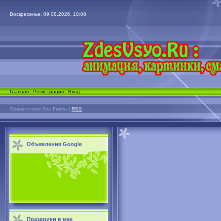
Воскресенье, 09.08.2026, 10:08
Главная
|
Регистрация
|
Вход
Приветствую Вас
Гость
|
RSS
Объявления Google
Праздники в мае