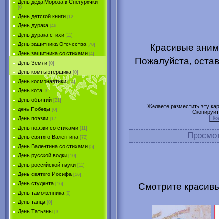
День деда Мороза и Снегурочки
[0]
День детской книги
[12]
День дурака
[46]
День дурака стихи
[11]
День защитника Отечества
[70]
Красивые аними
День защитника со стихами
[4]
Пожалуйста, остав
День Земли
[0]
День компьютерщика
[0]
День космонавтики
[14]
День кота
[3]
День объятий
[21]
Желаете разместить эту карт
день Победы
[0]
Скопируйт
День поэзии
[17]
День поэзии со стихами
[11]
Просмо
День святого Валентина
[72]
День Валентина со стихами
[5]
День русской водки
[10]
День российской науки
[11]
День святого Иосифа
[16]
День студента
Смотрите красивы
[16]
День таможенника
[0]
День танца
[0]
День Татьяны
[3]