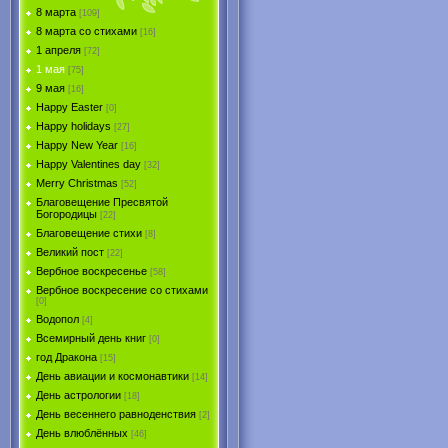
8 марта
[109]
8 марта со стихами
[16]
1 апреля
[72]
1 мая
[75]
9 мая
[16]
Happy Easter
[0]
Happy holidays
[27]
Happy New Year
[16]
Happy Valentines day
[32]
Merry Christmas
[52]
Благовещение Пресвятой
Богородицы
[22]
Благовещение стихи
[8]
Великий пост
[22]
Вербное воскресенье
[58]
Вербное воскресение со стихами
[0]
Водопол
[4]
Всемирный день книг
[0]
год Дракона
[15]
День авиации и космонавтики
[14]
День астрологии
[18]
День весеннего равноденствия
[2]
День влюблённых
[46]