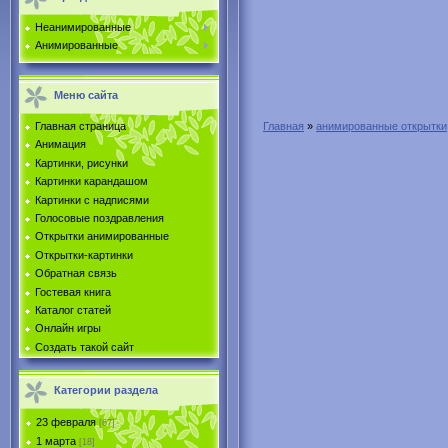
Неанимированные
Анимированные
Меню сайта
Главная страница
Главная
»
анимированные открытки
Анимация
Картинки, рисунки
Картинки карандашом
Картинки с надписями
Голосовые поздравления
Открытки анимированные
Открытки-картинки
Обратная связь
Гостевая книга
Каталог статей
Онлайн игры
Создать такой сайт
Категории раздела
23 февраля
[67]
1 марта
[18]