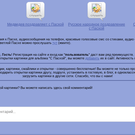
Медведев поздравляет с Пасхой
Русское народное поздравление
с Пасхой
ия к Пасхе, аудиосообщения на телефон, красивые голосовые смс со стихами, аудио 
 светлой Пасхе можно прослушать
тут
(жмите).
е,
Гость
! Регистрация на сайте и вход как "
пользователь
" даст вам ряд преимуществ.
 открытки картинки для альбома "С Пасхой", вы можете
добавить
их в сайт. Активность
и, картинки, смайлики и открытки - совершенно бесплатные! Вы можете не только про
подарить открытки картинки другу, подруге, установить в гостевую, в блог, в одноклассн
загрузить картинки в другие сети. Спасибо, что вы с нами!
этой картинки? Вы можете написать здесь свой комментарий!