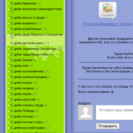
С днём бармена
[11]
С днём весеннего равноденствия
[6]
С днём весны и труда
[0]
С днём водяного
[14]
Путин поздравляет с Пасхой
С днём влюблённых
[70]
С днём деда Мороза и Снегурочки
[0]
Другие голосовые поздравлен
знаменитостей, sms со стихами к
С днём детской книги
[17]
С днём защитника Отечества
[227]
Здраствуйт
С днём защитника стихи
[35]
Если у вас есть
С днём Земли
[0]
С днём книг
[0]
Представленные на сайте анимаци
бесплатно и без регистрации, 
С днём космонавтики
[26]
С днём компьютерщика
[0]
С днём кошек
[26]
У вас есть что сказать по поводу 
С днём медика
[42]
Всего комментариев
:
0
.
С днём науки
[16]
С днём объятий
[28]
Войдите:
С днём охраны труда
[0]
С днём Победы
[0]
С днём поэзии
[17]
С днём поэзии стихи
[11]
Отправить
С днём русской водки
[17]