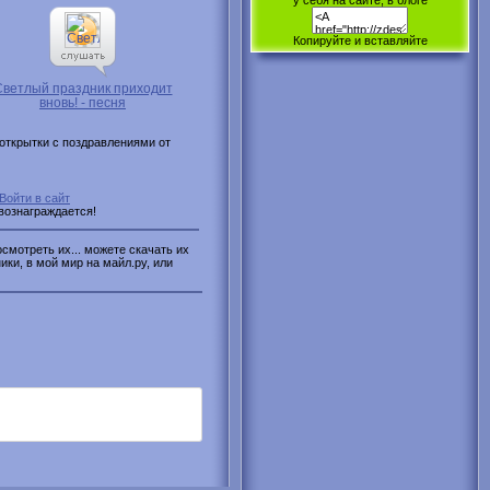
у себя на сайте, в блоге
Копируйте и вставляйте
Светлый праздник приходит
вновь! - песня
открытки с поздравлениями от
Войти в сайт
 вознаграждается!
смотреть их... можете скачать их
ики, в мой мир на майл.ру, или