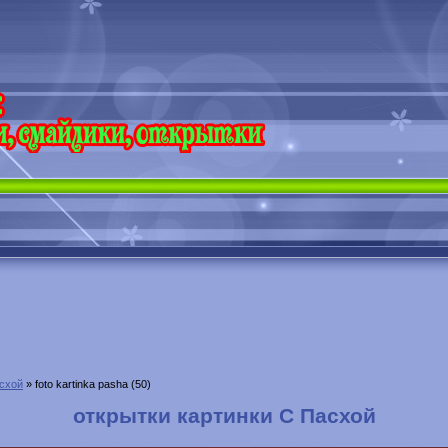
схой
» foto kartinka pasha (50)
открытки картинки С Пасхой