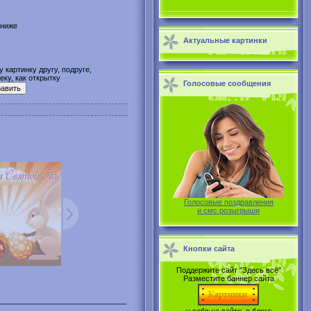
 ниже
Актуальные картинки
 картинку другу, подруге,
ку, как открытку
Голосовые сообщения
Голосовые поздравления
и смс розыгрыши
Кнопки сайта
Поддержите сайт "Здесь всё"
Разместите баннер сайта