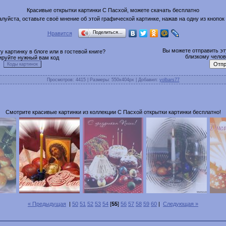
Красивые открытки картинки С Пасхой, можете скачать бесплатно
луйста, оставьте своё мнение об этой графической картинке, нажав на одну из кнопок
Поделиться…
Нравится
Вы можете отправить эту
 картинку в блоге или в гостевой книге?
близкому челове
ируйте нужный вам код
Просмотров
: 4415 |
Размеры
: 550x404px |
Добавил
:
yolbars77
Смотрите красивые картинки из коллекции С Пасхой открытки картинки бесплатно!
« Предыдущая
|
50
51
52
53
54
[
55
]
56
57
58
59
60
|
Следующая »