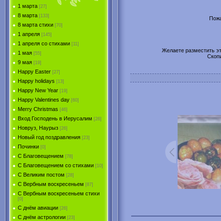
1 марта
[27]
8 марта
[133]
Пожа
8 марта стихи
[70]
1 апреля
[145]
1 апреля со стихами
[11]
Желаете разместить эту
1 мая
[55]
Скоп
9 мая
[19]
Happy Easter
[27]
Happy holidays
[13]
Happy New Year
[19]
Happy Valentines day
[60]
Merry Christmas
[46]
Вход Господень в Иерусалим
[26]
Новруз, Наурыз
[26]
Новый год поздравления
[23]
Починки
[0]
С Благовещением
[78]
С Благовещением со стихами
[10]
С Великим постом
[28]
С Вербным воскресеньем
[87]
С Вербным воскресеньем стихи
[0]
С днём авиации
[26]
С днём астрологии
[23]