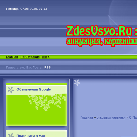
Пятница, 07.08.2026, 07:13
Главная
|
Регистрация
|
Вход
Приветствую Вас
Гость
|
RSS
Объявления Google
Главная
»
открытки картинки
»
С Па
Праздники в мае