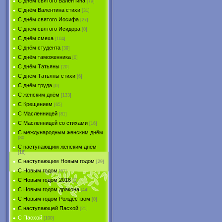
С днём святого Валентина
[79]
С днём Валентина стихи
[31]
С днём святого Иосифа
[27]
С днём святого Исидора
[0]
С днём смеха
[104]
С днём студента
[39]
С днём таможенника
[0]
С днём Татьяны
[20]
С днём Татьяны стихи
[6]
С днём труда
[0]
С женским днём
[133]
С Крещением
[65]
С Масленницей
[81]
С Масленницей со стихами
[16]
С международным женским днём
[80]
С наступающим женским днём
[16]
С наступающим Новым годом
[29]
С Новым годом
[61]
С Новым годом 2016
[0]
С Новым годом дракона
[44]
С Новым годом Рождеством
[0]
С наступающей Пасхой
[21]
С Пасхой
[100]