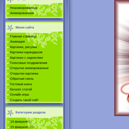
Неанимированные
Анимированные
Меню сайта
Главная страница
Анимация
Картинки, рисунки
Картинки карандашом
Картинки с надписями
Голосовые поздравления
Открытки анимированные
Открытки-картинки
Обратная связь
Гостевая книга
Каталог статей
Онлайн игры
Создать такой сайт
Категории раздела
14 февраля
[0]
23 февраля
[304]