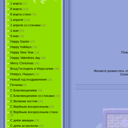
1 марта
[27]
8 марта
[133]
8 марта стихи
[70]
1 апреля
[145]
1 апреля со стихами
[11]
1 мая
[55]
9 мая
[19]
Happy Easter
[27]
Happy holidays
[13]
Пожа
Happy New Year
[19]
Happy Valentines day
[60]
Merry Christmas
[46]
Вход Господень в Иерусалим
[26]
Желаете разместить эту
Новруз, Наурыз
Скоп
[26]
Новый год поздравления
[23]
Починки
[0]
С Благовещением
[78]
С Благовещением со стихами
[10]
С Великим постом
[28]
С Вербным воскресеньем
[87]
С Вербным воскресеньем стихи
[0]
С днём авиации
[26]
С днём астрологии
[23]