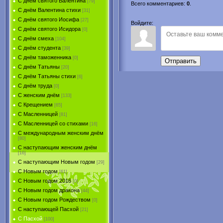
С днём святого Валентина
[79]
Всего комментариев
:
0
.
С днём Валентина стихи
[31]
С днём святого Иосифа
[27]
Войдите:
С днём святого Исидора
[0]
С днём смеха
[104]
С днём студента
[39]
С днём таможенника
[0]
Отправить
С днём Татьяны
[20]
С днём Татьяны стихи
[6]
С днём труда
[0]
С женским днём
[133]
С Крещением
[65]
С Масленницей
[81]
С Масленницей со стихами
[16]
С международным женским днём
[80]
С наступающим женским днём
[16]
С наступающим Новым годом
[29]
С Новым годом
[61]
С Новым годом 2016
[0]
С Новым годом дракона
[44]
С Новым годом Рождеством
[0]
С наступающей Пасхой
[21]
С Пасхой
[100]