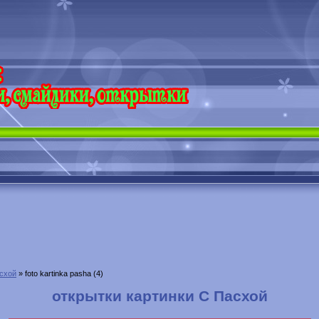
схой
» foto kartinka pasha (4)
открытки картинки С Пасхой