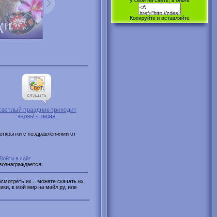
у себя на сайте, в блоге
Копируйте и вставляйте
Светлый праздник приходит
вновь! - песня
открытки с поздравлениями от
Войти в сайт
 вознаграждается!
смотреть их... можете скачать их
ики, в мой мир на майл.ру, или