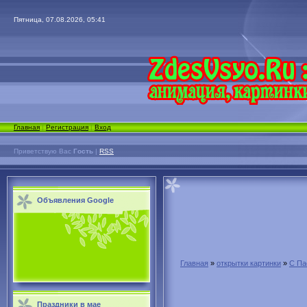
Пятница, 07.08.2026, 05:41
Главная
|
Регистрация
|
Вход
Приветствую Вас
Гость
|
RSS
Объявления Google
Главная
»
открытки картинки
»
С Па
Праздники в мае