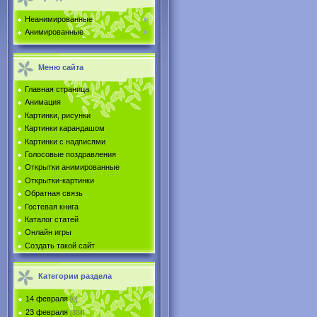
Неанимированные
Анимированные
Меню сайта
Главная страница
Анимация
Картинки, рисунки
Картинки карандашом
Картинки с надписями
Голосовые поздравления
Открытки анимированные
Открытки-картинки
Обратная связь
Гостевая книга
Каталог статей
Онлайн игры
Создать такой сайт
Категории раздела
14 февраля
[0]
23 февраля
[304]