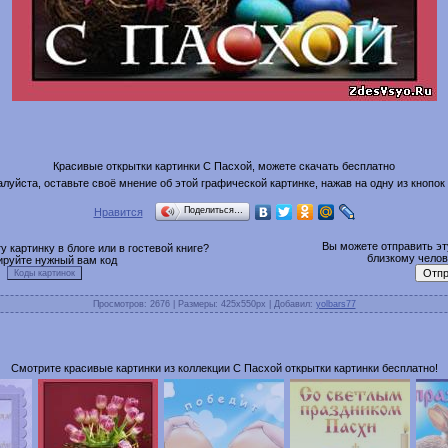
Красивые открытки картинки С Пасхой, можете скачать бесплатно
луйста, оставьте своё мнение об этой графической картинке, нажав на одну из кнопок
Поделиться…
Нравится
Вы можете отправить эту
 картинку в блоге или в гостевой книге?
близкому челове
ируйте нужный вам код
Просмотров
: 2676 |
Размеры
: 425x550px |
Добавил
:
yolbars77
Смотрите красивые картинки из коллекции С Пасхой открытки картинки бесплатно!