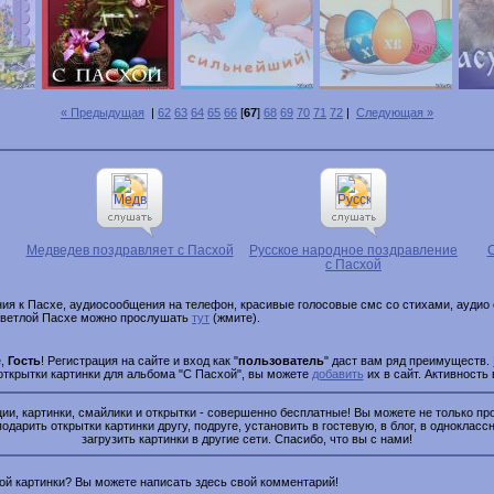
« Предыдущая
|
62
63
64
65
66
[
67
]
68
69
70
71
72
|
Следующая »
Медведев поздравляет с Пасхой
Русское народное поздравление
с Пасхой
ия к Пасхе, аудиосообщения на телефон, красивые голосовые смс со стихами, аудио 
 светлой Пасхе можно прослушать
тут
(жмите).
е,
Гость
! Регистрация на сайте и вход как "
пользователь
" даст вам ряд преимуществ.
 открытки картинки для альбома "С Пасхой", вы можете
добавить
их в сайт. Активность
и, картинки, смайлики и открытки - совершенно бесплатные! Вы можете не только про
подарить открытки картинки другу, подруге, установить в гостевую, в блог, в одноклассн
загрузить картинки в другие сети. Спасибо, что вы с нами!
этой картинки? Вы можете написать здесь свой комментарий!