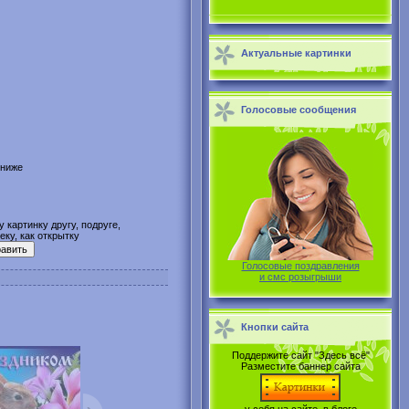
Актуальные картинки
Голосовые сообщения
 ниже
 картинку другу, подруге,
ку, как открытку
Голосовые поздравления
и смс розыгрыши
Кнопки сайта
Поддержите сайт "Здесь всё"
Разместите баннер сайта