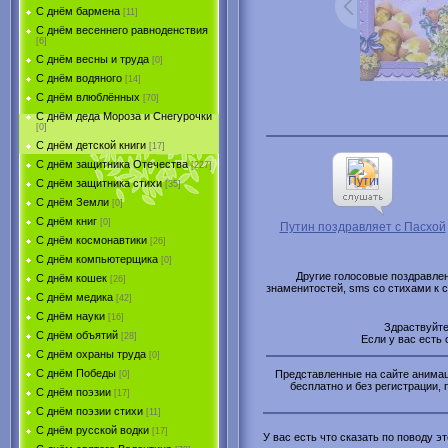
С днём бармена
[11]
С днём весеннего равноденствия
[6]
С днём весны и труда
[0]
С днём водяного
[14]
С днём влюблённых
[70]
С днём деда Мороза и Снегурочки
[0]
С днём детской книги
[17]
С днём защитника Отечества
[227]
С днём защитника стихи
[35]
С днём Земли
[0]
С днём книг
[0]
Путин поздравляет с Пасхой
С днём космонавтики
[26]
С днём компьютерщика
[0]
Другие голосовые поздравлен
С днём кошек
[26]
знаменитостей, sms со стихами к
С днём медика
[42]
С днём науки
[16]
Здраствуйт
С днём объятий
[28]
Если у вас есть
С днём охраны труда
[0]
С днём Победы
Представленные на сайте анимаци
[0]
бесплатно и без регистрации, 
С днём поэзии
[17]
С днём поэзии стихи
[11]
С днём русской водки
[17]
У вас есть что сказать по поводу 