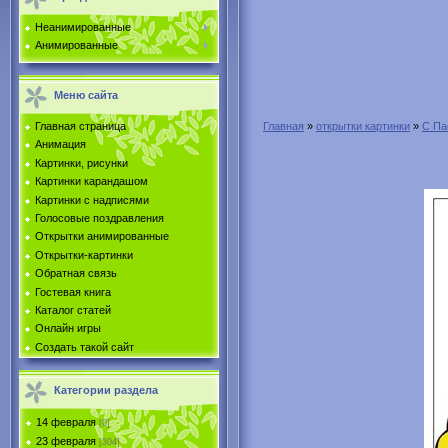
Неанимированные
Анимированные
Меню сайта
Главная страница
Главная
»
открытки картинки
»
С Па
Анимация
Картинки, рисунки
Картинки карандашом
Картинки с надписями
Голосовые поздравления
Открытки анимированные
Открытки-картинки
Обратная связь
Гостевая книга
Каталог статей
Онлайн игры
Создать такой сайт
Категории раздела
14 февраля
[0]
23 февраля
[304]