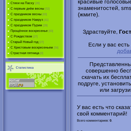
красивые голосовые
Стихи на Пасху
[26]
знаменитостей, sms
С первым днём весны
[52]
(жмите).
С праздником весны
[63]
С праздником Навруз
[41]
С праздником Пурим
[29]
Здраствуйте,
Гос
Прощённое воскресенье
[63]
С Рождеством
[27]
Старый Новый год
[27]
Если у вас есть
С Христовым воскресеньем
[54]
доба
Страстная пятница
[0]
Представленные
Статистика
совершенно бесп
скачать их беспла
подруге, установить
или загрузи
У вас есть что сказ
свой комментарий!
Всего комментариев
:
0
.