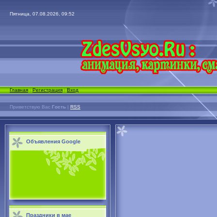
Пятница, 07.08.2026, 09:52
Главная
|
Регистрация
|
Вход
Приветствую Вас
Гость
|
RSS
Объявления Google
Праздники в мае