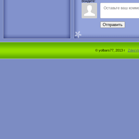
Войдите:
Отправить
© yolbars77, 2013 г
ZdesV