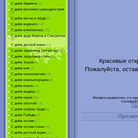
С днём бармена
[11]
С днём весеннего равноденствия
[6]
С днём весны и труда
[0]
С днём водяного
[14]
С днём влюблённых
[70]
С днём деда Мороза и Снегурочки
[0]
С днём детской книги
[17]
С днём защитника Отечества
[227]
С днём защитника стихи
[35]
Красивые отк
С днём Земли
[0]
Пожалуйста, остав
С днём книг
[0]
С днём космонавтики
[26]
С днём компьютерщика
[0]
С днём кошек
[26]
С днём медика
[42]
С днём науки
Желаете разместить эту карт
[16]
Скопируйт
С днём объятий
[28]
С днём охраны труда
[0]
С днём Победы
Просмо
[0]
С днём поэзии
[17]
С днём поэзии стихи
[11]
С днём русской водки
[17]