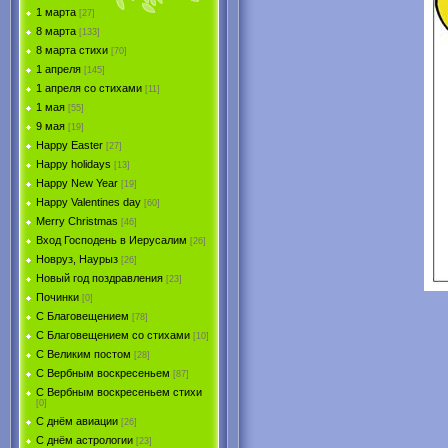
1 марта
[27]
8 марта
[133]
8 марта стихи
[70]
1 апреля
[145]
1 апреля со стихами
[11]
1 мая
[55]
9 мая
[19]
Happy Easter
[27]
Happy holidays
[13]
Happy New Year
[19]
Happy Valentines day
[60]
Merry Christmas
[46]
Вход Господень в Иерусалим
[26]
Новруз, Наурыз
[26]
Новый год поздравления
[23]
Починки
[0]
С Благовещением
[78]
С Благовещением со стихами
[10]
С Великим постом
[28]
С Вербным воскресеньем
[87]
С Вербным воскресеньем стихи
[0]
С днём авиации
[26]
С днём астрологии
[23]