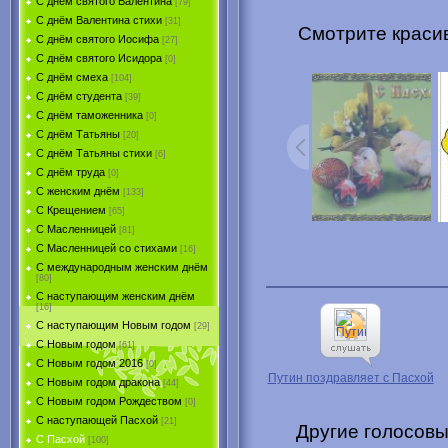
С днём святого Валентина
[79]
С днём Валентина стихи
[31]
Смотрите красив
С днём святого Иосифа
[27]
С днём святого Исидора
[0]
С днём смеха
[104]
С днём студента
[39]
С днём таможенника
[0]
С днём Татьяны
[20]
С днём Татьяны стихи
[6]
С днём труда
[0]
С женским днём
[133]
С Крещением
[65]
С Масленницей
[81]
С Масленницей со стихами
[16]
С международным женским днём
[80]
С наступающим женским днём
[16]
С наступающим Новым годом
[29]
С Новым годом
[61]
С Новым годом 2016
[0]
Путин поздравляет с Пасхой
С Новым годом дракона
[44]
С Новым годом Рождеством
[0]
С наступающей Пасхой
[21]
Другие голосовы
С Пасхой
[100]