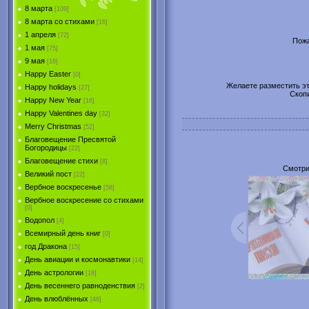
8 марта
[109]
8 марта со стихами
[16]
1 апреля
[72]
Пожа
1 мая
[75]
9 мая
[16]
Happy Easter
[0]
Желаете разместить эту
Happy holidays
[27]
Скоп
Happy New Year
[16]
Happy Valentines day
[32]
Merry Christmas
[52]
Благовещение Пресвятой
Богородицы
[22]
Благовещение стихи
[8]
Смотри
Великий пост
[22]
Вербное воскресенье
[58]
Вербное воскресение со стихами
[0]
Водопол
[4]
Всемирный день книг
[0]
год Дракона
[15]
День авиации и космонавтики
[14]
День астрологии
[18]
День весеннего равноденствия
[2]
День влюблённых
[46]