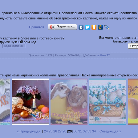
Красивые анимированные открытки Православная Пасха, можете скачать бесплатно
луйста, оставьте своё мнение об этой графической картинке, нажав на одну из кнопок
Поделиться…
Нравится
Вы можете отправить эту
 картинку в блоге или в гостевой книге?
близкому челове
ируйте нужный вам код
Просмотров
: 1922 |
Размеры
: 550x426px |
Добавил
:
yolbars77
те красивые картинки из коллекции Православная Пасха анимированные открытки бес
« Предыдущая
|
24
25
26
27
28
[
29
]
30
31
32
33
34
|
Следующая »