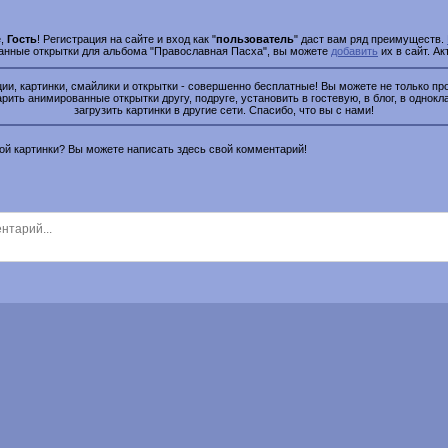
е,
Гость
! Регистрация на сайте и вход как "
пользователь
" даст вам ряд преимуществ.
ванные открытки для альбома "Православная Пасха", вы можете
добавить
их в сайт. А
и, картинки, смайлики и открытки - совершенно бесплатные! Вы можете не только про
рить анимированные открытки другу, подруге, установить в гостевую, в блог, в однокл
загрузить картинки в другие сети. Спасибо, что вы с нами!
этой картинки? Вы можете написать здесь свой комментарий!