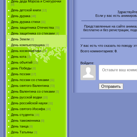
День деда Мороза и Снегурочки
[0]
День детской книги
[12]
Здраствуйт
Если у вас есть анимиро
День дурака
[46]
День дурака стихи
[11]
Представленные на сайте анимаци
День защитника Отечества
[70]
бесплатно и без регистрации, пода
День защитника со стихами
[4]
День Земли
[0]
День компьютерщика
[0]
У вас есть что сказать по поводу 
День космонавтики
Всего комментариев
:
0
.
[14]
День кота
[3]
День объятий
[21]
Войдите:
день Победы
[0]
День поэзии
[17]
День поэзии со стихами
[11]
День святого Валентина
Отправить
[72]
День Валентина со стихами
[5]
День русской водки
[10]
День российской науки
[11]
День святого Иосифа
[16]
День студента
[16]
День таможенника
[0]
День танца
[0]
День Татьяны
[3]