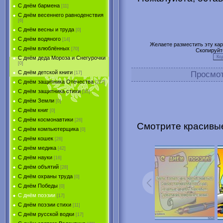
С днём бармена
[11]
С днём весеннего равноденствия
[6]
С днём весны и труда
[0]
С днём водяного
[14]
Желаете разместить эту карт
С днём влюблённых
[70]
Скопируйт
С днём деда Мороза и Снегурочки
[0]
С днём детской книги
Просмо
[17]
С днём защитника Отечества
[227]
С днём защитника стихи
[35]
С днём Земли
[0]
С днём книг
[0]
С днём космонавтики
[26]
Смотрите красивые
С днём компьютерщика
[0]
С днём кошек
[26]
С днём медика
[42]
С днём науки
[16]
С днём объятий
[28]
С днём охраны труда
[0]
С днём Победы
[0]
С днём поэзии
[17]
С днём поэзии стихи
[11]
С днём русской водки
[17]