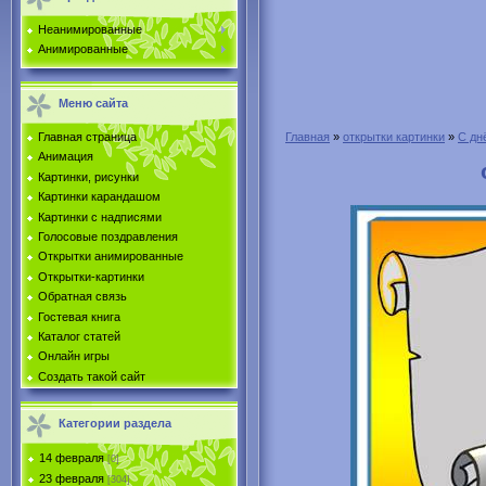
Неанимированные
Анимированные
Меню сайта
Главная страница
Главная
»
открытки картинки
»
С дн
Анимация
Картинки, рисунки
Картинки карандашом
Картинки с надписями
Голосовые поздравления
Открытки анимированные
Открытки-картинки
Обратная связь
Гостевая книга
Каталог статей
Онлайн игры
Создать такой сайт
Категории раздела
14 февраля
[0]
23 февраля
[304]