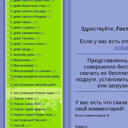
С днём святого Валентина
[79]
С днём Валентина стихи
[31]
С днём святого Иосифа
[27]
С днём святого Исидора
[0]
С днём смеха
[104]
Здраствуйте,
Гос
С днём студента
[39]
С днём таможенника
[0]
С днём Татьяны
[20]
Если у вас есть о
С днём Татьяны стихи
[6]
доба
С днём труда
[0]
С женским днём
[133]
Представленные
С Крещением
[65]
совершенно бесп
С Масленницей
[81]
С Масленницей со стихами
[16]
скачать их беспла
С международным женским днём
подруге, установить
[80]
или загрузи
С наступающим женским днём
[16]
С наступающим Новым годом
[29]
С Новым годом
[61]
У вас есть что сказ
С Новым годом 2016
[0]
свой комментарий!
С Новым годом дракона
[44]
С Новым годом Рождеством
[0]
Всего комментариев
:
0
.
С наступающей Пасхой
[21]
С Пасхой
[100]
Войдите: