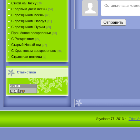
Стихи на Пасху
[26]
С первым днём весны
[52]
С праздником весны
[63]
С праздником Навруз
[41]
Отправить
С праздником Пурим
[29]
Прощённое воскресенье
[63]
С Рождеством
[27]
Старый Новый год
[27]
С Христовым воскресеньем
[54]
Страстная пятница
[0]
Статистика
© yolbars77, 2013 г
ZdesV