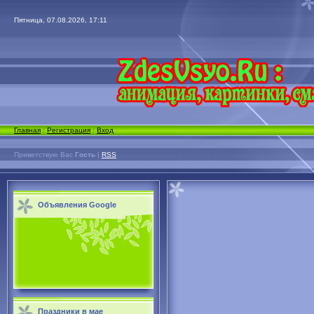
Пятница, 07.08.2026, 17:11
Главная
|
Регистрация
|
Вход
Приветствую Вас
Гость
|
RSS
Объявления Google
Праздники в мае