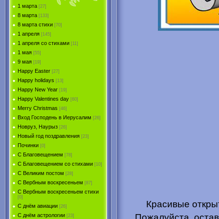
1 марта
[27]
8 марта
[133]
8 марта стихи
[70]
1 апреля
[145]
1 апреля со стихами
[11]
1 мая
[55]
9 мая
[19]
Happy Easter
[27]
Happy holidays
[13]
Happy New Year
[19]
Happy Valentines day
[60]
Merry Christmas
[46]
Вход Господень в Иерусалим
[26]
Новруз, Наурыз
[26]
Новый год поздравления
[23]
Починки
[0]
С Благовещением
[78]
С Благовещением со стихами
[10]
С Великим постом
[28]
С Вербным воскресеньем
[87]
С Вербным воскресеньем стихи
[0]
Красивые открыт
С днём авиации
[26]
Пожалуйста, остав
С днём астрологии
[23]