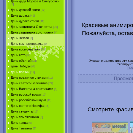
День деда Мороза и Снегурочки
[0]
День детской книги
[12]
День дурака
[46]
День дурака стихи
[11]
Красивые анимиров
День защитника Отечества
[70]
Пожалуйста, остав
День защитника со стихами
[4]
День Земли
[0]
День компьютерщика
[0]
День космонавтики
[14]
День кота
[3]
Желаете разместить эту карт
День объятий
[21]
Скопируйт
день Победы
[0]
День поэзии
[17]
Просмо
День поэзии со стихами
[11]
День святого Валентина
[72]
День Валентина со стихами
[5]
День русской водки
[10]
День российской науки
[11]
День святого Иосифа
[16]
Смотрите красив
День студента
[16]
День таможенника
[0]
День танца
[0]
День Татьяны
[3]