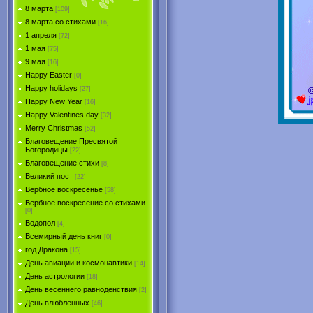
8 марта
[109]
8 марта со стихами
[16]
1 апреля
[72]
1 мая
[75]
9 мая
[16]
Happy Easter
[0]
Happy holidays
[27]
Happy New Year
[16]
Happy Valentines day
[32]
Merry Christmas
[52]
Благовещение Пресвятой
Богородицы
[22]
Благовещение стихи
[8]
Великий пост
[22]
Вербное воскресенье
[58]
Вербное воскресение со стихами
[0]
Водопол
[4]
Всемирный день книг
[0]
год Дракона
[15]
День авиации и космонавтики
[14]
День астрологии
[18]
День весеннего равноденствия
[2]
День влюблённых
[46]