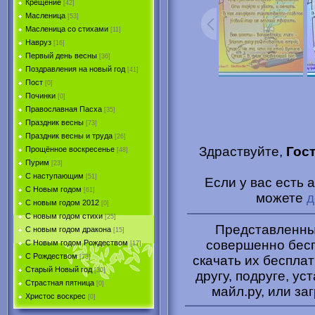
Крещение
[42]
Масленица
[53]
Масленица со стихами
[11]
Навруз
[16]
Первый день весны
[36]
Поздравления на новый год
[41]
Пост
[0]
Починки
[0]
Православная Пасха
[35]
Праздник весны
[73]
Праздник весны и труда
[26]
Здраствуйте,
Гос
Прощённое воскресенье
[48]
Пурим
[23]
C наступающим
[51]
Если у вас есть 
С Новым годом
[61]
можете
д
С новым годом 2012
[0]
С новым годом стихи
[25]
Представленные
С новым годом дракона
[15]
совершенно бесп
C Новым годом Рождеством
[17]
С Рождеством
скачать их беспла
[73]
Старый Новый год
[30]
другу, подруге, ус
Страстная пятница
[0]
майл.ру, или за
Христоc воскрес
[0]