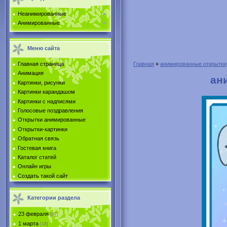
Неанимированные
Анимированные
Меню сайта
Главная страница
Главная
»
анимированные открытки
Анимация
ан
Картинки, рисунки
Картинки карандашом
Картинки с надписями
Голосовые поздравления
Открытки анимированные
Открытки-картинки
Обратная связь
Гостевая книга
Каталог статей
Онлайн игры
Создать такой сайт
Категории раздела
23 февраля
[67]
1 марта
[18]