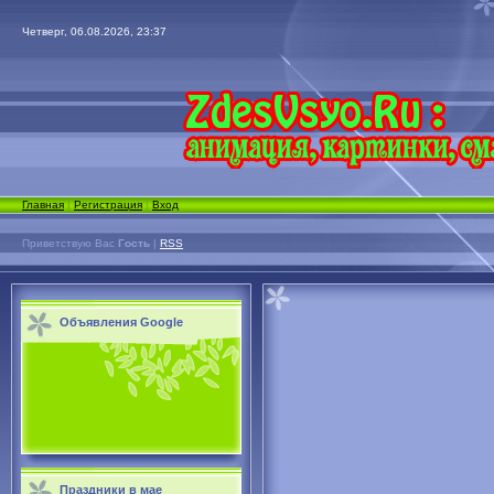
Четверг, 06.08.2026, 23:37
Главная
|
Регистрация
|
Вход
Приветствую Вас
Гость
|
RSS
Объявления Google
Праздники в мае