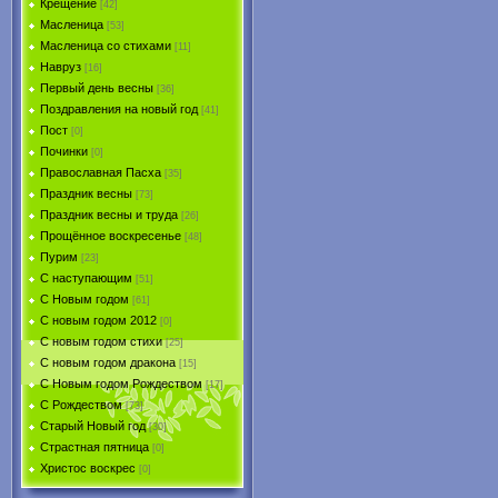
Крещение
[42]
Масленица
[53]
Масленица со стихами
[11]
Навруз
[16]
Первый день весны
[36]
Поздравления на новый год
[41]
Пост
[0]
Починки
[0]
Православная Пасха
[35]
Праздник весны
[73]
Праздник весны и труда
[26]
Прощённое воскресенье
[48]
Пурим
[23]
C наступающим
[51]
С Новым годом
[61]
С новым годом 2012
[0]
С новым годом стихи
[25]
С новым годом дракона
[15]
C Новым годом Рождеством
[17]
С Рождеством
[73]
Старый Новый год
[30]
Страстная пятница
[0]
Христоc воскрес
[0]