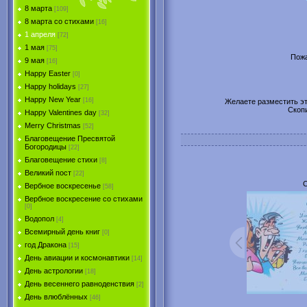
8 марта
[109]
8 марта со стихами
[16]
1 апреля
[72]
1 мая
[75]
Пожа
9 мая
[16]
Happy Easter
[0]
Happy holidays
[27]
Happy New Year
[16]
Желаете разместить эту
Скоп
Happy Valentines day
[32]
Merry Christmas
[52]
Благовещение Пресвятой
Богородицы
[22]
Благовещение стихи
[8]
Великий пост
[22]
С
Вербное воскресенье
[58]
Вербное воскресение со стихами
[0]
Водопол
[4]
Всемирный день книг
[0]
год Дракона
[15]
День авиации и космонавтики
[14]
День астрологии
[18]
День весеннего равноденствия
[2]
День влюблённых
[46]