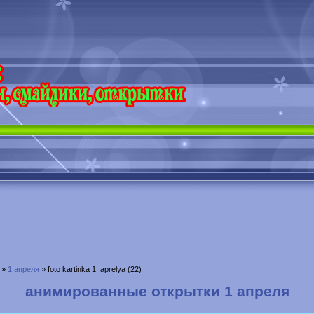
»
1 апреля
» foto kartinka 1_aprelya (22)
анимированные открытки 1 апреля