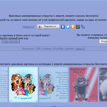
Красивые анимированные открытки 1 апреля, можете скачать бесплатно
луйста, оставьте своё мнение об этой графической картинке, нажав на одну из кнопок
Поделиться…
Нравится
Вы можете отправить эту
 картинку в блоге или в гостевой книге?
близкому челове
ируйте нужный вам код
Просмотров
: 1280 |
Размеры
: 451x450px |
Добавил
:
yolbars77
мотрите красивые картинки из коллекции 1 апреля анимированные открытки бесплатн