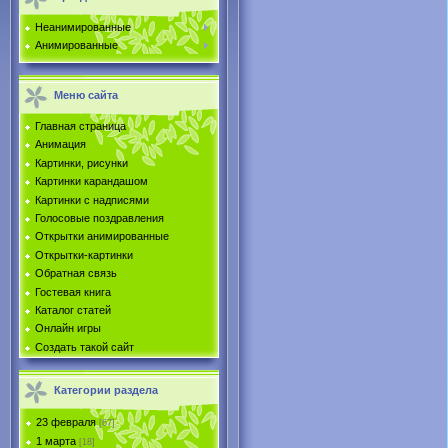
Неанимированные
Анимированные
Меню сайта
Главная страница
Анимация
Картинки, рисунки
Картинки карандашом
Картинки с надписями
Голосовые поздравления
Открытки анимированные
Открытки-картинки
Обратная связь
Гостевая книга
Каталог статей
Онлайн игры
Создать такой сайт
Категории раздела
23 февраля
[67]
1 марта
[18]