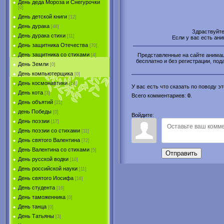
День деда Мороза и Снегурочки
[0]
День детской книги
[12]
День дурака
[46]
Здраствуйт
День дурака стихи
[11]
Если у вас есть ан
День защитника Отечества
[70]
День защитника со стихами
Представленные на сайте анимаци
[4]
бесплатно и без регистрации, пода
День Земли
[0]
День компьютерщика
[0]
День космонавтики
[14]
У вас есть что сказать по поводу 
День кота
[3]
Всего комментариев
:
0
.
День объятий
[21]
день Победы
[0]
Войдите:
День поэзии
[17]
День поэзии со стихами
[11]
День святого Валентина
[72]
День Валентина со стихами
[5]
Отправить
День русской водки
[10]
День российской науки
[11]
День святого Иосифа
[16]
День студента
[16]
День таможенника
[0]
День танца
[0]
День Татьяны
[3]