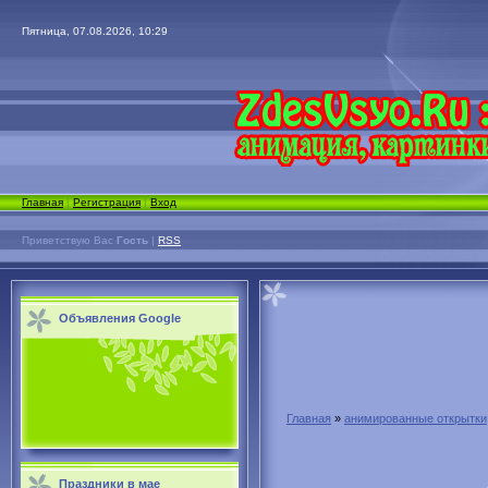
Пятница, 07.08.2026, 10:29
Главная
|
Регистрация
|
Вход
Приветствую Вас
Гость
|
RSS
Объявления Google
Главная
»
анимированные открытки
Праздники в мае