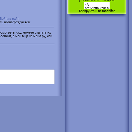
у себя на сайте, в блоге
Копируйте и вставляйте
Войти в сайт
сть вознаграждается!
смотреть их... можете скачать их
ассники, в мой мир на майл.ру, или