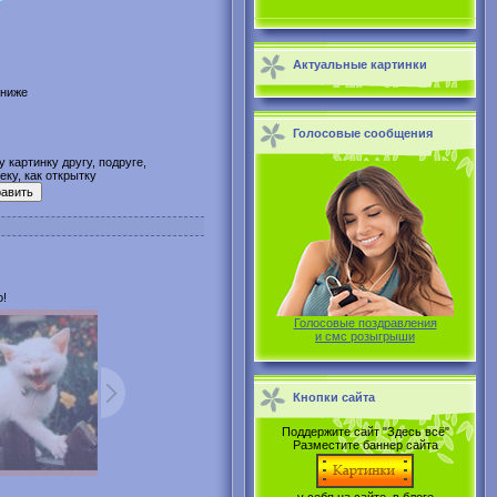
Актуальные картинки
 ниже
Голосовые сообщения
 картинку другу, подруге,
ку, как открытку
о!
Голосовые поздравления
и смс розыгрыши
Кнопки сайта
Поддержите сайт "Здесь всё"
Разместите баннер сайта