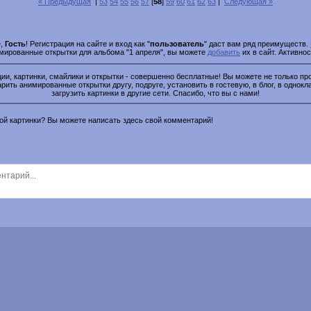
« Предыдущая
|
53
54
55
56
57
[
58
]
59
60
61
62
63
|
Следующая »
е,
Гость
! Регистрация на сайте и вход как "
пользователь
" даст вам ряд преимуществ.
имированные открытки для альбома "1 апреля", вы можете
добавить
их в сайт. Активно
и, картинки, смайлики и открытки - совершенно бесплатные! Вы можете не только про
рить анимированные открытки другу, подруге, установить в гостевую, в блог, в однокл
загрузить картинки в другие сети. Спасибо, что вы с нами!
этой картинки? Вы можете написать здесь свой комментарий!