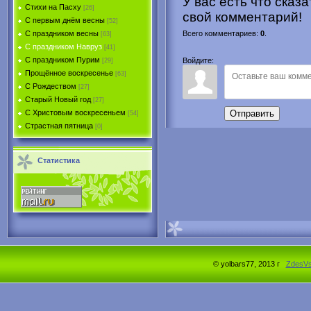
У вас есть что сказ
Стихи на Пасху
[26]
свой комментарий!
С первым днём весны
[52]
С праздником весны
Всего комментариев
:
0
.
[63]
С праздником Навруз
[41]
С праздником Пурим
Войдите:
[29]
Прощённое воскресенье
[63]
С Рождеством
[27]
Старый Новый год
[27]
С Христовым воскресеньем
Отправить
[54]
Страстная пятница
[0]
Статистика
© yolbars77, 2013 г
ZdesV