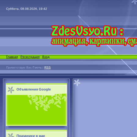
Суббота, 08.08.2026, 19:42
Главная
|
Регистрация
|
Вход
Приветствую Вас
Гость
|
RSS
Объявления Google
Праздники в мае