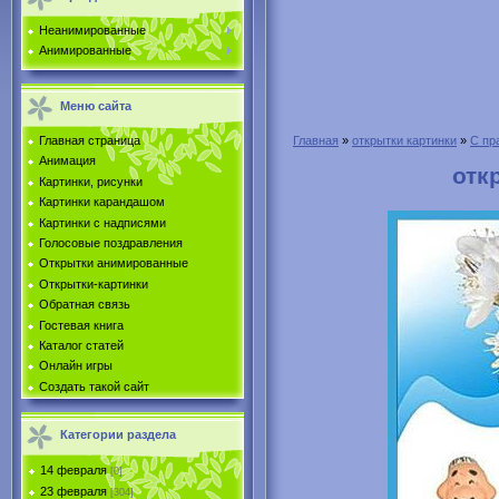
Неанимированные
Анимированные
Меню сайта
Главная страница
Главная
»
открытки картинки
»
С пр
Анимация
отк
Картинки, рисунки
Картинки карандашом
Картинки с надписями
Голосовые поздравления
Открытки анимированные
Открытки-картинки
Обратная связь
Гостевая книга
Каталог статей
Онлайн игры
Создать такой сайт
Категории раздела
14 февраля
[0]
23 февраля
[304]