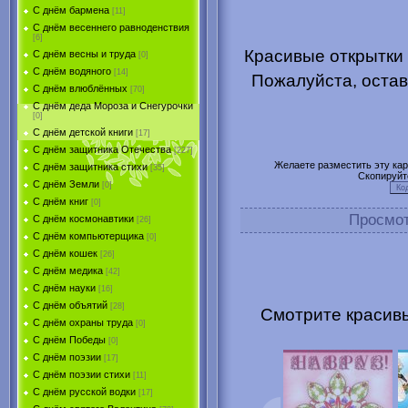
С днём бармена
[11]
С днём весеннего равноденствия
[6]
Красивые открытки 
С днём весны и труда
[0]
С днём водяного
[14]
Пожалуйста, остав
С днём влюблённых
[70]
С днём деда Мороза и Снегурочки
[0]
С днём детской книги
[17]
С днём защитника Отечества
[227]
Желаете разместить эту карт
С днём защитника стихи
[35]
Скопируйт
С днём Земли
[0]
С днём книг
[0]
Просмо
С днём космонавтики
[26]
С днём компьютерщика
[0]
С днём кошек
[26]
С днём медика
[42]
С днём науки
[16]
С днём объятий
[28]
Смотрите красивы
С днём охраны труда
[0]
С днём Победы
[0]
С днём поэзии
[17]
С днём поэзии стихи
[11]
С днём русской водки
[17]