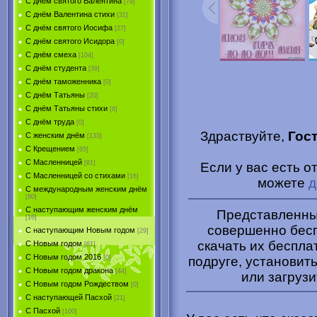
С днём святого Валентина
[79]
С днём Валентина стихи
[31]
С днём святого Иосифа
[27]
С днём святого Исидора
[0]
С днём смеха
[104]
С днём студента
[39]
С днём таможенника
[0]
С днём Татьяны
[20]
С днём Татьяны стихи
[6]
С днём труда
[0]
Здраствуйте,
Гос
С женским днём
[133]
С Крещением
[65]
С Масленницей
[81]
Если у вас есть о
С Масленницей со стихами
[16]
можете
д
С международным женским днём
[80]
С наступающим женским днём
Представленные
[16]
совершенно бесп
С наступающим Новым годом
[29]
скачать их беспла
С Новым годом
[61]
С Новым годом 2016
подруге, установить
[0]
С Новым годом дракона
[44]
или загрузи
С Новым годом Рождеством
[0]
С наступающей Пасхой
[21]
С Пасхой
[100]