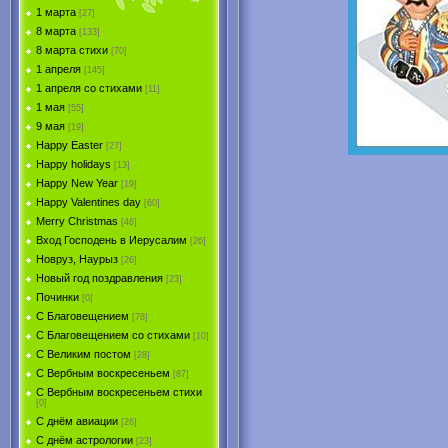
1 марта
[27]
8 марта
[133]
8 марта стихи
[70]
1 апреля
[145]
1 апреля со стихами
[11]
1 мая
[55]
9 мая
[19]
Happy Easter
[27]
Happy holidays
[13]
Happy New Year
[19]
Happy Valentines day
[60]
Merry Christmas
[46]
Вход Господень в Иерусалим
[26]
Новруз, Наурыз
[26]
Новый год поздравления
[23]
Починки
[0]
С Благовещением
[78]
С Благовещением со стихами
[10]
С Великим постом
[28]
С Вербным воскресеньем
[87]
С Вербным воскресеньем стихи
[0]
С днём авиации
[26]
С днём астрологии
[23]