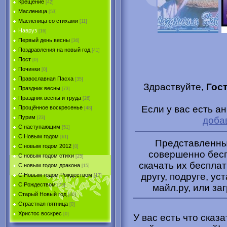
Крещение
[42]
Масленица
[53]
Масленица со стихами
[11]
Навруз
[16]
Первый день весны
[36]
Поздравления на новый год
[41]
Пост
[0]
Починки
[0]
Православная Пасха
[35]
Здраствуйте,
Гос
Праздник весны
[73]
Праздник весны и труда
[26]
Если у вас есть а
Прощённое воскресенье
[48]
Пурим
доба
[23]
C наступающим
[51]
С Новым годом
[61]
Представленные
С новым годом 2012
[0]
совершенно бесп
С новым годом стихи
[25]
скачать их беспла
С новым годом дракона
[15]
другу, подруге, ус
C Новым годом Рождеством
[17]
С Рождеством
майл.ру, или за
[73]
Старый Новый год
[30]
Страстная пятница
[0]
Христоc воскрес
[0]
У вас есть что сказ