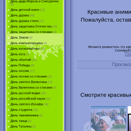
День деда Мороза и Снегурочки
[0]
День детской книги
[12]
Красивые аними
День дурака
[46]
Пожалуйста, остав
День дурака стихи
[11]
День защитника Отечества
[70]
День защитника со стихами
[4]
День Земли
[0]
День компьютерщика
[0]
Желаете разместить эту карт
День космонавтики
[14]
Скопируйт
День кота
[3]
День объятий
[21]
Просмо
день Победы
[0]
День поэзии
[17]
День поэзии со стихами
[11]
День святого Валентина
[72]
День Валентина со стихами
[5]
День русской водки
Смотрите красивые
[10]
День российской науки
[11]
День святого Иосифа
[16]
День студента
[16]
День таможенника
[0]
День танца
[0]
День Татьяны
[3]