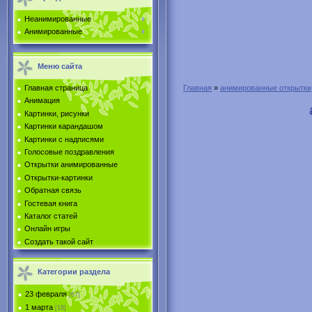
Неанимированные
Анимированные
Меню сайта
Главная страница
Главная
»
анимированные открытки
Анимация
Картинки, рисунки
Картинки карандашом
Картинки с надписями
Голосовые поздравления
Открытки анимированные
Открытки-картинки
Обратная связь
Гостевая книга
Каталог статей
Онлайн игры
Создать такой сайт
Категории раздела
23 февраля
[67]
1 марта
[18]