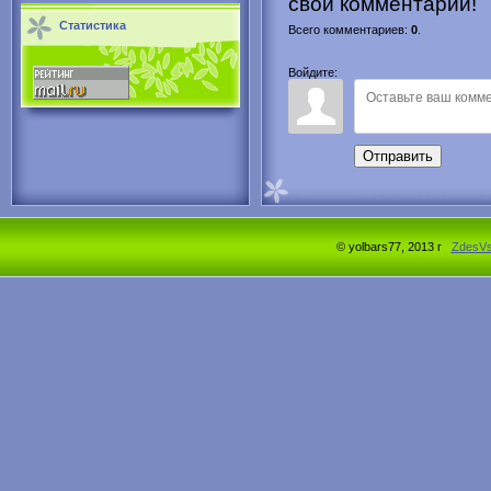
свой комментарий!
Статистика
Всего комментариев
:
0
.
Войдите:
Отправить
© yolbars77, 2013 г
ZdesV