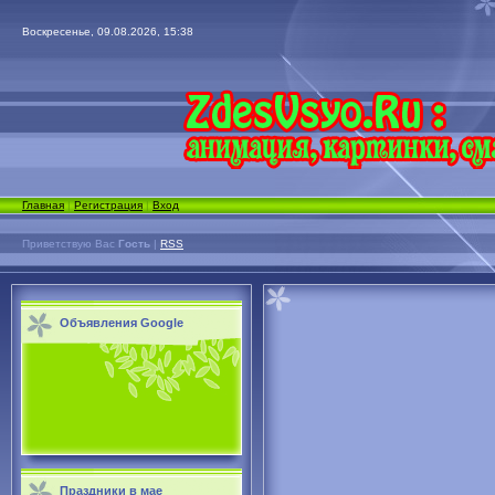
Воскресенье, 09.08.2026, 15:38
Главная
|
Регистрация
|
Вход
Приветствую Вас
Гость
|
RSS
Объявления Google
Праздники в мае