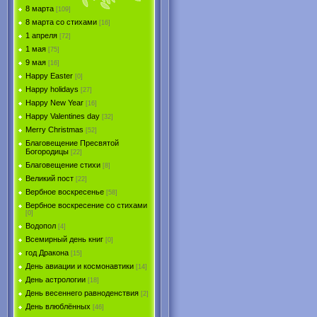
8 марта
[109]
8 марта со стихами
[16]
1 апреля
[72]
1 мая
[75]
9 мая
[16]
Happy Easter
[0]
Happy holidays
[27]
Happy New Year
[16]
Happy Valentines day
[32]
Merry Christmas
[52]
Благовещение Пресвятой
Богородицы
[22]
Благовещение стихи
[8]
Великий пост
[22]
Вербное воскресенье
[58]
Вербное воскресение со стихами
[0]
Водопол
[4]
Всемирный день книг
[0]
год Дракона
[15]
День авиации и космонавтики
[14]
День астрологии
[18]
День весеннего равноденствия
[2]
День влюблённых
[46]