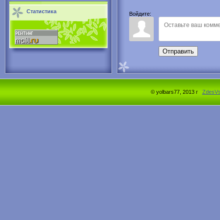
Статистика
Войдите:
Отправить
© yolbars77, 2013 г
ZdesV