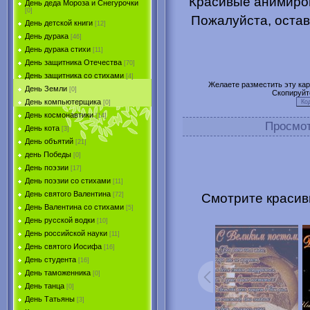
Красивые анимиров
День деда Мороза и Снегурочки
[0]
Пожалуйста, остав
День детской книги
[12]
День дурака
[46]
День дурака стихи
[11]
День защитника Отечества
[70]
День защитника со стихами
[4]
Желаете разместить эту карт
День Земли
[0]
Скопируйт
День компьютерщика
[0]
День космонавтики
[14]
Просмо
День кота
[3]
День объятий
[21]
день Победы
[0]
День поэзии
[17]
День поэзии со стихами
[11]
День святого Валентина
Смотрите красив
[72]
День Валентина со стихами
[5]
День русской водки
[10]
День российской науки
[11]
День святого Иосифа
[16]
День студента
[16]
День таможенника
[0]
День танца
[0]
День Татьяны
[3]