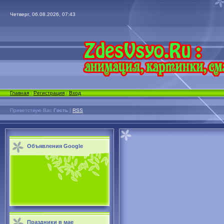
Четверг, 06.08.2026, 07:43
Главная
|
Регистрация
|
Вход
Приветствую Вас
Гость
|
RSS
Объявления Google
Праздники в мае