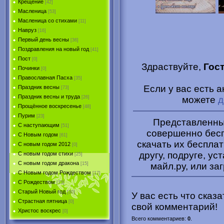
Крещение
[42]
Масленица
[53]
Масленица со стихами
[11]
Навруз
[16]
Первый день весны
[36]
Поздравления на новый год
[41]
Пост
[0]
Здраствуйте,
Гос
Починки
[0]
Православная Пасха
[35]
Если у вас есть 
Праздник весны
[73]
Праздник весны и труда
можете
д
[26]
Прощённое воскресенье
[48]
Пурим
[23]
Представленные
C наступающим
[51]
совершенно бесп
С Новым годом
[61]
скачать их беспла
С новым годом 2012
[0]
другу, подруге, ус
С новым годом стихи
[25]
С новым годом дракона
майл.ру, или за
[15]
C Новым годом Рождеством
[17]
С Рождеством
[73]
Старый Новый год
[30]
У вас есть что сказ
Страстная пятница
[0]
свой комментарий!
Христоc воскрес
[0]
Всего комментариев
:
0
.