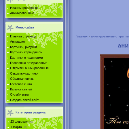
Неанимированные
Анимированные
Меню сайта
Главная страница
Главная
»
анимированные открытки
Анимация
ани
Картинки, рисунки
Картинки карандашом
Картинки с надписями
Голосовые поздравления
Открытки анимированные
Открытки-картинки
Обратная связь
Гостевая книга
Каталог статей
Онлайн игры
Создать такой сайт
Категории раздела
23 февраля
[67]
1 марта
[18]