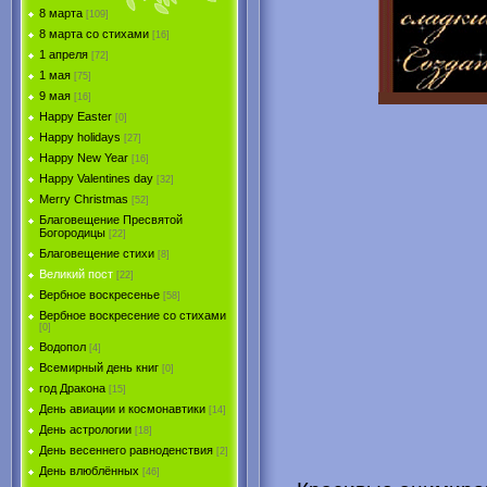
8 марта
[109]
8 марта со стихами
[16]
1 апреля
[72]
1 мая
[75]
9 мая
[16]
Happy Easter
[0]
Happy holidays
[27]
Happy New Year
[16]
Happy Valentines day
[32]
Merry Christmas
[52]
Благовещение Пресвятой
Богородицы
[22]
Благовещение стихи
[8]
Великий пост
[22]
Вербное воскресенье
[58]
Вербное воскресение со стихами
[0]
Водопол
[4]
Всемирный день книг
[0]
год Дракона
[15]
День авиации и космонавтики
[14]
День астрологии
[18]
День весеннего равноденствия
[2]
День влюблённых
[46]