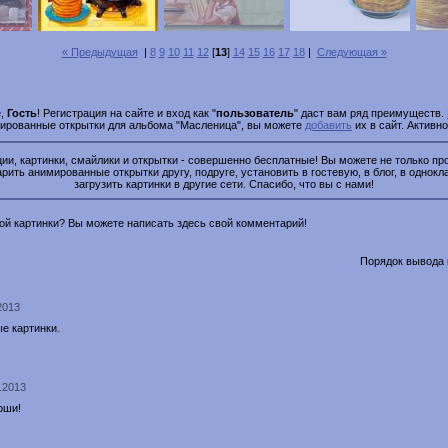
« Предыдущая
|
8
9
10
11
12
[
13
]
14
15
16
17
18
|
Следующая »
е,
Гость
! Регистрация на сайте и вход как "
пользователь
" даст вам ряд преимуществ.
мированные открытки для альбома "Масленица", вы можете
добавить
их в сайт. Активн
и, картинки, смайлики и открытки - совершенно бесплатные! Вы можете не только про
рить анимированные открытки другу, подруге, установить в гостевую, в блог, в однокл
загрузить картинки в другие сети. Спасибо, что вы с нами!
этой картинки? Вы можете написать здесь свой комментарий!
Порядок вывода 
.2013
е картинки.
3.2013
оши!