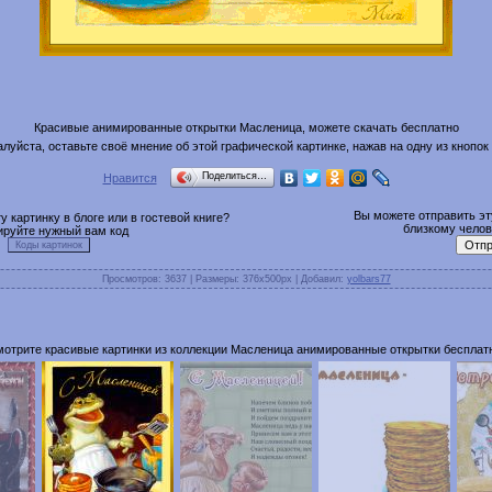
Красивые анимированные открытки Масленица, можете скачать бесплатно
луйста, оставьте своё мнение об этой графической картинке, нажав на одну из кнопок
Поделиться…
Нравится
Вы можете отправить эту
 картинку в блоге или в гостевой книге?
близкому челове
ируйте нужный вам код
Просмотров
: 3637 |
Размеры
: 376x500px |
Добавил
:
yolbars77
отрите красивые картинки из коллекции Масленица анимированные открытки бесплат