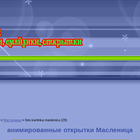
»
Масленица
» foto kartinka maslenica (29)
анимированные открытки Масленица