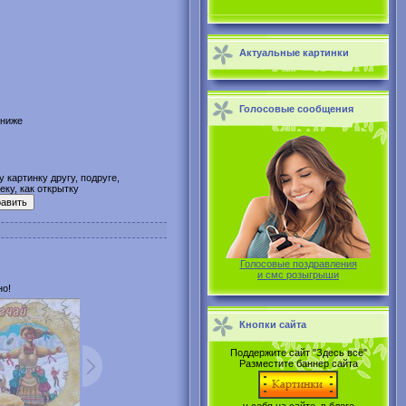
Актуальные картинки
Голосовые сообщения
 ниже
 картинку другу, подруге,
ку, как открытку
Голосовые поздравления
и смс розыгрыши
но!
Кнопки сайта
Поддержите сайт "Здесь всё"
Разместите баннер сайта