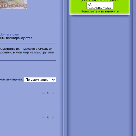
у себя на сайте, в блоге
Копируйте и вставляйте
Войти в сайт
ость вознаграждается!
смотреть их... можете скачать их
ассники, в мой мир на майл.ру, или
комментариев:
0
0