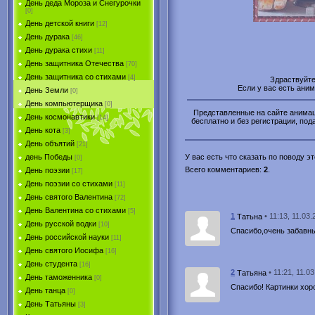
День деда Мороза и Снегурочки
[0]
День детской книги
[12]
День дурака
[46]
День дурака стихи
[11]
День защитника Отечества
[70]
День защитника со стихами
[4]
Здраствуйт
Если у вас есть ани
День Земли
[0]
День компьютерщика
[0]
Представленные на сайте анимаци
День космонавтики
[14]
бесплатно и без регистрации, пода
День кота
[3]
День объятий
[21]
день Победы
У вас есть что сказать по поводу 
[0]
Всего комментариев
:
2
.
День поэзии
[17]
День поэзии со стихами
[11]
День святого Валентина
[72]
День Валентина со стихами
[5]
1
• 11:13, 11.03
Татьна
День русской водки
[10]
Спасибо,очень забавны
День российской науки
[11]
День святого Иосифа
[16]
День студента
[16]
2
• 11:21, 11.0
Татьяна
День таможенника
[0]
Спасибо! Картинки хор
День танца
[0]
День Татьяны
[3]