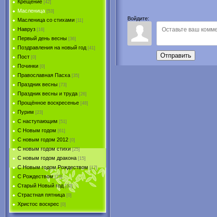
Крещение
[42]
Масленица
[53]
Войдите:
Масленица со стихами
[11]
Навруз
[16]
Первый день весны
[36]
Поздравления на новый год
[41]
Отправить
Пост
[0]
Починки
[0]
Православная Пасха
[35]
Праздник весны
[73]
Праздник весны и труда
[26]
Прощённое воскресенье
[48]
Пурим
[23]
C наступающим
[51]
С Новым годом
[61]
С новым годом 2012
[0]
С новым годом стихи
[25]
С новым годом дракона
[15]
C Новым годом Рождеством
[17]
С Рождеством
[73]
Старый Новый год
[30]
Страстная пятница
[0]
Христоc воскрес
[0]