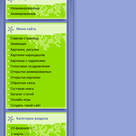
Неанимированные
Анимированные
Меню сайта
Главная страница
Анимация
Картинки, рисунки
Картинки карандашом
Картинки с надписями
Голосовые поздравления
Открытки анимированные
Открытки-картинки
Обратная связь
Гостевая книга
Каталог статей
Онлайн игры
Создать такой сайт
Категории раздела
23 февраля
[67]
1 марта
[18]