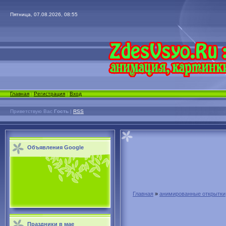
Пятница, 07.08.2026, 08:55
Главная
|
Регистрация
|
Вход
Приветствую Вас
Гость
|
RSS
Объявления Google
Главная
»
анимированные открытки
Праздники в мае