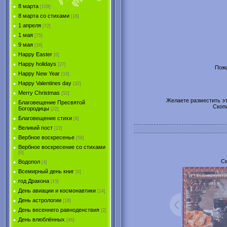
8 марта
[109]
8 марта со стихами
[16]
1 апреля
[72]
1 мая
[75]
9 мая
[16]
Happy Easter
[0]
Happy holidays
[27]
Пожа
Happy New Year
[16]
Happy Valentines day
[32]
Merry Christmas
[52]
Желаете разместить эту
Благовещение Пресвятой
Скоп
Богородицы
[22]
Благовещение стихи
[8]
Великий пост
[22]
Вербное воскресенье
[58]
Вербное воскресение со стихами
[0]
См
Водопол
[4]
Всемирный день книг
[0]
год Дракона
[15]
День авиации и космонавтики
[14]
День астрологии
[18]
День весеннего равноденствия
[2]
День влюблённых
[46]