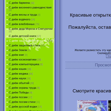
С днём бармена
[11]
С днём весеннего равноденствия
[6]
Красивые открытк
С днём весны и труда
[0]
С днём водяного
[14]
С днём влюблённых
[70]
Пожалуйста, остав
С днём деда Мороза и Снегурочки
[0]
С днём детской книги
[17]
С днём защитника Отечества
[227]
С днём защитника стихи
[35]
Желаете разместить эту карт
С днём Земли
[0]
Скопируйт
С днём книг
[0]
С днём космонавтики
[26]
Просмо
С днём компьютерщика
[0]
С днём кошек
[26]
С днём медика
[42]
С днём науки
[16]
С днём объятий
[28]
С днём охраны труда
[0]
Смотрите красив
С днём Победы
[0]
С днём поэзии
[17]
С днём поэзии стихи
[11]
С днём русской водки
[17]