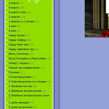
1 марта
[27]
8 марта
[133]
8 марта стихи
[70]
1 апреля
[145]
1 апреля со стихами
[11]
1 мая
[55]
9 мая
[19]
Happy Easter
[27]
Happy holidays
[13]
Happy New Year
[19]
Happy Valentines day
[60]
Merry Christmas
[46]
Вход Господень в Иерусалим
[26]
Новруз, Наурыз
[26]
Новый год поздравления
[23]
Починки
[0]
С Благовещением
[78]
С Благовещением со стихами
[10]
С Великим постом
[28]
С Вербным воскресеньем
[87]
С Вербным воскресеньем стихи
[0]
С днём авиации
[26]
С днём астрологии
[23]