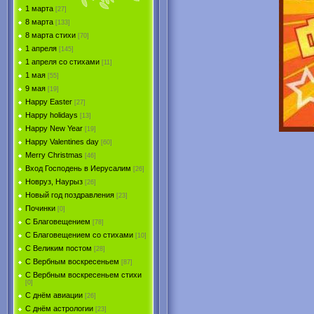
1 марта
[27]
8 марта
[133]
8 марта стихи
[70]
1 апреля
[145]
1 апреля со стихами
[11]
1 мая
[55]
9 мая
[19]
Happy Easter
[27]
Happy holidays
[13]
Happy New Year
[19]
Happy Valentines day
[60]
Merry Christmas
[46]
Вход Господень в Иерусалим
[26]
Новруз, Наурыз
[26]
Новый год поздравления
[23]
Починки
[0]
С Благовещением
[78]
С Благовещением со стихами
[10]
С Великим постом
[28]
С Вербным воскресеньем
[87]
С Вербным воскресеньем стихи
[0]
С днём авиации
[26]
С днём астрологии
[23]