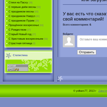
Стихи на Пасху
[26]
С первым днём весны
[52]
С праздником весны
[63]
У вас есть что сказ
С праздником Навруз
[41]
свой комментарий!
С праздником Пурим
[29]
Всего комментариев
:
0
.
Прощённое воскресенье
[63]
С Рождеством
[27]
Войдите:
Старый Новый год
[27]
С Христовым воскресеньем
[54]
Страстная пятница
[0]
Отправить
Статистика
© yolbars77, 2013 г
ZdesV