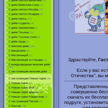
С днём святого Валентина
[79]
С днём Валентина стихи
[31]
С днём святого Иосифа
[27]
С днём святого Исидора
[0]
С днём смеха
[104]
С днём студента
[39]
С днём таможенника
[0]
С днём Татьяны
[20]
С днём Татьяны стихи
[6]
С днём труда
[0]
С женским днём
[133]
С Крещением
[65]
С Масленницей
[81]
Здраствуйте,
Гос
С Масленницей со стихами
[16]
С международным женским днём
[80]
Если у вас ес
С наступающим женским днём
[16]
Отечества", вы 
С наступающим Новым годом
[29]
С Новым годом
[61]
Представленные
С Новым годом 2016
[0]
совершенно бесп
С Новым годом дракона
[44]
скачать их беспла
С Новым годом Рождеством
[0]
подруге, установить
С наступающей Пасхой
[21]
С Пасхой
[100]
или загрузи