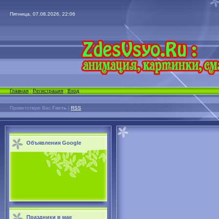
Пятница, 07.08.2026, 22:06
Главная
|
Регистрация
|
Вход
Приветствую Вас
Гость
|
RSS
Объявления Google
Праздники в мае