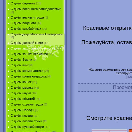
С днём бармена
[11]
С днём весеннего равноденствия
[6]
С днём весны и труда
[0]
С днём водяного
[14]
Красивые открытк
С днём влюблённых
[70]
С днём деда Мороза и Снегурочки
[0]
Пожалуйста, остав
С днём детской книги
[17]
С днём защитника Отечества
[227]
С днём защитника стихи
[35]
С днём Земли
[0]
С днём книг
[0]
Желаете разместить эту карт
С днём космонавтики
[26]
Скопируйт
С днём компьютерщика
[0]
С днём кошек
[26]
Просмо
С днём медика
[42]
С днём науки
[16]
С днём объятий
[28]
С днём охраны труда
[0]
С днём Победы
[0]
С днём поэзии
[17]
Смотрите красив
С днём поэзии стихи
[11]
С днём русской водки
[17]