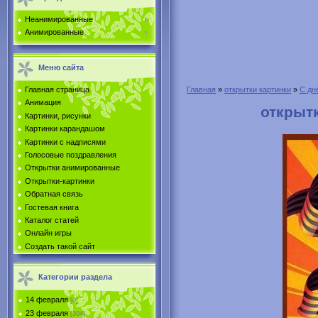
Неанимированные
Анимированные
Меню сайта
Главная страница
Главная
»
открытки картинки
»
С дн
Анимация
открыт
Картинки, рисунки
Картинки карандашом
Картинки с надписями
Голосовые поздравления
Открытки анимированные
Открытки-картинки
Обратная связь
Гостевая книга
Каталог статей
Онлайн игры
Создать такой сайт
Категории раздела
14 февраля
[0]
23 февраля
[304]