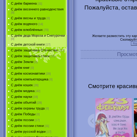
С днём бармена
[11]
Пожалуйста, остав
С днём весеннего равноденствия
[6]
С днём весны и труда
[0]
С днём водяного
[14]
С днём влюблённых
[70]
С днём деда Мороза и Снегурочки
Желаете разместить эту карт
[0]
Скопируйт
С днём детской книги
[17]
С днём защитника Отечества
[227]
Просмо
С днём защитника стихи
[35]
С днём Земли
[0]
С днём книг
[0]
С днём космонавтики
[26]
С днём компьютерщика
[0]
Смотрите красивы
С днём кошек
[26]
С днём медика
[42]
С днём науки
[16]
С днём объятий
[28]
С днём охраны труда
[0]
С днём Победы
[0]
С днём поэзии
[17]
С днём поэзии стихи
[11]
С днём русской водки
[17]