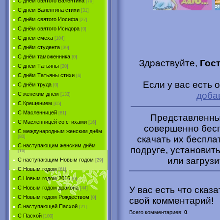
С днём святого Валентина
[79]
С днём Валентина стихи
[31]
С днём святого Иосифа
[27]
С днём святого Исидора
[0]
С днём смеха
[104]
С днём студента
[39]
С днём таможенника
[0]
Здраствуйте,
Гос
С днём Татьяны
[20]
С днём Татьяны стихи
[6]
Если у вас есть 
С днём труда
[0]
доба
С женским днём
[133]
С Крещением
[65]
С Масленницей
[81]
Представленные
С Масленницей со стихами
[16]
совершенно бесп
С международным женским днём
скачать их беспла
[80]
С наступающим женским днём
подруге, установить
[16]
или загрузи
С наступающим Новым годом
[29]
С Новым годом
[61]
С Новым годом 2016
[0]
С Новым годом дракона
У вас есть что сказ
[44]
С Новым годом Рождеством
[0]
свой комментарий!
С наступающей Пасхой
[21]
Всего комментариев
:
0
.
С Пасхой
[100]