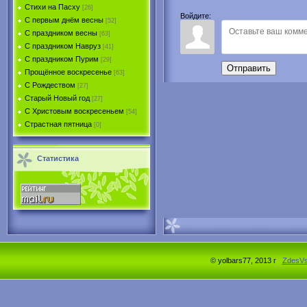
Стихи на Пасху
[26]
Войдите:
С первым днём весны
[52]
С праздником весны
[63]
С праздником Навруз
[41]
С праздником Пурим
[29]
Отправить
Прощённое воскресенье
[63]
С Рождеством
[27]
Старый Новый год
[27]
С Христовым воскресеньем
[54]
Страстная пятница
[0]
Статистика
© yolbars77, 2013 г
ZdesV