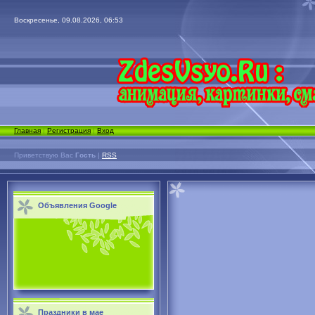
Воскресенье, 09.08.2026, 06:53
Главная
|
Регистрация
|
Вход
Приветствую Вас
Гость
|
RSS
Объявления Google
Праздники в мае