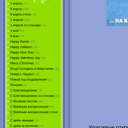
1 марта
[27]
8 марта
[133]
8 марта стихи
[70]
1 апреля
[145]
1 апреля со стихами
[11]
1 мая
[55]
9 мая
[19]
Happy Easter
[27]
Happy holidays
[13]
Happy New Year
[19]
Happy Valentines day
[60]
Merry Christmas
[46]
Вход Господень в Иерусалим
[26]
Новруз, Наурыз
[26]
Новый год поздравления
[23]
Починки
[0]
С Благовещением
[78]
С Благовещением со стихами
[10]
С Великим постом
[28]
С Вербным воскресеньем
[87]
С Вербным воскресеньем стихи
[0]
С днём авиации
[26]
С днём астрологии
Красивые откр
[23]