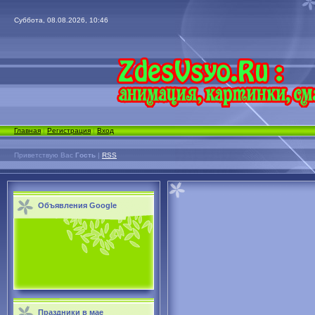
Суббота, 08.08.2026, 10:46
Главная
|
Регистрация
|
Вход
Приветствую Вас
Гость
|
RSS
Объявления Google
Праздники в мае