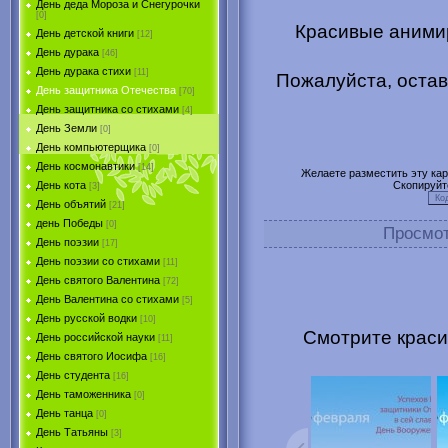
День деда Мороза и Снегурочки
[0]
Красивые аними
День детской книги
[12]
День дурака
[46]
День дурака стихи
[11]
Пожалуйста, остав
День защитника Отечества
[70]
День защитника со стихами
[4]
День Земли
[0]
День компьютерщика
[0]
День космонавтики
[14]
Желаете разместить эту карт
Скопируйт
День кота
[3]
День объятий
[21]
день Победы
[0]
Просмо
День поэзии
[17]
День поэзии со стихами
[11]
День святого Валентина
[72]
День Валентина со стихами
[5]
День русской водки
[10]
Смотрите краси
День российской науки
[11]
День святого Иосифа
[16]
День студента
[16]
День таможенника
[0]
День танца
[0]
День Татьяны
[3]