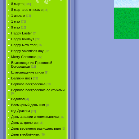
8 марта
[109]
8 марта со стихами
[16]
1 апреля
[72]
1 мая
[75]
9 мая
[16]
Happy Easter
[0]
Happy holidays
[27]
Happy New Year
[16]
Happy Valentines day
[32]
Merry Christmas
[52]
Благовещение Пресвятой
Богородицы
[22]
Благовещение стихи
[8]
Великий пост
[22]
Вербное воскресенье
[58]
Вербное воскресение со стихами
[0]
Водопол
[4]
Всемирный день книг
[0]
год Дракона
[15]
День авиации и космонавтики
[14]
День астрологии
[18]
День весеннего равноденствия
[2]
День влюблённых
[46]