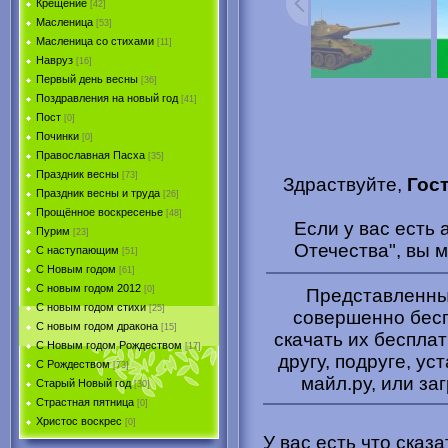
Крещение
[42]
Масленица
[53]
Масленица со стихами
[11]
Навруз
[16]
Первый день весны
[36]
Поздравления на новый год
[41]
Пост
[0]
Починки
[0]
Православная Пасха
[35]
Праздник весны
[73]
Здраствуйте,
Гос
Праздник весны и труда
[26]
Прощённое воскресенье
[48]
Если у вас есть
Пурим
[23]
Отечества", вы 
C наступающим
[51]
С Новым годом
[61]
С новым годом 2012
[0]
Представленные
С новым годом стихи
[25]
совершенно бесп
С новым годом дракона
[15]
скачать их беспла
C Новым годом Рождеством
[17]
другу, подруге, ус
С Рождеством
[73]
майл.ру, или за
Старый Новый год
[30]
Страстная пятница
[0]
Христоc воскрес
[0]
У вас есть что сказ