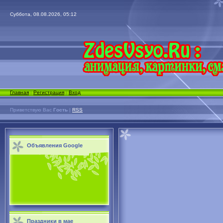
Суббота, 08.08.2026, 05:12
Главная
|
Регистрация
|
Вход
Приветствую Вас
Гость
|
RSS
Объявления Google
Праздники в мае