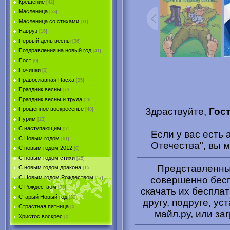
Крещение
[42]
Масленица
[53]
Масленица со стихами
[11]
Навруз
[16]
Первый день весны
[36]
Поздравления на новый год
[41]
Пост
[0]
Починки
[0]
Православная Пасха
[35]
Праздник весны
[73]
Праздник весны и труда
[26]
Прощённое воскресенье
Здраствуйте,
Гос
[48]
Пурим
[23]
C наступающим
[51]
Если у вас есть
С Новым годом
[61]
Отечества", вы 
С новым годом 2012
[0]
С новым годом стихи
[25]
Представленные
С новым годом дракона
[15]
C Новым годом Рождеством
совершенно бесп
[17]
С Рождеством
[73]
скачать их беспла
Старый Новый год
[30]
другу, подруге, ус
Страстная пятница
[0]
майл.ру, или за
Христоc воскрес
[0]