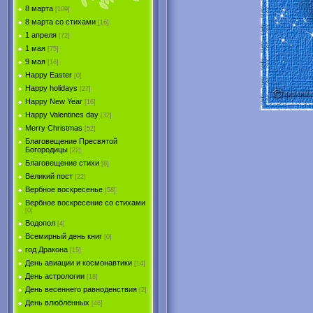
8 марта
[109]
8 марта со стихами
[16]
1 апреля
[72]
1 мая
[75]
9 мая
[16]
Happy Easter
[0]
Happy holidays
[27]
Happy New Year
[16]
Happy Valentines day
[32]
Merry Christmas
[52]
Благовещение Пресвятой
Богородицы
[22]
Благовещение стихи
[8]
Великий пост
[22]
Вербное воскресенье
[58]
Вербное воскресение со стихами
[0]
Водопол
[4]
Всемирный день книг
[0]
год Дракона
[15]
День авиации и космонавтики
[14]
День астрологии
[18]
День весеннего равноденствия
[2]
День влюблённых
[46]