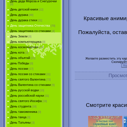
День деда Мороза и Снегурочки
[0]
День детской книги
[12]
День дурака
[46]
Красивые аними
День дурака стихи
[11]
День защитника Отечества
[70]
Пожалуйста, остав
День защитника со стихами
[4]
День Земли
[0]
День компьютерщика
[0]
День космонавтики
[14]
День кота
[3]
День объятий
Желаете разместить эту карт
[21]
Скопируйт
день Победы
[0]
День поэзии
[17]
День поэзии со стихами
Просмо
[11]
День святого Валентина
[72]
День Валентина со стихами
[5]
День русской водки
[10]
День российской науки
[11]
День святого Иосифа
[16]
Смотрите краси
День студента
[16]
День таможенника
[0]
День танца
[0]
День Татьяны
[3]