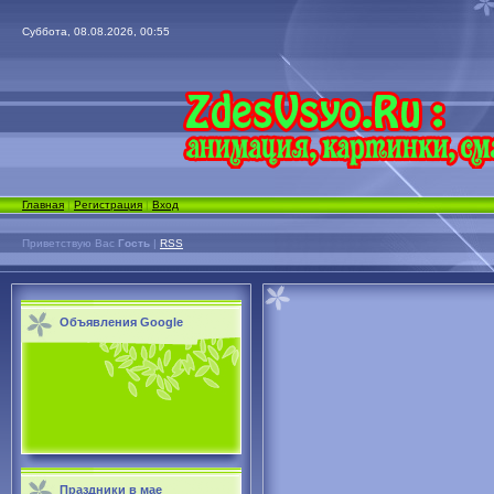
Суббота, 08.08.2026, 00:55
Главная
|
Регистрация
|
Вход
Приветствую Вас
Гость
|
RSS
Объявления Google
Праздники в мае