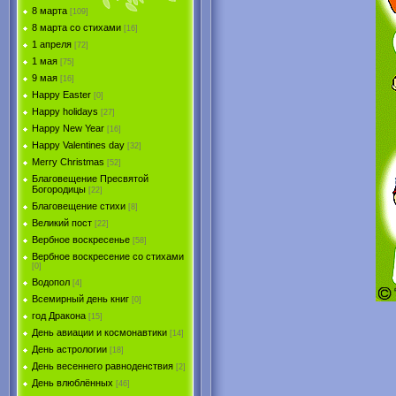
8 марта
[109]
8 марта со стихами
[16]
1 апреля
[72]
1 мая
[75]
9 мая
[16]
Happy Easter
[0]
Happy holidays
[27]
Happy New Year
[16]
Happy Valentines day
[32]
Merry Christmas
[52]
Благовещение Пресвятой
Богородицы
[22]
Благовещение стихи
[8]
Великий пост
[22]
Вербное воскресенье
[58]
Вербное воскресение со стихами
[0]
Водопол
[4]
Всемирный день книг
[0]
год Дракона
[15]
День авиации и космонавтики
[14]
День астрологии
[18]
День весеннего равноденствия
[2]
День влюблённых
[46]