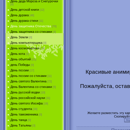
День деда Мороза и Снегурочки
[0]
День детской книги
[12]
День дурака
[46]
День дурака стихи
[11]
День защитника Отечества
[70]
День защитника со стихами
[4]
День Земли
[0]
День компьютерщика
[0]
День космонавтики
[14]
День кота
[3]
День объятий
[21]
день Победы
[0]
День поэзии
Красивые аними
[17]
День поэзии со стихами
[11]
День святого Валентина
[72]
Пожалуйста, остав
День Валентина со стихами
[5]
День русской водки
[10]
День российской науки
[11]
День святого Иосифа
[16]
День студента
[16]
Желаете разместить эту карт
День таможенника
[0]
Скопируйт
День танца
[0]
День Татьяны
[3]