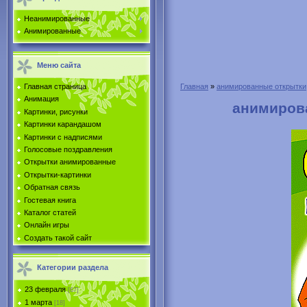
Неанимированные
Анимированные
Меню сайта
Главная страница
Главная
»
анимированные открытки
Анимация
анимирова
Картинки, рисунки
Картинки карандашом
Картинки с надписями
Голосовые поздравления
Открытки анимированные
Открытки-картинки
Обратная связь
Гостевая книга
Каталог статей
Онлайн игры
Создать такой сайт
Категории раздела
23 февраля
[67]
1 марта
[18]