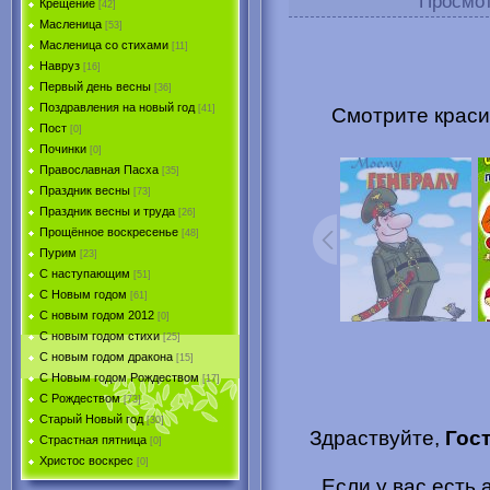
Просмо
Крещение
[42]
Масленица
[53]
Масленица со стихами
[11]
Навруз
[16]
Первый день весны
[36]
Поздравления на новый год
[41]
Смотрите краси
Пост
[0]
Починки
[0]
Православная Пасха
[35]
Праздник весны
[73]
Праздник весны и труда
[26]
Прощённое воскресенье
[48]
Пурим
[23]
C наступающим
[51]
С Новым годом
[61]
С новым годом 2012
[0]
С новым годом стихи
[25]
С новым годом дракона
[15]
C Новым годом Рождеством
[17]
С Рождеством
[73]
Старый Новый год
[30]
Здраствуйте,
Гос
Страстная пятница
[0]
Христоc воскрес
[0]
Если у вас есть