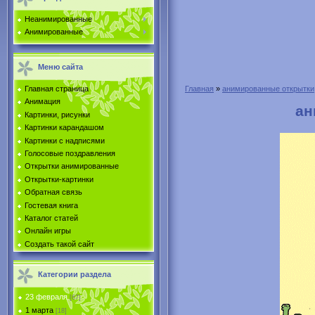
Неанимированные
Анимированные
Меню сайта
Главная страница
Главная
»
анимированные открытки
Анимация
ан
Картинки, рисунки
Картинки карандашом
Картинки с надписями
Голосовые поздравления
Открытки анимированные
Открытки-картинки
Обратная связь
Гостевая книга
Каталог статей
Онлайн игры
Создать такой сайт
Категории раздела
23 февраля
[67]
1 марта
[18]