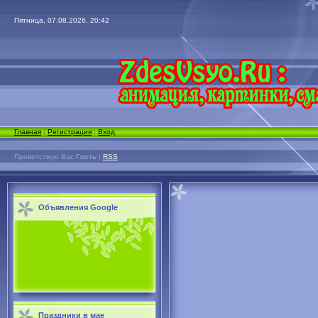
Пятница, 07.08.2026, 20:42
Главная
|
Регистрация
|
Вход
Приветствую Вас
Гость
|
RSS
Объявления Google
Праздники в мае