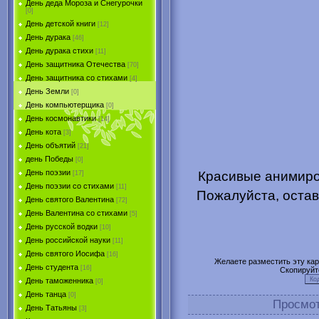
День деда Мороза и Снегурочки
[0]
День детской книги
[12]
День дурака
[46]
День дурака стихи
[11]
День защитника Отечества
[70]
День защитника со стихами
[4]
День Земли
[0]
День компьютерщика
[0]
День космонавтики
[14]
День кота
[3]
День объятий
[21]
день Победы
[0]
День поэзии
Красивые анимиро
[17]
День поэзии со стихами
[11]
Пожалуйста, остав
День святого Валентина
[72]
День Валентина со стихами
[5]
День русской водки
[10]
День российской науки
[11]
День святого Иосифа
[16]
Желаете разместить эту карт
День студента
[16]
Скопируйт
День таможенника
[0]
День танца
[0]
Просмо
День Татьяны
[3]