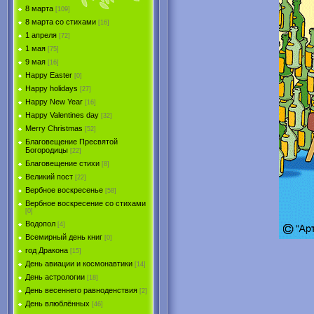
8 марта
[109]
8 марта со стихами
[16]
1 апреля
[72]
1 мая
[75]
9 мая
[16]
Happy Easter
[0]
Happy holidays
[27]
Happy New Year
[16]
Happy Valentines day
[32]
Merry Christmas
[52]
Благовещение Пресвятой
Богородицы
[22]
Благовещение стихи
[8]
Великий пост
[22]
Вербное воскресенье
[58]
Вербное воскресение со стихами
[0]
Водопол
[4]
Всемирный день книг
[0]
год Дракона
[15]
День авиации и космонавтики
[14]
День астрологии
[18]
День весеннего равноденствия
[2]
День влюблённых
[46]