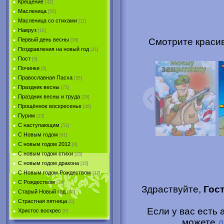
Крещение
[42]
Масленица
[53]
Масленица со стихами
[11]
Навруз
[16]
Смотрите краси
Первый день весны
[36]
Поздравления на новый год
[41]
Пост
[0]
Починки
[0]
Православная Пасха
[35]
Праздник весны
[73]
Праздник весны и труда
[26]
Прощённое воскресенье
[48]
Пурим
[23]
C наступающим
[51]
С Новым годом
[61]
С новым годом 2012
[0]
С новым годом стихи
[25]
С новым годом дракона
[15]
C Новым годом Рождеством
[17]
С Рождеством
[73]
Здраствуйте,
Гос
Старый Новый год
[30]
Страстная пятница
[0]
Если у вас есть
Христоc воскрес
[0]
можете
д