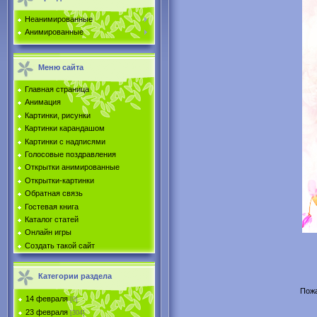
Неанимированные
Анимированные
Меню сайта
Главная страница
Анимация
Картинки, рисунки
Картинки карандашом
Картинки с надписями
Голосовые поздравления
Открытки анимированные
Открытки-картинки
Обратная связь
Гостевая книга
Каталог статей
Онлайн игры
Создать такой сайт
Категории раздела
Пожа
14 февраля
[0]
23 февраля
[304]