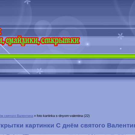
ём святого Валентина
» foto kartinka s-dnyom-valentina (22)
ткрытки картинки С днём святого Валенти