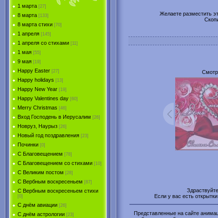
1 марта
[27]
Желаете разместить эту
8 марта
[133]
Скоп
8 марта стихи
[70]
1 апреля
[145]
1 апреля со стихами
[11]
1 мая
[55]
9 мая
[19]
Happy Easter
[27]
Смотр
Happy holidays
[13]
Happy New Year
[19]
Happy Valentines day
[60]
Merry Christmas
[46]
Вход Господень в Иерусалим
[26]
Новруз, Наурыз
[26]
Новый год поздравления
[23]
Починки
[0]
С Благовещением
[78]
С Благовещением со стихами
[10]
С Великим постом
[28]
С Вербным воскресеньем
[87]
Здраствуйт
С Вербным воскресеньем стихи
Если у вас есть открытк
[0]
С днём авиации
[26]
Представленные на сайте анимаци
С днём астрологии
[23]