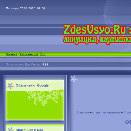
Пятница, 07.08.2026, 09:56
Главная
|
Регистрация
|
Вход
Приветствую Вас
Гость
|
RSS
Объявления Google
Главная
»
открытки картинки
»
С дн
о
Праздники в мае