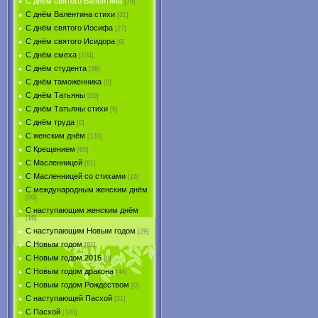
С днём святого Валентина
[79]
С днём Валентина стихи
[31]
С днём святого Иосифа
[27]
С днём святого Исидора
[0]
С днём смеха
[104]
С днём студента
[39]
С днём таможенника
[0]
С днём Татьяны
[20]
С днём Татьяны стихи
[6]
С днём труда
[0]
С женским днём
[133]
С Крещением
[65]
С Масленницей
[81]
С Масленницей со стихами
[16]
С международным женским днём
[80]
С наступающим женским днём
[16]
С наступающим Новым годом
[29]
С Новым годом
[61]
С Новым годом 2016
[0]
С Новым годом дракона
[44]
С Новым годом Рождеством
[0]
С наступающей Пасхой
[21]
С Пасхой
[100]