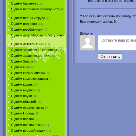
бесплатно и без регистрации, 
С днём бармена
[11]
С днём весеннего равноденствия
[6]
У вас есть что сказать по поводу 
С днём весны и труда
[0]
Всего комментариев
:
0
.
С днём водяного
[14]
С днём влюблённых
[70]
Войдите:
С днём деда Мороза и Снегурочки
[0]
С днём детской книги
[17]
С днём защитника Отечества
[227]
С днём защитника стихи
[35]
Отправить
С днём Земли
[0]
С днём книг
[0]
С днём космонавтики
[26]
С днём компьютерщика
[0]
С днём кошек
[26]
С днём медика
[42]
С днём науки
[16]
С днём объятий
[28]
С днём охраны труда
[0]
С днём Победы
[0]
С днём поэзии
[17]
С днём поэзии стихи
[11]
С днём русской водки
[17]