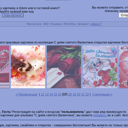
Вы можете отправить эту
 картинку в блоге или в гостевой книге?
близкому челове
ируйте нужный вам код
Просмотров
: 3484 |
Размеры
: 490x330px |
Добавил
:
yolbars77
ите красивые картинки из коллекции С днём святого Валентина открытки картинки бесп
« Предыдущая
|
12
13
14
15
16
[
17
]
18
19
20
21
22
|
Следующая »
е,
Гость
! Регистрация на сайте и вход как "
пользователь
" даст вам ряд преимуществ.
и картинки для альбома "С днём святого Валентина", вы можете
добавить
их в сайт. Ак
и, картинки, смайлики и открытки - совершенно бесплатные! Вы можете не только про