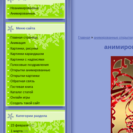
Неанимированные
Анимированные
Меню сайта
Главная страница
Главная
»
анимированные открытки
Анимация
анимиров
Картинки, рисунки
Картинки карандашом
Картинки с надписями
Голосовые поздравления
Открытки анимированные
Открытки-картинки
Обратная связь
Гостевая книга
Каталог статей
Онлайн игры
Создать такой сайт
Категории раздела
23 февраля
[67]
1 марта
[18]