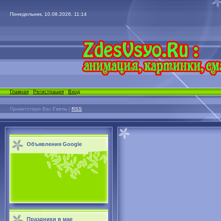
Понедельник, 10.08.2026, 11:14
Главная
|
Регистрация
|
Вход
Приветствую Вас
Гость
|
RSS
Объявления Google
Праздники в мае