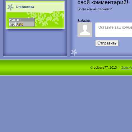
свой комментарий!
Статистика
Всего комментариев
:
0
.
Войдите:
Отправить
© yolbars77, 2013 г
ZdesV