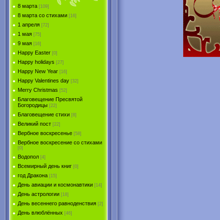
8 марта
[109]
8 марта со стихами
[16]
1 апреля
[72]
1 мая
[75]
9 мая
[16]
Happy Easter
[0]
Happy holidays
[27]
Happy New Year
[16]
Happy Valentines day
[32]
Merry Christmas
[52]
Благовещение Пресвятой
Богородицы
[22]
Благовещение стихи
[8]
Великий пост
[22]
Вербное воскресенье
[58]
Вербное воскресение со стихами
[0]
Водопол
[4]
Всемирный день книг
[0]
год Дракона
[15]
День авиации и космонавтики
[14]
День астрологии
[18]
День весеннего равноденствия
[2]
День влюблённых
[46]