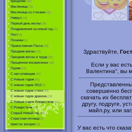
Крещение
[42]
Масленица
[53]
Масленица со стихами
[11]
Навруз
[16]
Первый день весны
[36]
Поздравления на новый год
[41]
Пост
[0]
Починки
[0]
Православная Пасха
[35]
Здраствуйте,
Гос
Праздник весны
[73]
Праздник весны и труда
[26]
Прощённое воскресенье
[48]
Если у вас ест
Пурим
[23]
Валентина", вы 
C наступающим
[51]
С Новым годом
[61]
Представленные
С новым годом 2012
[0]
совершенно бесп
С новым годом стихи
[25]
скачать их беспла
С новым годом дракона
[15]
C Новым годом Рождеством
[17]
другу, подруге, ус
С Рождеством
[73]
майл.ру, или за
Старый Новый год
[30]
Страстная пятница
[0]
Христоc воскрес
[0]
У вас есть что сказ