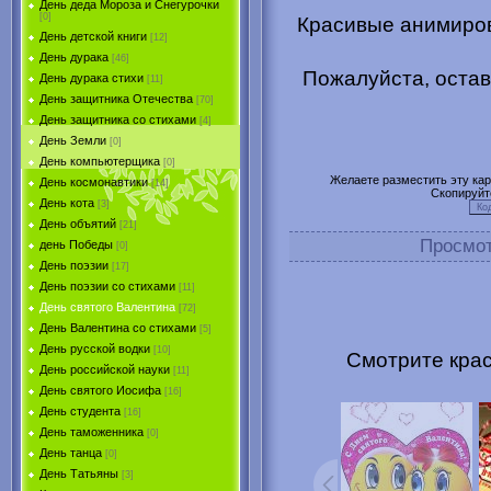
День деда Мороза и Снегурочки
[0]
Красивые анимиров
День детской книги
[12]
День дурака
[46]
Пожалуйста, остав
День дурака стихи
[11]
День защитника Отечества
[70]
День защитника со стихами
[4]
День Земли
[0]
День компьютерщика
[0]
Желаете разместить эту карт
День космонавтики
[14]
Скопируйт
День кота
[3]
День объятий
[21]
Просмо
день Победы
[0]
День поэзии
[17]
День поэзии со стихами
[11]
День святого Валентина
[72]
День Валентина со стихами
[5]
День русской водки
[10]
Смотрите крас
День российской науки
[11]
День святого Иосифа
[16]
День студента
[16]
День таможенника
[0]
День танца
[0]
День Татьяны
[3]