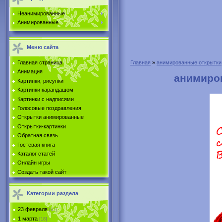
Неанимированные
Анимированные
Меню сайта
Главная страница
Главная
»
анимированные открытки
Анимация
анимиров
Картинки, рисунки
Картинки карандашом
Картинки с надписями
Голосовые поздравления
Открытки анимированные
Открытки-картинки
Обратная связь
Гостевая книга
Каталог статей
Онлайн игры
Создать такой сайт
Категории раздела
23 февраля
[67]
1 марта
[18]