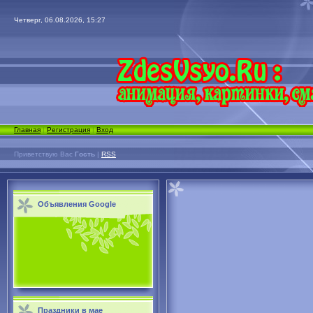
Четверг, 06.08.2026, 15:27
Главная
|
Регистрация
|
Вход
Приветствую Вас
Гость
|
RSS
Объявления Google
Праздники в мае