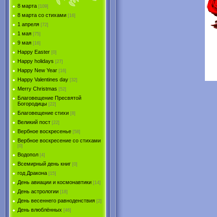
8 марта
[109]
8 марта со стихами
[16]
1 апреля
[72]
1 мая
[75]
9 мая
[16]
Happy Easter
[0]
Happy holidays
[27]
Happy New Year
[16]
Happy Valentines day
[32]
Merry Christmas
[52]
Благовещение Пресвятой
Богородицы
[22]
Благовещение стихи
[8]
Великий пост
[22]
Вербное воскресенье
[58]
Вербное воскресение со стихами
[0]
Водопол
[4]
Всемирный день книг
[0]
год Дракона
[15]
День авиации и космонавтики
[14]
День астрологии
[18]
День весеннего равноденствия
[2]
День влюблённых
[46]