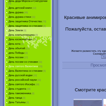
День деда Мороза и Снегурочки
[0]
День детской книги
[12]
День дурака
[46]
Красивые анимиров
День дурака стихи
[11]
День защитника Отечества
[70]
День защитника со стихами
[4]
Пожалуйста, остав
День Земли
[0]
День компьютерщика
[0]
День космонавтики
[14]
День кота
[3]
День объятий
[21]
Желаете разместить эту карт
день Победы
[0]
Скопируйт
День поэзии
[17]
День поэзии со стихами
[11]
Просмо
День святого Валентина
[72]
День Валентина со стихами
[5]
День русской водки
[10]
День российской науки
[11]
День святого Иосифа
[16]
Смотрите крас
День студента
[16]
День таможенника
[0]
День танца
[0]
День Татьяны
[3]