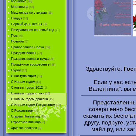
Крещение
[42]
Масленица
[53]
Масленица со стихами
[11]
Навруз
[16]
Первый день весны
[36]
Поздравления на новый год
[41]
Пост
[0]
Починки
[0]
Православная Пасха
[35]
Праздник весны
[73]
Праздник весны и труда
[26]
Прощённое воскресенье
[48]
Здраствуйте,
Гос
Пурим
[23]
C наступающим
[51]
Если у вас ест
С Новым годом
[61]
Валентина", вы 
С новым годом 2012
[0]
С новым годом стихи
[25]
С новым годом дракона
[15]
Представленные
C Новым годом Рождеством
[17]
совершенно бесп
С Рождеством
[73]
скачать их беспла
Старый Новый год
[30]
другу, подруге, ус
Страстная пятница
[0]
майл.ру, или за
Христоc воскрес
[0]