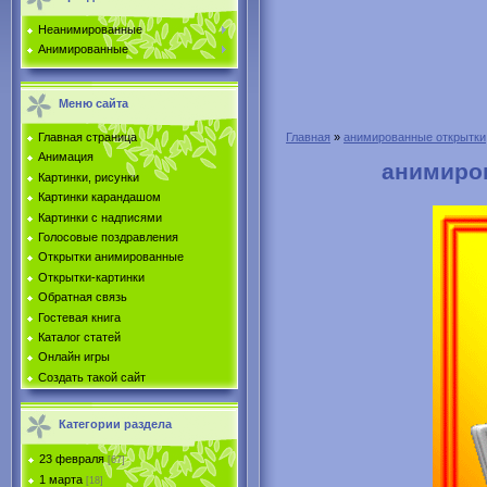
Неанимированные
Анимированные
Меню сайта
Главная страница
Главная
»
анимированные открытки
Анимация
анимиров
Картинки, рисунки
Картинки карандашом
Картинки с надписями
Голосовые поздравления
Открытки анимированные
Открытки-картинки
Обратная связь
Гостевая книга
Каталог статей
Онлайн игры
Создать такой сайт
Категории раздела
23 февраля
[67]
1 марта
[18]