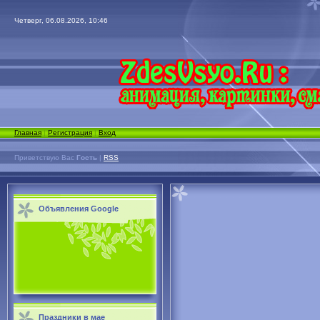
Четверг, 06.08.2026, 10:46
Главная
|
Регистрация
|
Вход
Приветствую Вас
Гость
|
RSS
Объявления Google
Праздники в мае