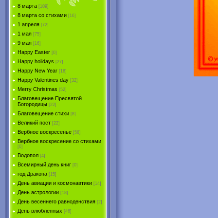
8 марта
[109]
8 марта со стихами
[16]
1 апреля
[72]
1 мая
[75]
9 мая
[16]
Happy Easter
[0]
Happy holidays
[27]
Happy New Year
[16]
Happy Valentines day
[32]
Merry Christmas
[52]
Благовещение Пресвятой
Богородицы
[22]
Благовещение стихи
[8]
Великий пост
[22]
Вербное воскресенье
[58]
Вербное воскресение со стихами
[0]
Водопол
[4]
Всемирный день книг
[0]
год Дракона
[15]
День авиации и космонавтики
[14]
День астрологии
[18]
День весеннего равноденствия
[2]
День влюблённых
[46]