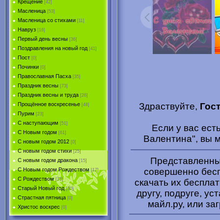
Крещение
[42]
Масленица
[53]
Масленица со стихами
[11]
Навруз
[16]
Первый день весны
[36]
Поздравления на новый год
[41]
Пост
[0]
Починки
[0]
Православная Пасха
[35]
Праздник весны
[73]
Праздник весны и труда
[26]
Здраствуйте,
Гос
Прощённое воскресенье
[48]
Пурим
[23]
C наступающим
[51]
Если у вас ест
С Новым годом
[61]
Валентина", вы 
С новым годом 2012
[0]
С новым годом стихи
[25]
Представленные
С новым годом дракона
[15]
совершенно бесп
C Новым годом Рождеством
[17]
С Рождеством
[73]
скачать их беспла
Старый Новый год
[30]
другу, подруге, ус
Страстная пятница
[0]
майл.ру, или за
Христоc воскрес
[0]