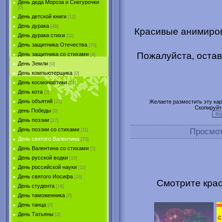
День деда Мороза и Снегурочки
[0]
День детской книги
[12]
День дурака
[46]
Красивые анимиров
День дурака стихи
[11]
День защитника Отечества
[70]
Пожалуйста, остав
День защитника со стихами
[4]
День Земли
[0]
День компьютерщика
[0]
День космонавтики
[14]
День кота
[3]
День объятий
Желаете разместить эту карт
[21]
Скопируйт
день Победы
[0]
День поэзии
[17]
День поэзии со стихами
Просмо
[11]
День святого Валентина
[72]
День Валентина со стихами
[5]
День русской водки
[10]
День российской науки
[11]
День святого Иосифа
[16]
Смотрите крас
День студента
[16]
День таможенника
[0]
День танца
[0]
День Татьяны
[3]