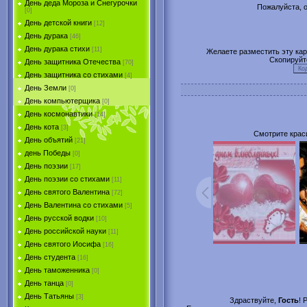
День деда Мороза и Снегурочки
Пожалуйста, о
[0]
День детской книги
[12]
День дурака
[46]
День дурака стихи
[11]
Желаете разместить эту карт
Скопируйт
День защитника Отечества
[70]
День защитника со стихами
[4]
День Земли
[0]
День компьютерщика
[0]
День космонавтики
[14]
День кота
[3]
Смотрите крас
День объятий
[21]
день Победы
[0]
День поэзии
[17]
День поэзии со стихами
[11]
День святого Валентина
[72]
День Валентина со стихами
[5]
День русской водки
[10]
День российской науки
[11]
День святого Иосифа
[16]
День студента
[16]
День таможенника
[0]
День танца
[0]
День Татьяны
[3]
Здраствуйте,
Гость
! 