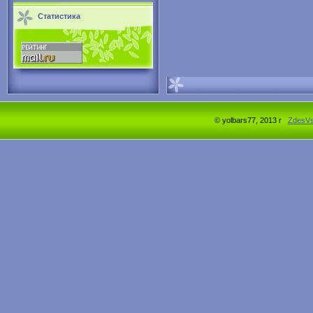
Статистика
© yolbars77, 2013 г
ZdesV