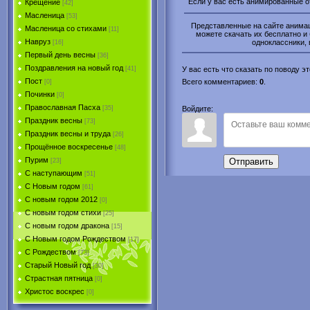
Если у вас есть анимированные 
Крещение
[42]
Масленица
[53]
Представленные на сайте анимаци
Масленица со стихами
[11]
можете скачать их бесплатно и 
Навруз
одноклассники, 
[16]
Первый день весны
[36]
Поздравления на новый год
[41]
У вас есть что сказать по поводу 
Пост
Всего комментариев
:
0
.
[0]
Починки
[0]
Православная Пасха
[35]
Войдите:
Праздник весны
[73]
Праздник весны и труда
[26]
Прощённое воскресенье
[48]
Пурим
Отправить
[23]
C наступающим
[51]
С Новым годом
[61]
С новым годом 2012
[0]
С новым годом стихи
[25]
С новым годом дракона
[15]
C Новым годом Рождеством
[17]
С Рождеством
[73]
Старый Новый год
[30]
Страстная пятница
[0]
Христоc воскрес
[0]