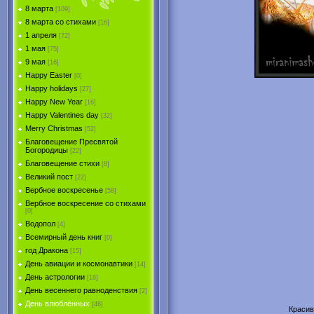
8 марта
[109]
8 марта со стихами
[16]
1 апреля
[72]
1 мая
[75]
9 мая
[16]
Happy Easter
[0]
Happy holidays
[27]
Happy New Year
[16]
Happy Valentines day
[32]
Merry Christmas
[52]
Благовещение Пресвятой
Богородицы
[22]
Благовещение стихи
[8]
Великий пост
[22]
Вербное воскресенье
[58]
Вербное воскресение со стихами
[0]
Водопол
[4]
Всемирный день книг
[0]
год Дракона
[15]
День авиации и космонавтики
[14]
День астрологии
[18]
День весеннего равноденствия
[2]
День влюблённых
[46]
Красив