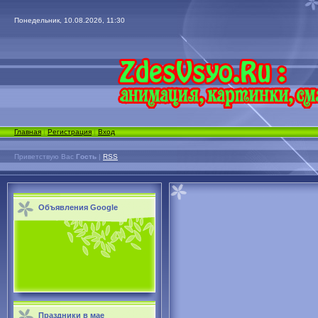
Понедельник, 10.08.2026, 11:30
Главная
|
Регистрация
|
Вход
Приветствую Вас
Гость
|
RSS
Объявления Google
Праздники в мае