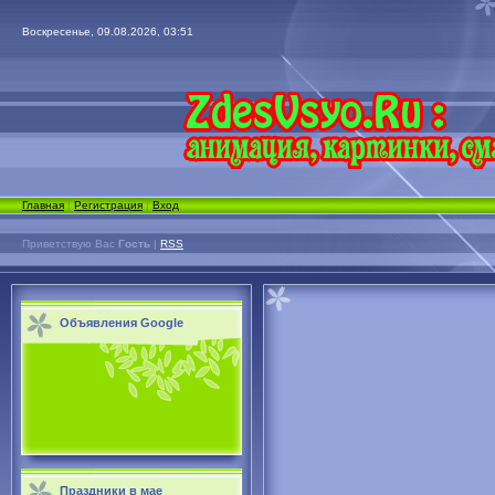
Воскресенье, 09.08.2026, 03:51
Главная
|
Регистрация
|
Вход
Приветствую Вас
Гость
|
RSS
Объявления Google
Праздники в мае