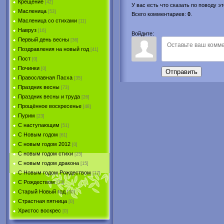
Крещение
[42]
У вас есть что сказать по поводу 
Масленица
[53]
Всего комментариев
:
0
.
Масленица со стихами
[11]
Навруз
[16]
Войдите:
Первый день весны
[36]
Поздравления на новый год
[41]
Пост
[0]
Починки
[0]
Отправить
Православная Пасха
[35]
Праздник весны
[73]
Праздник весны и труда
[26]
Прощённое воскресенье
[48]
Пурим
[23]
C наступающим
[51]
С Новым годом
[61]
С новым годом 2012
[0]
С новым годом стихи
[25]
С новым годом дракона
[15]
C Новым годом Рождеством
[17]
С Рождеством
[73]
Старый Новый год
[30]
Страстная пятница
[0]
Христоc воскрес
[0]