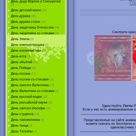
День деда Мороза и Снегурочки
[0]
День детской книги
[12]
День дурака
[46]
День дурака стихи
[11]
День защитника Отечества
[70]
Смотрите крас
День защитника со стихами
[4]
День Земли
[0]
День компьютерщика
[0]
День космонавтики
[14]
День кота
[3]
День объятий
[21]
день Победы
[0]
День поэзии
[17]
День поэзии со стихами
[11]
День святого Валентина
[72]
День Валентина со стихами
[5]
День русской водки
[10]
День российской науки
[11]
Здраствуйте,
Гость
! 
День святого Иосифа
[16]
Если у вас есть анимированные 
День студента
[16]
День таможенника
Представленные на сайте анимаци
[0]
можете скачать их бесплатно и 
День танца
[0]
одноклассники, 
День Татьяны
[3]