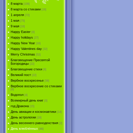
8 марта
[109]
8 марта со стихами
[16]
1 апреля
[72]
1 мая
[75]
9 мая
[16]
Happy Easter
[0]
Happy holidays
[27]
Happy New Year
[16]
Happy Valentines day
[32]
Merry Christmas
[52]
Благовещение Пресвятой
Богородицы
[22]
Благовещение стихи
[8]
Великий пост
[22]
Вербное воскресенье
[58]
Вербное воскресение со стихами
[0]
Водопол
[4]
Всемирный день книг
[0]
год Дракона
[15]
День авиации и космонавтики
[14]
День астрологии
[18]
День весеннего равноденствия
[2]
День влюблённых
[46]