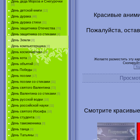
День деда Мороза и Снегурочки
[0]
День детской книги
[12]
Красивые аними
День дурака
[46]
День дурака стихи
[11]
День защитника Отечества
Пожалуйста, остав
[70]
День защитника со стихами
[4]
День Земли
[0]
День компьютерщика
[0]
День космонавтики
[14]
День кота
[3]
Желаете разместить эту карт
Скопируйт
День объятий
[21]
день Победы
[0]
День поэзии
[17]
Просмо
День поэзии со стихами
[11]
День святого Валентина
[72]
День Валентина со стихами
[5]
День русской водки
[10]
День российской науки
[11]
Смотрите красивые
День святого Иосифа
[16]
День студента
[16]
День таможенника
[0]
День танца
[0]
День Татьяны
[3]