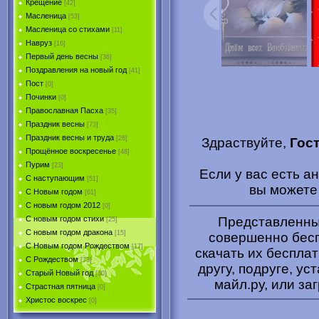
Крещение
[42]
Масленица
[53]
Масленица со стихами
[11]
Навруз
[16]
Первый день весны
[36]
Поздравления на новый год
[41]
Пост
[0]
Починки
[0]
Православная Пасха
[35]
Праздник весны
[73]
Праздник весны и труда
[26]
Здраствуйте,
Гос
Прощённое воскресенье
[48]
Пурим
[23]
Если у вас есть 
C наступающим
[51]
вы может
С Новым годом
[61]
С новым годом 2012
[0]
Представленные
С новым годом стихи
[25]
С новым годом дракона
[15]
совершенно бесп
C Новым годом Рождеством
[17]
скачать их беспла
С Рождеством
[73]
другу, подруге, ус
Старый Новый год
[30]
майл.ру, или за
Страстная пятница
[0]
Христоc воскрес
[0]