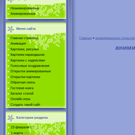
Неанимированные
Анимированные
Меню сайта
Главная страница
Главная
»
анимированные открытки
Анимация
аними
Картинки, рисунки
Картинки карандашом
Картинки с надписями
Голосовые поздравления
Открытки анимированные
Открытки-картинки
Обратная связь
Гостевая книга
Каталог статей
Онлайн игры
Создать такой сайт
Категории раздела
23 февраля
[67]
1 марта
[18]