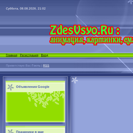
Суббота, 08.08.2026, 21:02
Главная
|
Регистрация
|
Вход
Приветствую Вас
Гость
|
RSS
Объявления Google
Праздники в мае