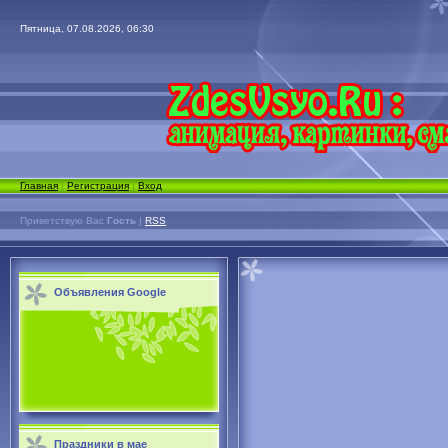
Пятница, 07.08.2026, 06:30
Главная
|
Регистрация
|
Вход
Приветствую Вас
Гость
|
RSS
Объявления Google
Праздники в мае