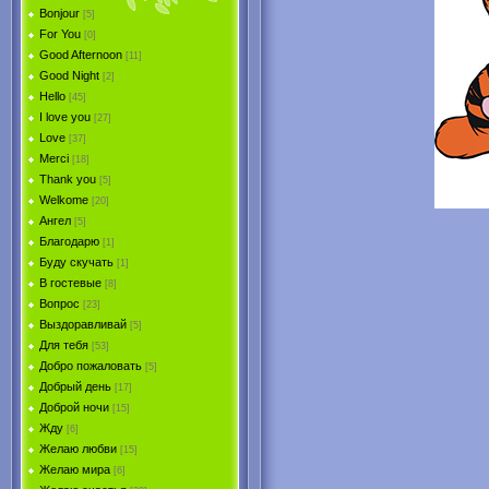
Bonjour
[5]
For You
[0]
Good Afternoon
[11]
Good Night
[2]
Hello
[45]
I love you
[27]
Love
[37]
Merci
[18]
Thank you
[5]
Welkome
[20]
Ангел
[5]
Благодарю
[1]
Буду скучать
[1]
В гостевые
[8]
Вопрос
[23]
Выздоравливай
[5]
Для тебя
[53]
Добро пожаловать
[5]
Добрый день
[17]
Доброй ночи
[15]
Жду
[6]
Желаю любви
[15]
Желаю мира
[6]