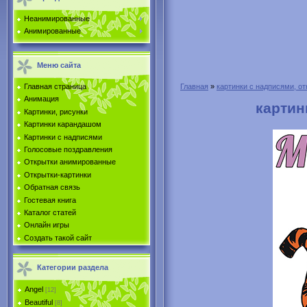
Неанимированные
Анимированные
Меню сайта
Главная страница
Главная
»
картинки с надписями, от
Анимация
картин
Картинки, рисунки
Картинки карандашом
Картинки с надписями
Голосовые поздравления
Открытки анимированные
Открытки-картинки
Обратная связь
Гостевая книга
Каталог статей
Онлайн игры
Создать такой сайт
Категории раздела
Angel
[12]
Beautiful
[8]