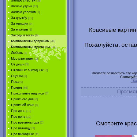
Желаю счастья
[28]
Желаю удачи
[18]
Желаю успехов
[1]
За дружбу
[10]
За женщин
[0]
Красивые картинк
За мужчин
[1]
Заходи в гости
[9]
Комплименты девушкам
[46]
Пожалуйста, остав
Комплименты мужчинам
[28]
Любовь
[8]
Мусульманам
[18]
От души
[3]
Отличных выходных
[0]
Желаете разместить эту карт
Оценки
[0]
Скопируйт
Пока
[0]
Привет
[63]
Просмо
Прикольные надписи
[0]
Приятного дня
[0]
Приятной ночи
[0]
Про день
[13]
Про ночь
[19]
Смотрите крас
Про времена года
[2]
Про пятницу
[3]
Про выходные
[11]