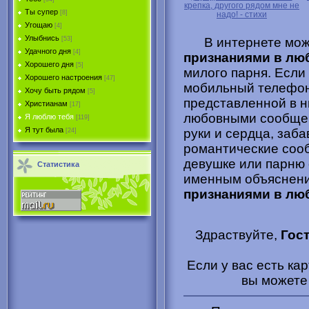
крепка, другого рядом мне не
Ты супер
[8]
надо! - стихи
Угощаю
[4]
Улыбнись
В интернете мо
[53]
Удачного дня
[4]
признаниями в лю
Хорошего дня
[5]
милого парня. Если
Хорошего настроения
[47]
мобильный телефон,
Хочу быть рядом
[5]
представленной в 
Христианам
[17]
любовными сообщен
Я люблю тебя
[119]
Я тут была
руки и сердца, заб
[24]
романтические сооб
девушке или парню 
Статистика
именным объяснени
признаниями в лю
Здраствуйте,
Гос
Если у вас есть ка
вы может