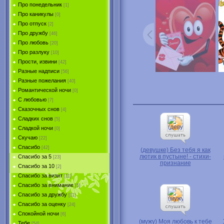
Про понедельник
[1]
Про каникулы
[0]
Про отпуск
[2]
Про дружбу
[46]
Про любовь
[20]
Про разлуку
[10]
Прости, извини
[42]
Разные надписи
[56]
Разные пожелания
[40]
Романтической ночи
[0]
С любовью
[7]
Сказочных снов
[4]
Сладких снов
[5]
Сладкой ночи
[0]
Скучаю
[22]
Спасибо
[42]
(девушке) Без тебя я как
лютик в пустыне! - стихи-
Спасибо за 5
[23]
признание
Спасибо за 10
[2]
Спасибо за визит
[11]
Спасибо за внимание
[5]
Спасибо за дружбу
[11]
Спасибо за оценку
[24]
Спокойной ночи
[6]
(мужу) Моя любовь к тебе
Тебе
[54]